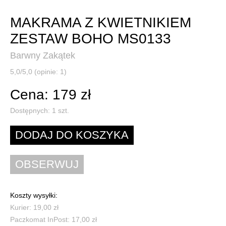
MAKRAMA Z KWIETNIKIEM
ZESTAW BOHO MS0133
Barwny Zakątek
5,0/5,0 (opinie: 1)
Cena: 179 zł
Dostępnych:
1
szt.
Koszty wysyłki:
Kurier: 19,00 zł
Paczkomat InPost: 17,00 zł