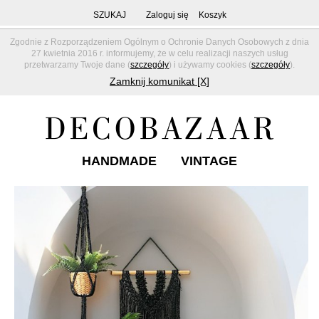
SZUKAJ
Zaloguj się
Koszyk
Zgodnie z Rozporządzeniem Ogólnym o Ochronie Danych Osobowych z dnia
27 kwietnia 2016 r. informujemy, że w celu realizacji naszych usług
przetwarzamy Twoje dane (
szczegóły
) i używamy cookies (
szczegóły
).
Zamknij komunikat [X]
HANDMADE
VINTAGE