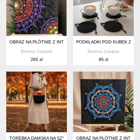
OBRAZ NA PŁÓTNIE Z INTENCJĄ MANDALA ODKRYWANIE SIEB
PODKŁADKI POD KUBEK ZE S
Barwny Zakątek
Barwny Zakątek
265 zł
85 zł
TOREBKA DAMSKA NA SZYDEŁKU ZE SZNURKA STYL BOHO-MI
OBRAZ NA PŁÓTNIE Z INTEN