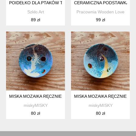
POIDEŁKO DLA PTAKÓW TYCZKA DLA ROŚLIN - KWIAT KOBAL
CERAMICZNA PODSTAWKA
Szkło Art
Pracownia Wooden Love
89 zł
99 zł
MISKA MOZAIKA RĘCZNIE MALOWANA DEKORACYJNA DREW
MISKA MOZAIKA RĘCZNIE 
miskyMISKY
miskyMISKY
80 zł
80 zł