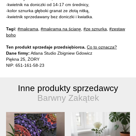
-kwietnik na doniczki od 14-17 cm średnicy,
-kolor sznurka głęboki granat ze złotą nitką,
-kwietnik sprzedawany bez doniczki i kwiatka.
Tagi:
#makrama
,
#makrama na ścianę
,
#ze sznurka
,
#zestaw
boho
Ten produkt sprzedaje przedsiębiorca.
Co to oznacza?
Dane firmy:
Atlana Studio Zbigniew Gdowicz
Piękna 25, ŻORY
NIP: 651-161-58-23
Inne produkty sprzedawcy
Barwny Zakątek