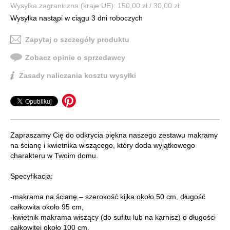
Wysyłka zagraniczna (kraje UE): 150,00 zł / 30,00 zł
Wysyłka nastąpi w ciągu 3 dni roboczych
Zapytaj o szczegóły produktu
Zobacz opinie o sprzedawcy
Zasady naliczania kosztu wysyłki
Zapraszamy Cię do odkrycia piękna naszego zestawu makramy
na ścianę i kwietnika wiszącego, który doda wyjątkowego
charakteru w Twoim domu.
Specyfikacja:
-makrama na ścianę – szerokość kijka około 50 cm, długość
całkowita około 95 cm,
-kwietnik makrama wiszący (do sufitu lub na karnisz) o długości
całkowitej około 100 cm,