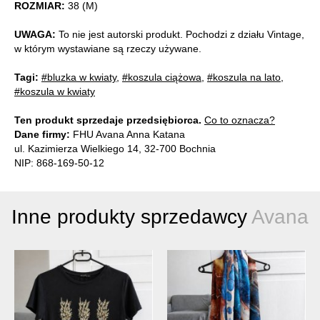
ROZMIAR:
38 (M)
UWAGA:
To nie jest autorski produkt. Pochodzi z działu Vintage,
w którym wystawiane są rzeczy używane.
Tagi:
#bluzka w kwiaty
,
#koszula ciążowa
,
#koszula na lato
,
#koszula w kwiaty
Ten produkt sprzedaje przedsiębiorca.
Co to oznacza?
Dane firmy:
FHU Avana Anna Katana
ul. Kazimierza Wielkiego 14, 32-700 Bochnia
NIP: 868-169-50-12
Inne produkty sprzedawcy
Avana