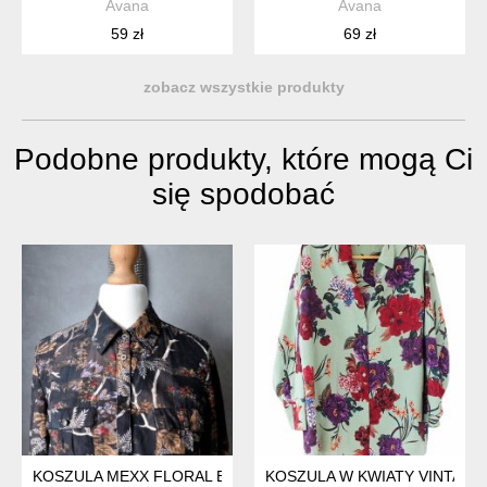
Avana
Avana
59 zł
69 zł
zobacz wszystkie produkty
Podobne produkty, które mogą Ci
się spodobać
KOSZULA MEXX FLORAL BATYST JEDWAB XS S
KOSZULA W KWIATY VINTAGE