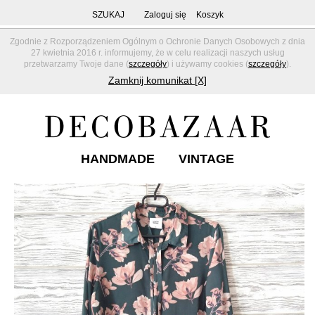
SZUKAJ
Zaloguj się
Koszyk
Zgodnie z Rozporządzeniem Ogólnym o Ochronie Danych Osobowych z dnia
27 kwietnia 2016 r. informujemy, że w celu realizacji naszych usług
przetwarzamy Twoje dane (
szczegóły
) i używamy cookies (
szczegóły
).
Zamknij komunikat [X]
HANDMADE
VINTAGE