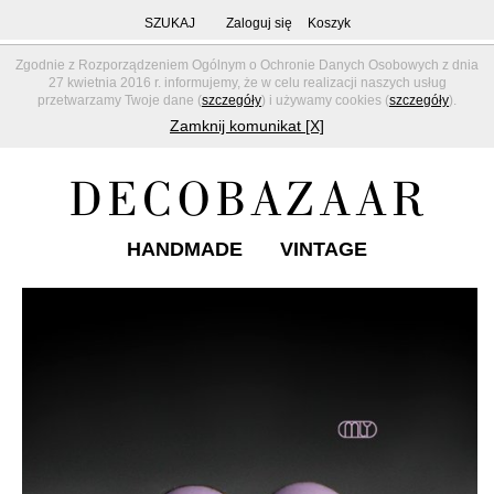
SZUKAJ
Zaloguj się
Koszyk
Zgodnie z Rozporządzeniem Ogólnym o Ochronie Danych Osobowych z dnia
27 kwietnia 2016 r. informujemy, że w celu realizacji naszych usług
przetwarzamy Twoje dane (
szczegóły
) i używamy cookies (
szczegóły
).
Zamknij komunikat [X]
HANDMADE
VINTAGE