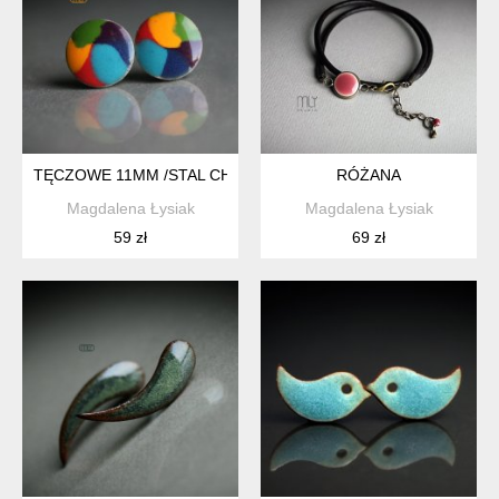
TĘCZOWE 11MM /STAL CHIRURGICZNA/
RÓŻANA
Magdalena Łysiak
Magdalena Łysiak
59 zł
69 zł