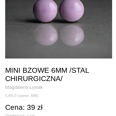
MINI BZOWE 6MM /STAL
CHIRURGICZNA/
Magdalena Łysiak
4,9/5,0 (opinie: 588)
Cena: 39 zł
Dostępnych:
1
szt.