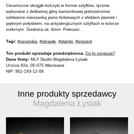
Ceramiczne okrągłe kolczyki w formie sztyftów, ręcznie
wykonane z delikatnej gliny kamionkowej jednostronnie
szkliwione mieszanką jasno fioletowych z efektem plamek i
pięknym połyskiem, na antyalergicznych sztyftach w kolorze
srebrnym. Średnica ok. 6mm. Polecam .
Tagi:
#ceramika
,
#okrągłe
,
#plamki
,
#prezent
Ten produkt sprzedaje przedsiębiorca.
Co to oznacza?
Dane firmy:
MLY Studio Magdalena Łysiak
Urocza 82a, 05-075 Warszawa
NIP: 952-193-12-08
Inne produkty sprzedawcy
Magdalena Łysiak