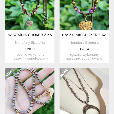
NASZYJNIK CHOKER Z KAMIENI NATURALNYCH
NASZYJNIK CHOKER Z KAMIE
Nenufary Biżuteria
Nenufary Biżuteria
120 zł
120 zł
ręcznie wykonany
ręcznie wykonany
naszyjnik supełkowany
naszyjnik supełkowany
choker z kamieni
choker z kamieni
naturalnych z ...
naturalnych z ...