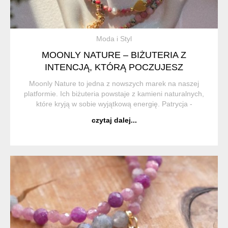
Moda i Styl
MOONLY NATURE – BIŻUTERIA Z
INTENCJĄ, KTÓRĄ POCZUJESZ
Moonly Nature to jedna z nowszych marek na naszej
platformie. Ich biżuteria powstaje z kamieni naturalnych,
które kryją w sobie wyjątkową energię. Patrycja -
właścicielka marki wierzy w ich magiczne właściwości i z
czytaj dalej...
przyjemnością dzieli się tym z inny...