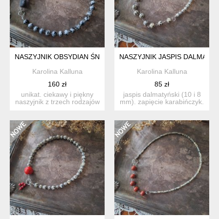
NASZYJNIK OBSYDIAN ŚNIEŻNY KORAL I LAWA
NASZYJNIK JASPIS DALMATYŃ
Karolina Kalluna
Karolina Kalluna
160 zł
85 zł
unikat. ciekawy i piękny
jaspis dalmatyński (10 i 8
naszyjnik z trzech rodzajów
mm). zapięcie karabińczyk.
kamienia: obsydia...
wykonane ręczni...