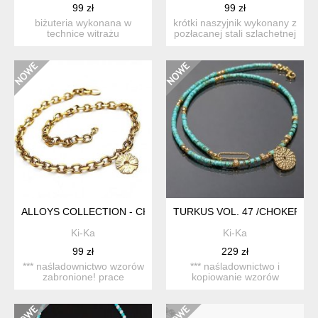
99 zł
99 zł
biżuteria wykonana w
krótki naszyjnik wykonany z
technice witrażu
pozłacanej stali szlachetnej
tiffany’ego. w zestawie
[ogniwa o śre...
łańcu...
ALLOYS COLLECTION - CHAIN VOL. 5 - NASZYJNIK
TURKUS VOL. 47 /CHOKER/ 14
Ki-Ka
Ki-Ka
99 zł
229 zł
*** naśladownictwo wzorów
*** naśladownictwo i
zabronione! prace
kopiowanie wzorów
datowane. kolekcja alloys...
zabronione! prace
datowane. kr...