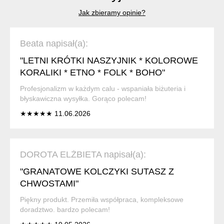
Jak zbieramy opinie?
Beata napisał(a):
"LETNI KRÓTKI NASZYJNIK * KOLOROWE
KORALIKI * ETNO * FOLK * BOHO"
Profesjonalizm w każdym calu - wspaniała biżuteria i
błyskawiczna wysyłka. Gorąco polecam!
★★★★★ 11.06.2026
DOROTA ELŻBIETA napisał(a):
"GRANATOWE KOLCZYKI SUTASZ Z
CHWOSTAMI"
Piękny produkt. Przemiła współpraca, kompleksowe
doradztwo. bardzo polecam!