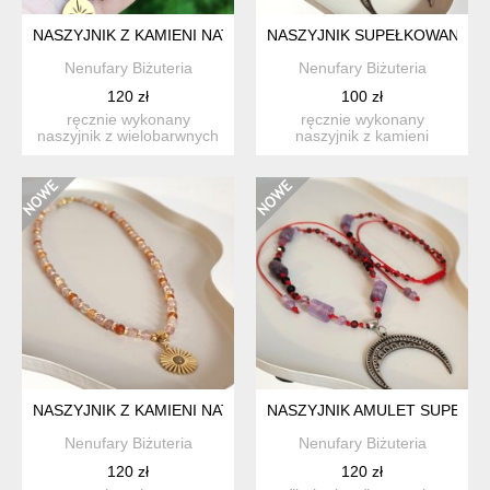
NASZYJNIK Z KAMIENI NATURALNYCH TURMALIN
NASZYJNIK SUPEŁKOWANY Z 
Nenufary Biżuteria
Nenufary Biżuteria
120 zł
100 zł
ręcznie wykonany
ręcznie wykonany
naszyjnik z wielobarwnych
naszyjnik z kamieni
turmalinów i hematytu z
naturalnych z regulowaną
okr...
długości...
NASZYJNIK Z KAMIENI NATURALNYCH "MIRA"
NASZYJNIK AMULET SUPEŁKOW
Nenufary Biżuteria
Nenufary Biżuteria
120 zł
120 zł