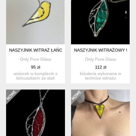
NASZYJNIK WITRAŻ ŁAŃCUSZEK ZE SZKLANĄ ZAWIESZKĄ "PT
NASZYJNIK WITRAŻOWY WIS
Only Pure Glass
Only Pure Glass
95 zł
112 zł
wisiorek w komplecie z
biżuteria wykonana w
łańcuszkiem ze stali
technice witrażu
chirurgicznej. długość ła...
tiffany’ego. w zestawie
łańcu...