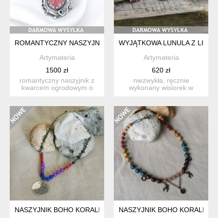
ROMANTYCZNY NASZYJNIK Z KWARCEM OGRODOWYM
WYJĄTKOWA LUNULA Z LISTK
Artymateria
Artymateria
1500 zł
620 zł
romantyczny naszyjnik z
niezwykła, ręcznie
kwarcem ogrodowym o
wykonany wisiorek w
wyjątkowych, malarskich
pojedynczym egzemplarzu
in...
w kszta...
NASZYJNIK BOHO KORALIKOWY
NASZYJNIK BOHO KORALIKO