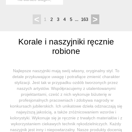
wyrazistym niebieskim ła...
<
>
1
2
3
4
5
...
163
Korale i naszyjniki ręcznie
robione
Najlepsze naszyjniki mają swój własny, oryginalny styl. To
detale przykuwające uwagę i potrafiące zmienić charakter
stylizacji. Jest tak w przypadku ozdób tworzonych przez
naszych artystów. Współpracujemy z utalentowanymi
projektantami, cześć z nich wykonuje biżuterię w
profesjonalnych pracowniach i zdobywa nagrody w
konkursach jubilerskich. Ich unikatowe dzieła odznaczają się
najwyższą jakością, a także zróżnicowaniem wzorów i
kolorystyki. Wykonuje się je ręcznie z trwałych materiałów i z
wykorzystaniem ciekawych technik rękodzielniczych. Każdy
naszyjnik jest inny i niepowtarzalny. Nasze produkty docenią