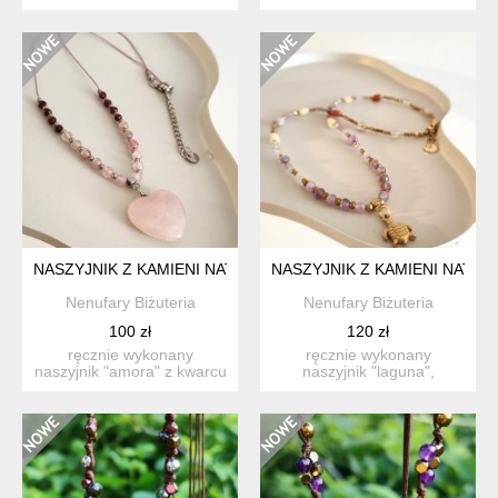
naturalnych z regulacją
naturalnych "lato" n...
długości....
NASZYJNIK Z KAMIENI NATURALNYCH "AMORA"
NASZYJNIK Z KAMIENI NATU
Nenufary Biżuteria
Nenufary Biżuteria
100 zł
120 zł
ręcznie wykonany
ręcznie wykonany
naszyjnik "amora" z kwarcu
naszyjnik "laguna",
różowego, kwarcu...
inspirowany rafą koralo...