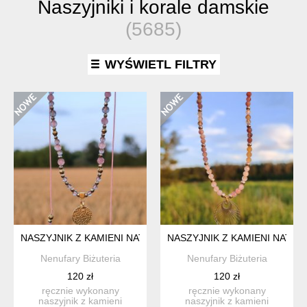
Naszyjniki i korale damskie
(5685)
WYŚWIETL FILTRY
NASZYJNIK Z KAMIENI NATURALNYCH REGULOWANY
NASZYJNIK Z KAMIENI NATUR
Nenufary Biżuteria
Nenufary Biżuteria
120 zł
120 zł
ręcznie wykonany
ręcznie wykonany
naszyjnik z kamieni
naszyjnik z kamieni