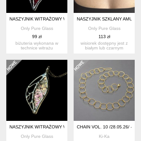
NASZYJNIK WITRAŻOWY WISIOREK NA ŁAŃCUSZKU "LISTEK"
NASZYJNIK SZKLANY AMULET
Only Pure Glass
Only Pure Glass
99 zł
113 zł
biżuteria wykonana w
wisiorek dostępny jest z
technice witrażu
białym lub czarnym
tiffany’ego. w zestawie
sznurkiem do wyboru.
łańcu...
rozmi...
NASZYJNIK WITRAŻOWY WISIOREK NA ŁAŃCUSZKU "LISTEK
CHAIN VOL. 10 /28.05.26/ - N
Only Pure Glass
Ki-Ka