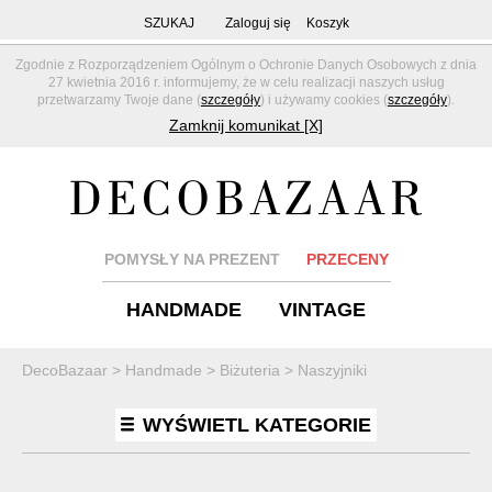
SZUKAJ
Zaloguj się
Koszyk
Zgodnie z Rozporządzeniem Ogólnym o Ochronie Danych Osobowych z dnia
27 kwietnia 2016 r. informujemy, że w celu realizacji naszych usług
przetwarzamy Twoje dane (
szczegóły
) i używamy cookies (
szczegóły
).
Zamknij komunikat [X]
POMYSŁY NA PREZENT
PRZECENY
HANDMADE
VINTAGE
DecoBazaar
>
Handmade
>
Biżuteria
>
Naszyjniki
WYŚWIETL KATEGORIE