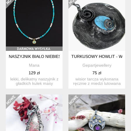
NASZYJNIK BIAŁO NIEBIESKI
TURKUSOWY HOWLIT - WISIO
Mana
Gepartjewellery
129 zł
75 zł
lekki, delikatny naszyjnik z
wisior tarcza wykonana
gładkich kulek masy
ręcznie z miedzi lutowana
perłowej, o średnicy ...
przy użyciu stopu cy...