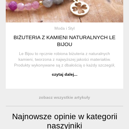
Moda i Styl
BIŻUTERIA Z KAMIENI NATURALNYCH LE
BIJOU
Le Bijou to ręcznie robiona biżuteria z naturalnych
kamieni, tworzona z najwyższej jakości materiałów.
Produkty wykonywane są z dbałością o każdy szczegół,
aby były nie tylko wyjątkowe, ale również trwałe i
czytaj dalej...
komfortowe w noszeniu. ...
zobacz wszystkie artykuły
Najnowsze opinie w kategorii
naszyjniki