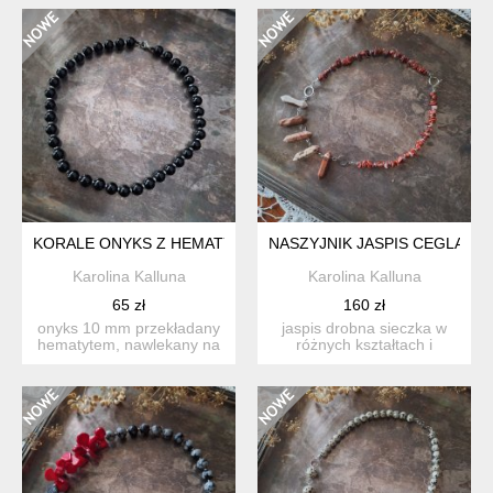
KORALE ONYKS Z HEMATYTEM
NASZYJNIK JASPIS CEGLAST
Karolina Kalluna
Karolina Kalluna
65 zł
160 zł
onyks 10 mm przekładany
jaspis drobna sieczka w
hematytem, nawlekany na
różnych kształtach i
czarny sznureczek, zap...
rozmiarach, przekładana
h...