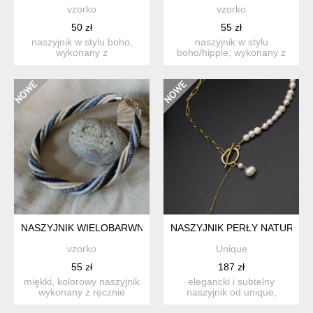
vzorko
vzorko
50 zł
55 zł
naszyjnik w stylu boho,
naszyjnik w stylu
wykonany z
boho/hippie, wykonany z
różnobarwnych koralików,
różnobarwnych koralików,
łańcuszka ...
łań...
NASZYJNIK WIELOBARWNY. SPIRALA
NASZYJNIK PERŁY NATURALNE
vzorko
Unique
55 zł
187 zł
miękki, kolorowy naszyjnik
elegancki i subtelny
wykonany z ręcznie
naszyjnik od unique,
plecionych sznurków, zaw...
stanowiący nowoczesną
interp...