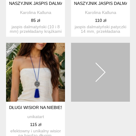
NASZYJNIK JASPIS DALMATYŃSKI I HOWLIT
NASZYJNIK JASPIS DALMATYŃ
Karolina Kalluna
Karolina Kalluna
85 zł
110 zł
jaspis dalmatyński (10 i 8
jaspis dalmatyński patyczki
mm) przekładany krążkami
14 mm, przekładana
z hematytu. kula c...
hematytem oraz kule z j...
DŁUGI WISIOR NA NIEBIESKIM ŁAŃCUSZKU
unikatart
115 zł
efektowny i unikalny wisior
na bardzo długim,