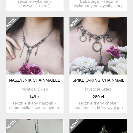
ręcznie wykonany
"baba jaga" - ręcznie
naszyjnik "mira",
wykonany naszyjnik, który
inspirowany barwami
będzie twoim...
wscho...
NASZYJNIK CHAINMAILLE Z KOLCAMI ZE STALI CHIRURGICZ
SPIKE O-RING CHAINMAILLE 
Mystical Sklep
Mystical Sklep
149 zł
280 zł
ręcznie tkany naszyjnik
ręcznie tkany choker
chainmaille z centralnym o-
chainmaille, który wygląda
ringiem i opadający...
jak połączenie biżuter...