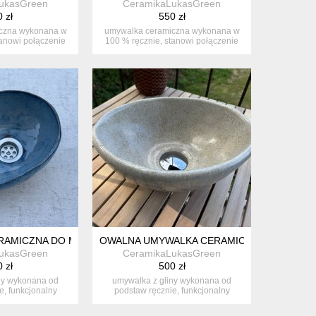
ukasGreen
CeramikaLukasGreen
 zł
550 zł
czna wykonana w
umywalka ceramiczna wykonana w
tanowi połączenie
100 % ręcznie, stanowi połączenie
k...
funk...
AMICZNA DO MAŁEJ ŁAZIENKI
OWALNA UMYWALKA CERAMICZNA- BEŻOWA
ukasGreen
CeramikaLukasGreen
 zł
500 zł
ny wykonana od
umywalka z gliny wykonana od
e, funkcjonalny
podstaw ręcznie, funkcjonalny
 łaz...
element łaz...