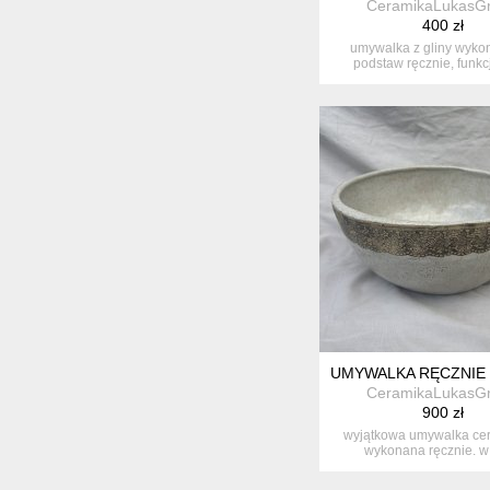
CeramikaLukasG
400 zł
umywalka z gliny wyko
podstaw ręcznie, funkc
element łaz...
UMYWALKA RĘCZNIE
CeramikaLukasG
900 zł
wyjątkowa umywalka ce
wykonana ręcznie. w 
funkcjonalna, ...