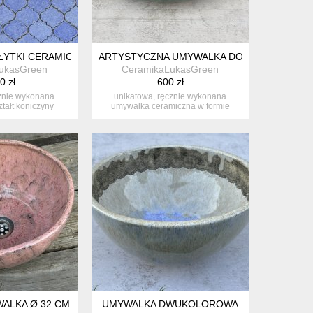
ŁYTKI CERAMICZNE
ARTYSTYCZNA UMYWALKA DO ŁAZIENKI ZIE
ukasGreen
CeramikaLukasGreen
0 zł
600 zł
znie wykonana
unikatowa, ręcznie wykonana
tałt koniczyny
umywalka ceramiczna w formie
kiej. ...
owalnej misy....
ALKA Ø 32 CM
UMYWALKA DWUKOLOROWA