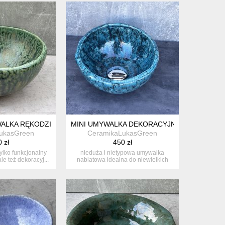
ALKA RĘKODZIEŁO ZIELONY ONYKS
MINI UMYWALKA DEKORACYJNA CZNIE LEPIO
ukasGreen
CeramikaLukasGreen
 zł
450 zł
ylko funkcjonalny
nieduża i nietypowa umywalka
le też dekoracyj...
nablatowa idealna do niewielkich
łazienek...