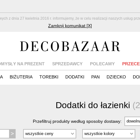
z dnia 27 kwietnia 2016 r. informujemy, że w celu realizacji naszych usług pr
Zamknij komunikat [X]
OMYSŁY NA PREZENT
SPRZEDAWCY
POLECAMY
PRZECE
IA
BIŻUTERIA
TOREBKI
DODATKI
PAN
DZIECKO
DO
Dodatki do łazienki
(
Przefiltruj produkty według sposoby dostawy: