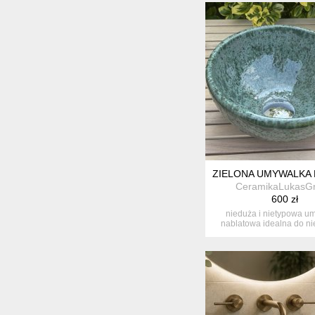
ZIELONA UMYWALKA
CeramikaLukasG
600 zł
nieduża i nietypowa u
nablatowa idealna do ni
łazienek...