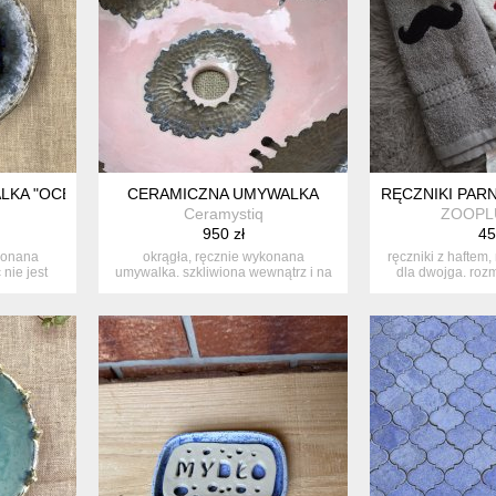
LKA "OCEAN"
CERAMICZNA UMYWALKA
RĘCZNIKI PAR
Ceramystiq
ZOOPL
950 zł
45
konana
okrągła, ręcznie wykonana
ręczniki z haftem,
 nie jest
umywalka. szkliwiona wewnątrz i na
dla dwojga. rozm
zewnątrz ...