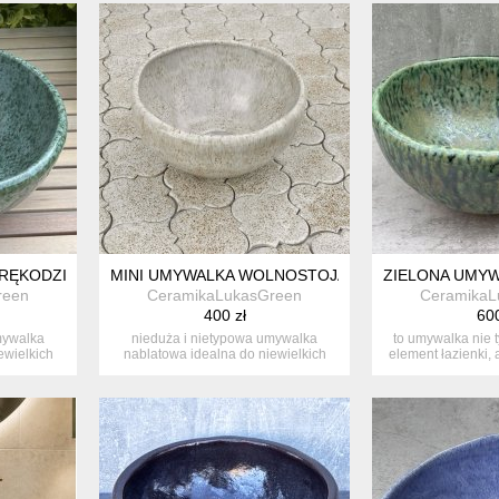
 RĘKODZIEŁO
MINI UMYWALKA WOLNOSTOJĄCA
ZIELONA UMYW
reen
CeramikaLukasGreen
CeramikaL
400 zł
600
mywalka
nieduża i nietypowa umywalka
to umywalka nie t
ewielkich
nablatowa idealna do niewielkich
element łazienki, a
łazienek...