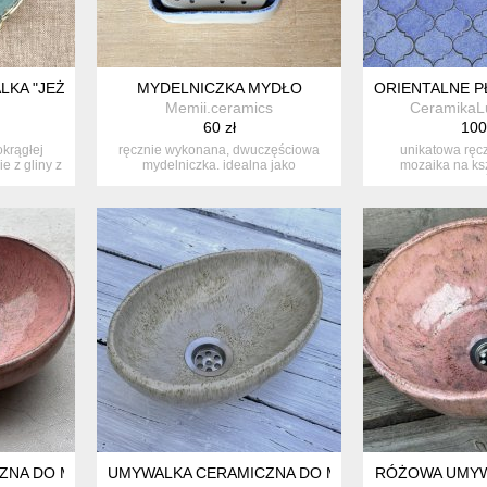
KA "JEŻOWIEC II"
MYDELNICZKA MYDŁO
ORIENTALNE P
Memii.ceramics
CeramikaL
60 zł
100
krągłej
ręcznie wykonana, dwuczęściowa
unikatowa ręc
e z gliny z
mydelniczka. idealna jako
mozaika na ksz
niebanalna o...
marokańs
NA DO MAŁEJ ŁAZIENKI
UMYWALKA CERAMICZNA DO MAŁEJ ŁAZIENKI
RÓŻOWA UMYW