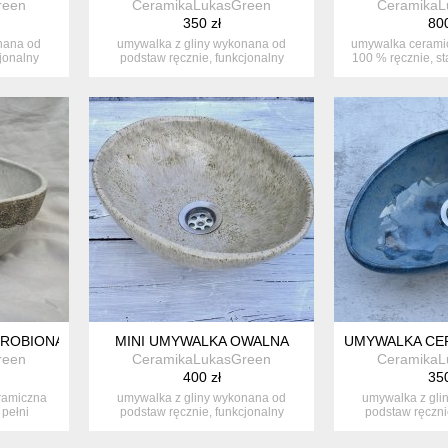
reen
CeramikaLukasGreen
CeramikaL
350 zł
800
nana od
umywalka z gliny wykonana od
umywalka cerami
jonalny
podstaw ręcznie, funkcjonalny
100 % ręcznie, s
element łaz...
fun
 ROBIONA W STYLU RUSTYKALNYM
MINI UMYWALKA OWALNA
UMYWALKA CER
reen
CeramikaLukasGreen
CeramikaL
400 zł
350
ramiczna
umywalka z gliny wykonana od
umywalka z gli
pełni
podstaw ręcznie, funkcjonalny
podstaw ręczni
element łaz...
element