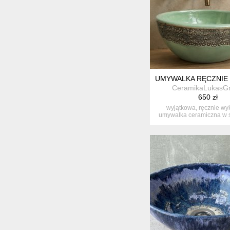
UMYWALKA RĘCZNIE
CeramikaLukasG
650 zł
wyjątkowa, ręcznie w
umywalka ceramiczna w 
miętowym o...