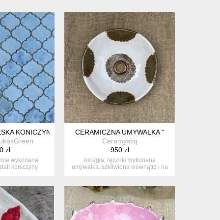
IESKA KONICZYNA MAROKAŃSKA
CERAMICZNA UMYWALKA "
ukasGreen
Ceramystiq
0 zł
950 zł
znie wykonana
okrągła, ręcznie wykonana
tałt koniczyny
umywalka. szkliwiona wewnątrz i na
kiej. ...
zewnątrz ...