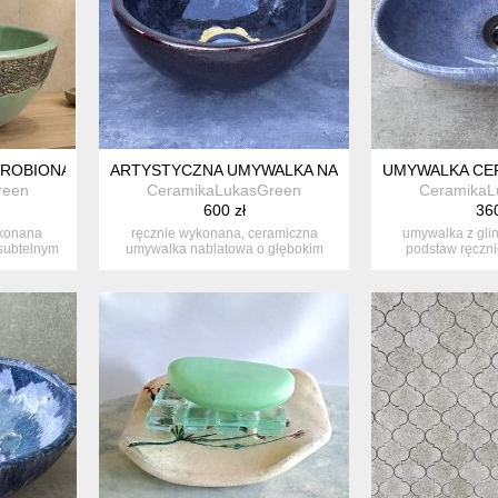
 ROBIONA ZDOBIONA KORONKĄ
ARTYSTYCZNA UMYWALKA NABLATOWA
UMYWALKA CER
reen
CeramikaLukasGreen
CeramikaL
600 zł
360
ykonana
ręcznie wykonana, ceramiczna
umywalka z gli
subtelnym
umywalka nablatowa o głębokim
podstaw ręczni
czekoladowy...
element