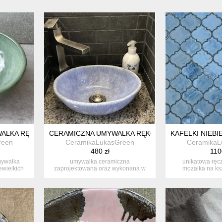
ALKA RĘKODZIEŁO
CERAMICZNA UMYWALKA RĘKODZIEŁO
KAFELKI NIEB
reen
CeramikaLukasGreen
CeramikaL
480 zł
110
mywalka
umywalka ceramiczna
unikatowa ręc
ewielkich
zaprojektowana oraz wykonana w
mozaika na ksz
mojej lokalnej prac...
marokańs