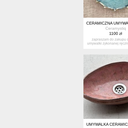
CERAMICZNA UMYWAL
Ceramystiq
1100 zł
zapraszam do zakupu o
umywalki zykonanej ręczni
szam...
UMYWALKA CERAMICZ