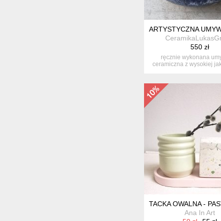
ARTYSTYCZNA UMYW
CeramikaLukasG
550 zł
ręcznie wykonana um
ceramiczna z wysokiej jak
szamotow...
TACKA OWALNA - P
Ana In Art