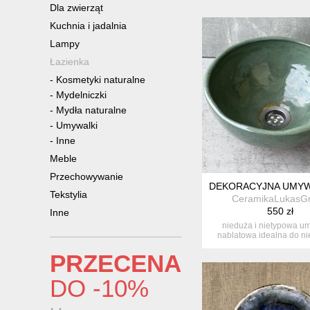
Dla zwierząt
Kuchnia i jadalnia
Lampy
Łazienka
-
Kosmetyki naturalne
-
Mydelniczki
-
Mydła naturalne
-
Umywalki
-
Inne
Meble
Przechowywanie
DEKORACYJNA UMYW
Tekstylia
CeramikaLukasG
550 zł
Inne
nieduża i nietypowa u
nablatowa idealna do ni
łazienek...
PRZECENA
DO -10%