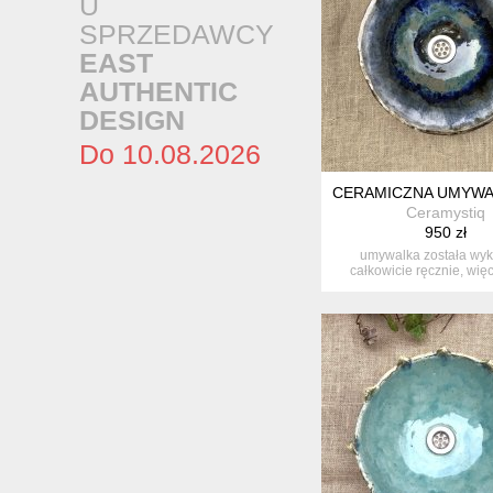
U
SPRZEDAWCY
EAST
AUTHENTIC
DESIGN
Do 10.08.2026
CERAMICZNA UMYWA
Ceramystiq
950 zł
umywalka została wy
całkowicie ręcznie, więc
idealnie o...