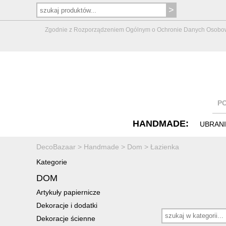
Zgodnie z Rozporządzeniem Ogólnym o Ochronie Danych Osobowych 
P
HANDMADE:
UBRAN
DecoBazaar
>
Handmade
>
Dom
>
Łazienka
Kategorie
DOM
Artykuły papiernicze
Dekoracje i dodatki
Dekoracje ścienne