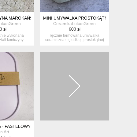
KĄ | MOTYW ROŚLINNY | HANDMADE
ZYNA MAROKAŃSKA
MINI UMYWALKA PROSTOKĄTNA
ukasGreen
CeramikaLukasGreen
0 zł
600 zł
znie wykonana
ręcznie formowana umywalka
tałt koniczyny
ceramiczna o gładkiej, prostokątnej
kiej. ...
formie ...
 - PASTELOWY FIOLETOWY
n Art