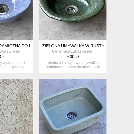
AMICZNA DO MAŁEJ ŁAZIENKI
ZIELONA UMYWALKA W RUSTYKALNYM STYL
ukasGreen
CeramikaLukasGreen
 zł
600 zł
ny wykonana od
nieduża i nietypowa umywalka
e, funkcjonalny
nablatowa idealna do niewielkich
 łaz...
łazienek...