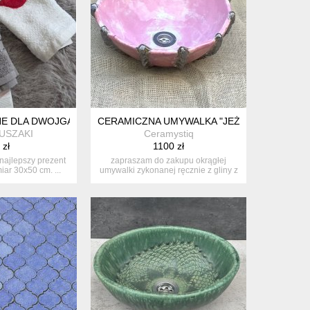
NE DLA DWOJGA
CERAMICZNA UMYWALKA "JEŻOWIEC W RÓŻ
USZAKI
Ceramystiq
 zł
1100 zł
 najlepszy prezent
zapraszam do zakupu okrągłej
iar 30x50 cm. ...
umywalki zykonanej ręcznie z gliny z
szam...