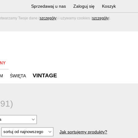
Sprzedawaj u nas
Zaloguj się
Koszyk
zetwarzamy Twoje dane (
szczegóły
) i używamy cookies (
szczegóły
).
NY
VINTAGE
M
ŚWIĘTA
291)
Jak sortujemy produkty?