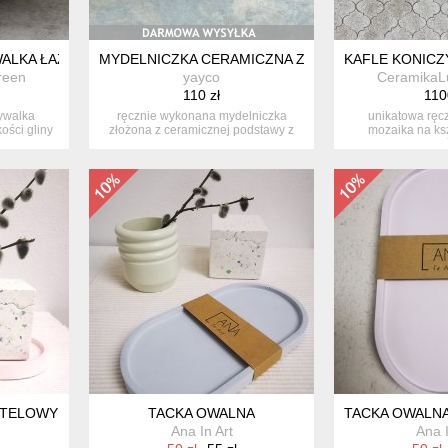
ALKA ŁAZIENKOWA
MYDELNICZKA CERAMICZNA ZE SZKLANĄ PODSTAW
KAFLE KONIC
reen
yayco
CeramikaL
110 zł
110
ywalka
ręcznie wykonana mydelniczka
unikatowa ręc
ości gliny
złożona z ceramicznej podstawy z
mozaika na ksz
subtelny...
marokańs
ASTELOWY RÓŻOWY
TACKA OWALNA
TACKA OWALNA
Ana In Art
Ana I