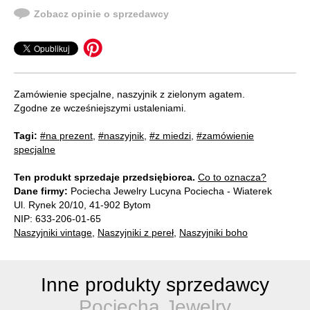
Zobacz opinie o sprzedawcy
Zamówienie specjalne, naszyjnik z zielonym agatem.
Zgodne ze wcześniejszymi ustaleniami.
Tagi:
#na prezent
,
#naszyjnik
,
#z miedzi
,
#zamówienie
specjalne
Ten produkt sprzedaje przedsiębiorca.
Co to oznacza?
Dane firmy:
Pociecha Jewelry Lucyna Pociecha - Wiaterek
Ul. Rynek 20/10, 41-902 Bytom
NIP: 633-206-01-65
Naszyjniki vintage
,
Naszyjniki z pereł
,
Naszyjniki boho
Inne produkty sprzedawcy
Pociecha Jewelry