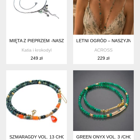
MIĘTA Z PIEPRZEM -NASZYJNIK
LETNI OGRÓD – NASZYJNIK /
Katia i krokodyl
ACROSS
249 zł
229 zł
SZMARAGDY VOL. 13 CHOKER - SZLACHETNA KOLEKCJA /22.0
GREEN ONYX VOL. 3 /CHOKER