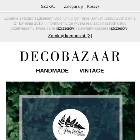
SZUKAJ
Zaloguj się
Koszyk
Zgodnie z Rozporządzeniem Ogólnym o Ochronie Danych Osobowych z dnia
27 kwietnia 2016 r. informujemy, że w celu realizacji naszych usług
przetwarzamy Twoje dane (
szczegóły
) i używamy cookies (
szczegóły
).
Zamknij komunikat [X]
HANDMADE
VINTAGE