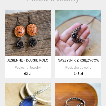
JESIENNE - DŁUGIE KOLCZYKI Z MIEDZI I CERAMIKI
NASZYJNIK Z KSIĘŻYCOWYM 
Pociecha Jewelry
Pociecha Jewelry
62 zł
148 zł