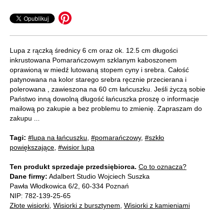
Lupa z rączką średnicy 6 cm oraz ok. 12.5 cm długości
inkrustowana Pomarańczowym szklanym kaboszonem
oprawioną w miedź lutowaną stopem cyny i srebra. Całość
patynowana na kolor starego srebra ręcznie przecierana i
polerowana , zawieszona na 60 cm łańcuszku. Jeśli życzą sobie
Państwo inną dowolną długość łańcuszka proszę o informacje
mailową po zakupie a bez problemu to zmienię. Zapraszam do
zakupu ...
Tagi:
#lupa na łańcuszku
,
#pomarańczowy
,
#szkło
powiększające
,
#wisior lupa
Ten produkt sprzedaje przedsiębiorca.
Co to oznacza?
Dane firmy:
Adalbert Studio Wojciech Suszka
Pawła Włodkowica 6/2, 60-334 Poznań
NIP: 782-139-25-65
Złote wisiorki
,
Wisiorki z bursztynem
,
Wisiorki z kamieniami