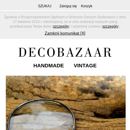
SZUKAJ
Zaloguj się
Koszyk
Zgodnie z Rozporządzeniem Ogólnym o Ochronie Danych Osobowych z dnia
27 kwietnia 2016 r. informujemy, że w celu realizacji naszych usług
przetwarzamy Twoje dane (
szczegóły
) i używamy cookies (
szczegóły
).
Zamknij komunikat [X]
HANDMADE
VINTAGE