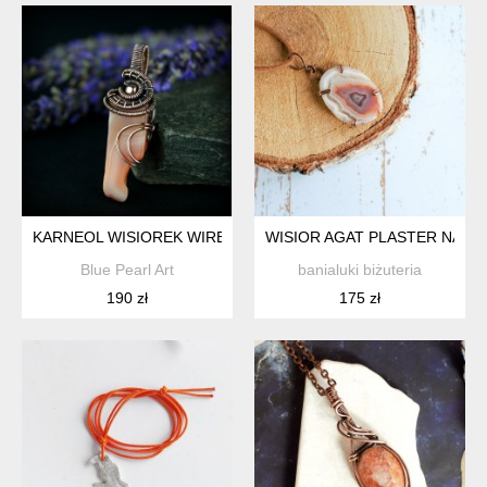
KARNEOL WISIOREK WIRE WRAPPING
WISIOR AGAT PLASTER NATU
Blue Pearl Art
banialuki biżuteria
190 zł
175 zł