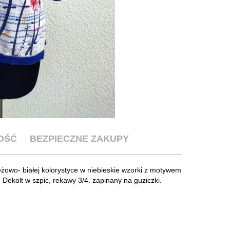
OŚĆ
BEZPIECZNE ZAKUPY
żowo- białej kolorystyce w niebieskie wzorki z motywem
ekolt w szpic, rekawy 3/4. zapinany na guziczki.