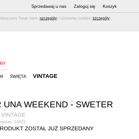
Sprzedawaj u nas
Zaloguj się
Koszyk
zetwarzamy Twoje dane (
szczegóły
) i używamy cookies (
szczegóły
).
NY
VINTAGE
M
ŚWIĘTA
 UNA WEEKEND - SWETER
 VINTAGE
(opinie: 1602)
PRODUKT ZOSTAŁ JUŻ SPRZEDANY