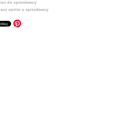
isz do sprzedawcy
acz opinie o sprzedawcy