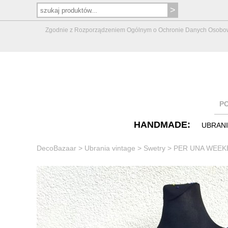
Zgodnie z Rozporządzeniem Ogólnym o Ochronie Danych Osobowych 
P
HANDMADE:
UBRAN
DecoBazaar
>
Ubrania vintage
>
Swetry
>
PER UNA WEEKE