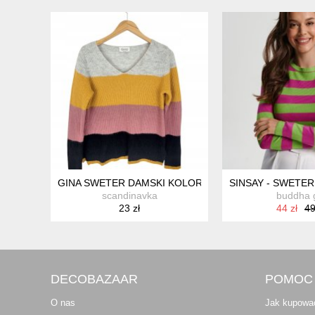
GINA SWETER DAMSKI KOLORY S (34/36)
SINSAY - SWETER
scandinavka
buddha g
23 zł
44 zł
49
DECOBAZAAR
POMOC
O nas
Jak kupowa