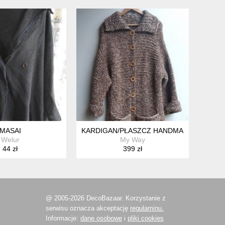
FALO HV166
MASAI
KARDIGAN/PŁASZCZ HANDMADE VINTAG
Welur
My Way
44 zł
399 zł
@ 2005-2026 DecoBazaar. Korzystanie z
serwisu oznacza akceptację
regulaminu.
Informacje:
dane osobowe
i
pliki cookies