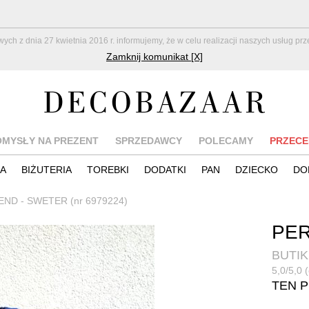
z dnia 27 kwietnia 2016 r. informujemy, że w celu realizacji naszych usług pr
Zamknij komunikat [X]
OMYSŁY NA PREZENT
SPRZEDAWCY
POLECAMY
PRZECE
IA
BIŻUTERIA
TOREBKI
DODATKI
PAN
DZIECKO
DO
ND - SWETER (nr 6979224)
PER
BUTIK
5,0/5,0 
TEN 