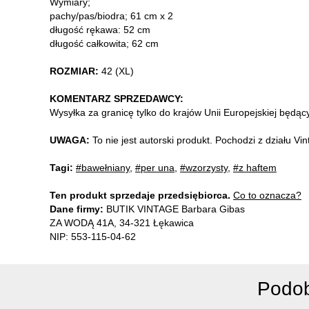
Wymiary;
pachy/pas/biodra; 61 cm x 2
długość rękawa: 52 cm
długość całkowita; 62 cm
ROZMIAR:
42 (XL)
KOMENTARZ SPRZEDAWCY:
Wysyłka za granicę tylko do krajów Unii Europejskiej będą
UWAGA:
To nie jest autorski produkt. Pochodzi z działu V
Tagi:
#bawełniany
,
#per una
,
#wzorzysty
,
#z haftem
Ten produkt sprzedaje przedsiębiorca.
Co to oznacza?
Dane firmy:
BUTIK VINTAGE Barbara Gibas
ZA WODĄ 41A, 34-321 Łękawica
NIP: 553-115-04-62
Podob