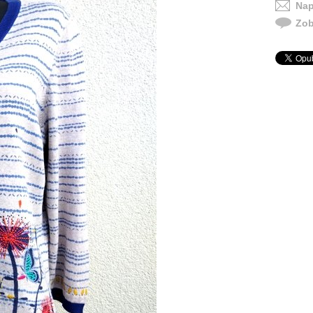
Nap
Zob