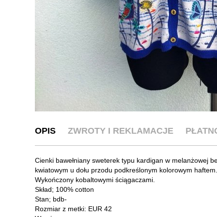
OPIS
ZWROTY I REKLAMACJE
PŁATN
Cienki bawełniany sweterek typu kardigan w melanżowej be
kwiatowym u dołu przodu podkreślonym kolorowym haftem. D
Wykończony kobaltowymi ściągaczami.
Skład; 100% cotton
Stan; bdb-
Rozmiar z metki: EUR 42