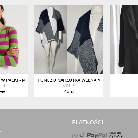
 W PASKI - M
PONCZO NARZUTKA WEŁNA MOHER KRATA BAF
irl
VINTS
 zł
45 zł
PŁATNOŚCI
ć