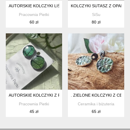
AUTORSKIE KOLCZYKI LIŚCIE WISZĄCE
KOLCZYKI SUTASZ Z OPALIZU
Pracownia Pietki
SiSu
60 zł
80 zł
AUTORSKIE KOLCZYKI Z FAKTURĄ LIŚCIA SZTYFTY
. ZIELONE KOLCZYKI Z CERA
Pracownia Pietki
Ceramika i biżuteria
45 zł
65 zł