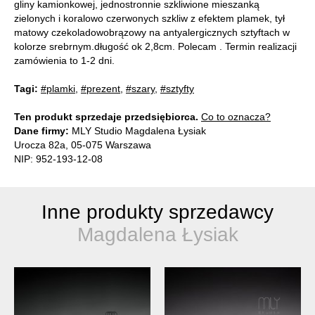
gliny kamionkowej, jednostronnie szkliwione mieszanką
zielonych i koralowo czerwonych szkliw z efektem plamek, tył
matowy czekoladowobrązowy na antyalergicznych sztyftach w
kolorze srebrnym.długość ok 2,8cm. Polecam . Termin realizacji
zamówienia to 1-2 dni.
Tagi:
#plamki
,
#prezent
,
#szary
,
#sztyfty
Ten produkt sprzedaje przedsiębiorca.
Co to oznacza?
Dane firmy:
MLY Studio Magdalena Łysiak
Urocza 82a, 05-075 Warszawa
NIP: 952-193-12-08
Inne produkty sprzedawcy
Magdalena Łysiak