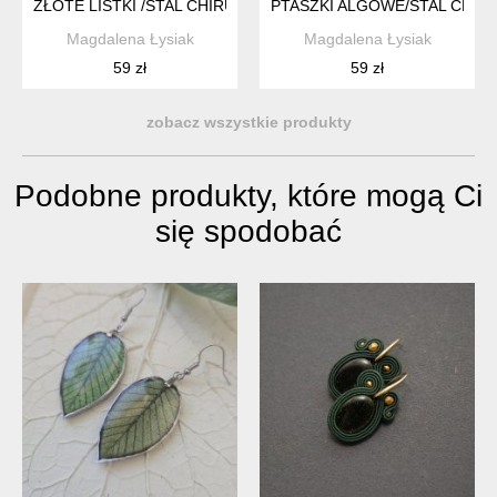
ZŁOTE LISTKI /STAL CHIRURGICZNA/
PTASZKI ALGOWE/STAL CHIR
Magdalena Łysiak
Magdalena Łysiak
59 zł
59 zł
zobacz wszystkie produkty
Podobne produkty, które mogą Ci
się spodobać