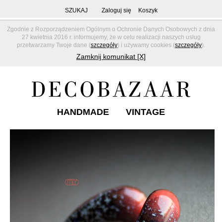
SZUKAJ
Zaloguj się
Koszyk
Zgodnie z Rozporządzeniem Ogólnym o Ochronie Danych Osobowych z dnia
27 kwietnia 2016 r. informujemy, że w celu realizacji naszych usług
przetwarzamy Twoje dane (
szczegóły
) i używamy cookies (
szczegóły
).
Zamknij komunikat [X]
HANDMADE
VINTAGE