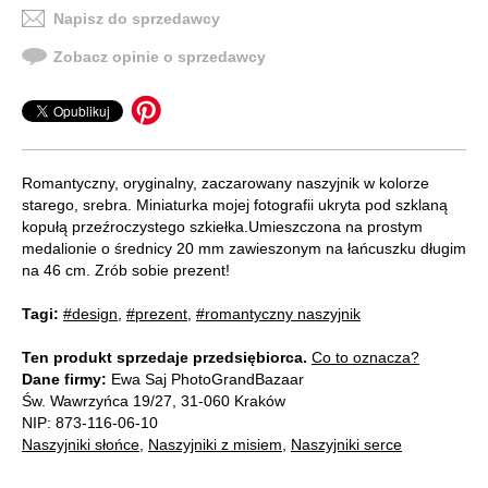
Napisz do sprzedawcy
Zobacz opinie o sprzedawcy
Romantyczny, oryginalny, zaczarowany naszyjnik w kolorze
starego, srebra. Miniaturka mojej fotografii ukryta pod szklaną
kopułą przeźroczystego szkiełka.Umieszczona na prostym
medalionie o średnicy 20 mm zawieszonym na łańcuszku długim
na 46 cm. Zrób sobie prezent!
Tagi:
#design
,
#prezent
,
#romantyczny naszyjnik
Ten produkt sprzedaje przedsiębiorca.
Co to oznacza?
Dane firmy:
Ewa Saj PhotoGrandBazaar
Św. Wawrzyńca 19/27, 31-060 Kraków
NIP: 873-116-06-10
Naszyjniki słońce
,
Naszyjniki z misiem
,
Naszyjniki serce