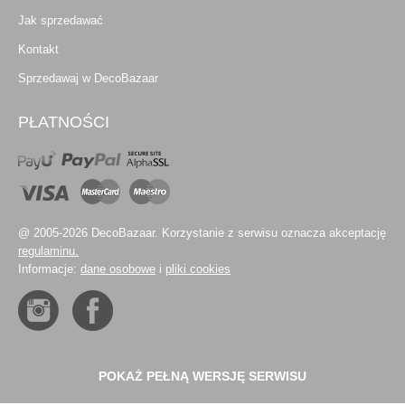
Jak sprzedawać
Kontakt
Sprzedawaj w DecoBazaar
PŁATNOŚCI
@ 2005-2026 DecoBazaar. Korzystanie z serwisu oznacza akceptację
regulaminu.
Informacje:
dane osobowe
i
pliki cookies
POKAŻ PEŁNĄ WERSJĘ SERWISU