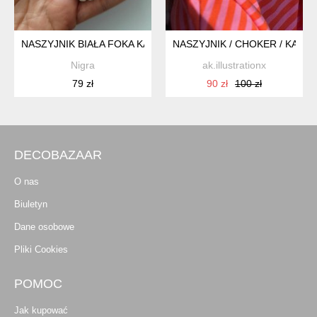
NASZYJNIK BIAŁA FOKA KAWAII
NASZYJNIK / CHOKER / KAMI
Nigra
ak.illustrationx
79 zł
90 zł
100 zł
DECOBAZAAR
O nas
Biuletyn
Dane osobowe
Pliki Cookies
POMOC
Jak kupować