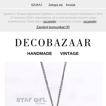
SZUKAJ
Zaloguj się
Koszyk
Zgodnie z Rozporządzeniem Ogólnym o Ochronie Danych Osobowych z dnia
27 kwietnia 2016 r. informujemy, że w celu realizacji naszych usług
przetwarzamy Twoje dane (
szczegóły
) i używamy cookies (
szczegóły
).
Zamknij komunikat [X]
HANDMADE
VINTAGE