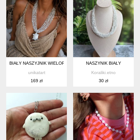
BIAŁY NASZYJNIK WIELORZĘDOWY BOHO Z ŻÓŁWIEM - NASZ
NASZYNIK BIAŁY
unikatart
Koraliki.etno
169 zł
30 zł