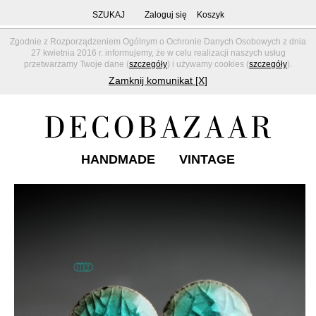
SZUKAJ
Zaloguj się
Koszyk
Zgodnie z Rozporządzeniem Ogólnym o Ochronie Danych Osobowych z dnia
27 kwietnia 2016 r. informujemy, że w celu realizacji naszych usług
przetwarzamy Twoje dane (
szczegóły
) i używamy cookies (
szczegóły
).
Zamknij komunikat [X]
HANDMADE
VINTAGE