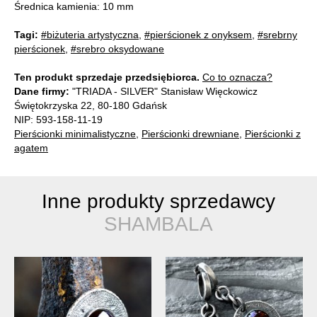
Średnica kamienia: 10 mm
Tagi:
#biżuteria artystyczna
,
#pierścionek z onyksem
,
#srebrny
pierścionek
,
#srebro oksydowane
Ten produkt sprzedaje przedsiębiorca.
Co to oznacza?
Dane firmy:
"TRIADA - SILVER" Stanisław Więckowicz
Świętokrzyska 22, 80-180 Gdańsk
NIP: 593-158-11-19
Pierścionki minimalistyczne
,
Pierścionki drewniane
,
Pierścionki z
agatem
Inne produkty sprzedawcy
SHAMBALA