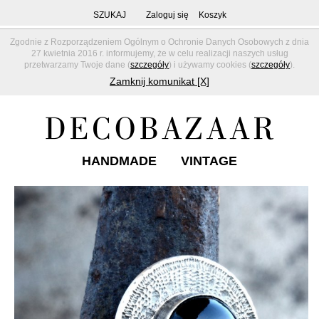
SZUKAJ
Zaloguj się
Koszyk
Zgodnie z Rozporządzeniem Ogólnym o Ochronie Danych Osobowych z dnia
27 kwietnia 2016 r. informujemy, że w celu realizacji naszych usług
przetwarzamy Twoje dane (
szczegóły
) i używamy cookies (
szczegóły
).
Zamknij komunikat [X]
HANDMADE
VINTAGE