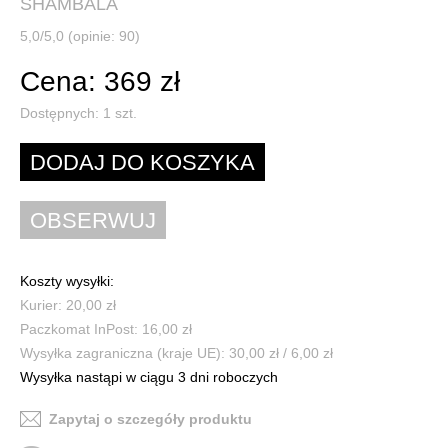
SHAMBALA
5,0/5,0 (opinie: 90)
Cena: 369 zł
Dostępnych:
1
szt.
Koszty wysyłki:
Kurier: 20,00 zł
Paczkomat InPost: 16,00 zł
Wysyłka zagraniczna (kraje UE): 30,00 zł / 6,00 zł
Wysyłka nastąpi w ciągu 3 dni roboczych
Zapytaj o szczegóły produktu