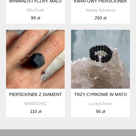
MINIMALISTYCZNY, MALUTKI PIERŚCIONEK DZIKA MARCHEW
KWIATOWY PIERŚCIONEK, PIE
EkoCraft
kwiaty biżuteria
99 zł
250 zł
PIERŚCIONEK Z DIAMENTEM Z CZARNEGO DĘBU
TRZY CYRKONIE W MATOWEJ 
MARACHIC
LuckyClover
110 zł
56 zł