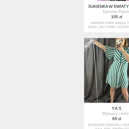
SUKIENKA W KWIATY
Kamelia Patrin
105 zł
sukienka marki adagio, r
nowa , bez metek, na po
...
Y.A.S
Wytwory i wtór
69 zł
przeboska sukienka z wis
y.a.s. stan: idealny ro