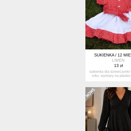
SUKIENKA / 12 MI
LIMEN
13 zł
sukienka dla dziewczynki-
roku. wymiary na płasko: 