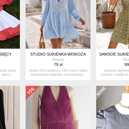
ESIĘCY
STUDIO SUKIENKA WISKOZA
SAMSOE SUKIEN
Avana
Av
79 zł
99
wiek około
studio 85% wiskoza, 15% nylon lekka
samsoe samsoe
-plecy ...
muślinowa sukienka z koronkowy...
rozmiar z metki x
45 