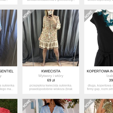
SENTIEL
KWIECISTA
KOPERTOWA IN
y
Wytwory i wtóry
Izab
69 zł
39
ła sukienka
przepiękna kwiecista sukienka.
długa, kopertowa 
łego ma...
prawdopodobnie wiskoza (brak
firmy gap, rozm.s/
metek). zw...