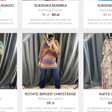
 ADAGIO
SUKIENKA BOMBKA
SUKIENK
i
Kamelia Patrini
Kamelia
36 zł
40 zł
40 zł
ozmiar xl
fioletowa sukienka bombka,ze
jeansowa sukienka
dszewce do
zwiewnej tkaniny na podszewce,
max 45 cm x2 tali
rozmiar m....
ROTATE BIRGER CHRISTENSEN
KAFFE 
y
Wytwory i wtóry
Wytwory
99 zł
89
kozy marki
rotate birger christensen. przepiękna
przepiękna długa 
zmia...
tunika/minisukienka z gniecioneg...
dekolt kopertowy, 