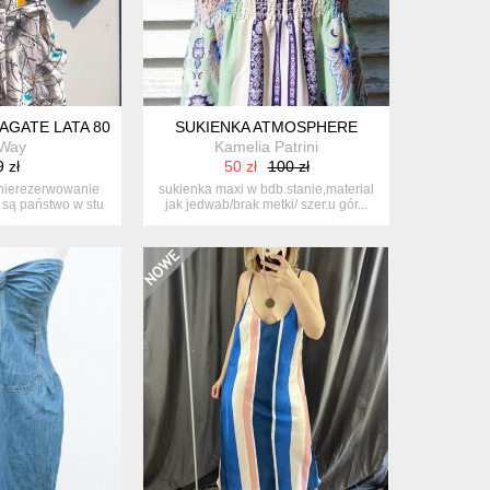
ŻY ROZMIAR
AGATE LATA 80.
SUKIENKA ATMOSPHERE
Way
Kamelia Patrini
 zł
50 zł
100 zł
 nierezerwowanie
sukienka maxi w bdb.stanie,material
e są państwo w stu
jak jedwab/brak metki/ szer.u gór...
..