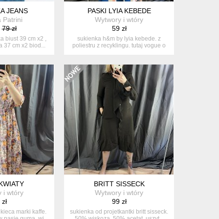
A JEANS
PASKI LYIA KEBEDE
 Patrini
Wytwory i wtóry
79 zł
59 zł
 biust 39 cm x2 ,
sukienka h&m by lyia kebede. z
a 37 cm x2 biod...
poliestru z recyklingu. tutaj vogue o
t...
KWIATY
BRITT SISSECK
 i wtóry
Wytwory i wtóry
 zł
99 zł
kieca marki kaffe.
sukienka od projetkantki britt sisseck.
w pasie guma. wi...
50% wiskoza, 50% acetat. uszyt...