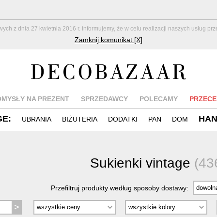
z dnia 27 kwietnia 2016 r. informujemy, że w celu realizacji naszych usług pr
Zamknij komunikat [X]
OMYSŁY NA PREZENT
SPRZEDAWCY
POLECAMY
PRZECE
GE:
HA
UBRANIA
BIŻUTERIA
DODATKI
PAN
DOM
Sukienki vintage
(43
Przefiltruj produkty według sposoby dostawy: