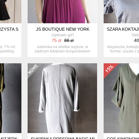
STA SUKIENKA (F, VK, VW, VM)
JS BOUTIQUE NEW YORK
SZARA KOKTAJ
Uptown girl
Val
75 zł
88 zł
40
d, 7% nić
sukienka na wielkie wyjście, w
elegancka, koktajl
sparkling
pięknym fuksjowo-burgundowym
formal. uszyta z 
kolorze. m...
ZMIZJERKA CARGO WISKOZA XS
SUKIENKA DRESOWA BASIC MELANŻ BAWEŁNA XS 
COS KIMONOWA