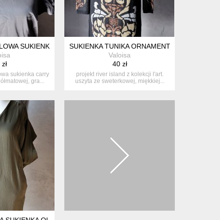
LOWA SUKIENKA M BUFY SATYNA GRAFIT
SUKIENKA TUNIKA ORNAMENT METALICZNY 
oisa
Valoisa
 zł
40 zł
owa sukienka carry
projekt river island z kolekcji l'art.
półmatowej, gra...
uszyta ze sweterkowej, miękkiej...
S
 SUKIENKA OLIWKA S