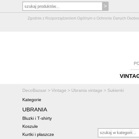
Zgodnie z Rozporządzeniem Ogólnym o Ochronie Danych Osobowych 
P
VINTA
DecoBazaar
>
Vintage
>
Ubrania vintage
>
Sukienki
Kategorie
UBRANIA
Bluzki i T-shirty
Koszule
Kurtki i płaszcze