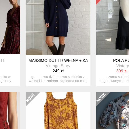
TI
MASSIMO DUTTI / WEŁNA + KASZMIR
POLA R
Vintage Story
Vintag
249 zł
399 zł
ienka w
granatowa dzianinowa sukienka z
czarna sukien
grochy.
wełną i kaszmirem. zapinana na całej
regulowanych ram
d...
polsk