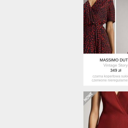
MASSIMO DUT
Vintage Story
349 zł
czarna kopertowa suk
czerwone nieregularne 
można ją wią...