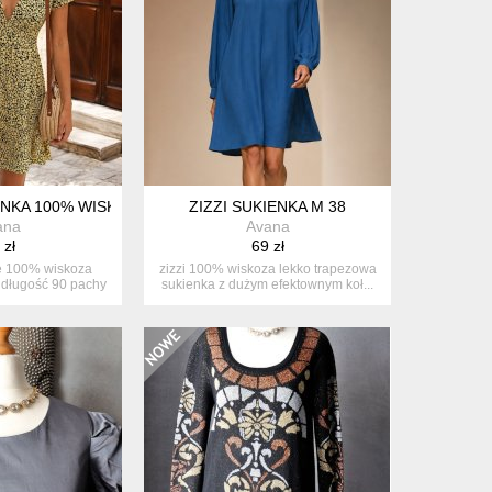
KA 100% WISKOZA (F, VM, VW)
ZIZZI SUKIENKA M 38
ana
Avana
 zł
69 zł
 100% wiskoza
zizzi 100% wiskoza lekko trapezowa
s długość 90 pachy
sukienka z dużym efektownym koł...
...