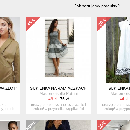
Jak sortujemy produkty?
A ZŁOTY KHAKI 40 L HO170
SUKIENKA NA RAMIĄCZKACH
SUKIENKA
Mademoiselle Patrini
Mademoisel
49 zł
75 zł
44 zł
 długim
proszę o przemyslane rezerwacje i
proszę o przemys
y, dekolt
zakup! w przypadku wątpliwości
zakup! w przypa
pros...
pro