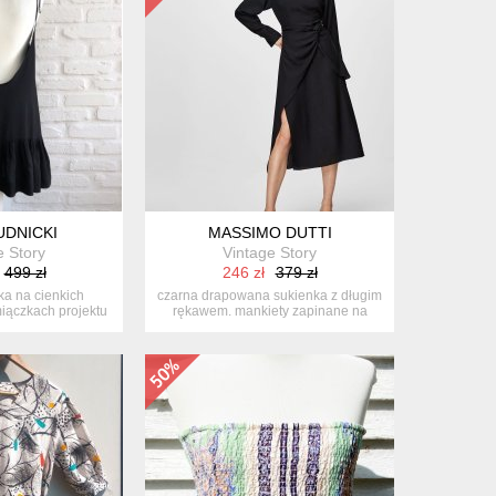
UDNICKI
MASSIMO DUTTI
e Story
Vintage Story
499 zł
246 zł
379 zł
ka na cienkich
czarna drapowana sukienka z długim
iączkach projektu
rękawem. mankiety zapinane na
iej...
guzik...