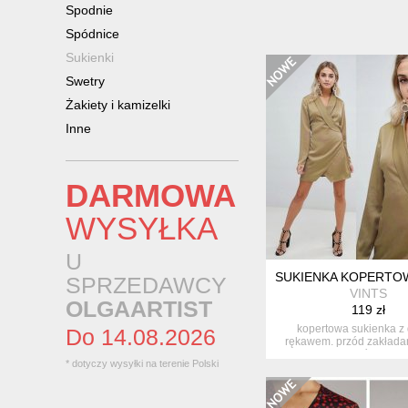
Spodnie
Spódnice
Sukienki
Swetry
Żakiety i kamizelki
Inne
DARMOWA
WYSYŁKA
U
SUKIENKA KOPERTOW
SPRZEDAWCY
VINTS
OLGAARTIST
119 zł
kopertowa sukienka z
Do 14.08.2026
rękawem. przód zakładan
wykończon...
* dotyczy wysyłki na terenie Polski