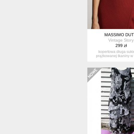
MASSIMO DUT
Vintage Story
299 zł
kopertowa długa suki
prążkowanej tkaniny w 
czerwonego wi..