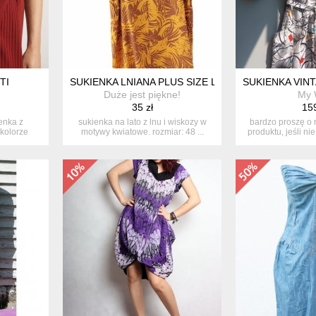
TI
SUKIENKA LNIANA PLUS SIZE LEN WISKOZA 48 DU
SUKIENKA VINT
Duże jest piękne!
My 
35 zł
159
enka z
sukienka na lato z lnu i wiskozy w
bardzo proszę o
kolorze
motywy kwiatowe. rozmiar: 48 ...
produktu, jeśli ni
.
p.