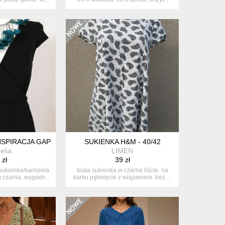
SPIRACJA GAP ORAZ
SUKIENKA H&M - 40/42
elia
LIMEN
 zł
39 zł
sukienka/kamizela
biała sukienka w czarne liście. na
m czarna, wygodn...
karku pęknięcie z wiązaniem. bez ...