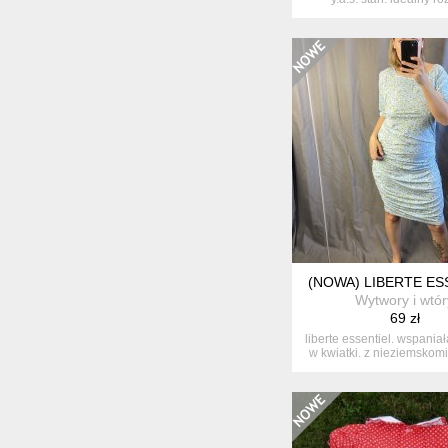
(NOWA) LIBERTE ES
Wytwory i wtór
69 zł
liberte essentiel. wspania
w kwiatki. z nieziemskomi