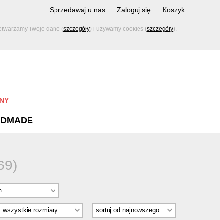
Sprzedawaj u nas
Zaloguj się
Koszyk
zetwarzamy Twoje dane (
szczegóły
) i używamy cookies (
szczegóły
).
NY
NDMADE
69)