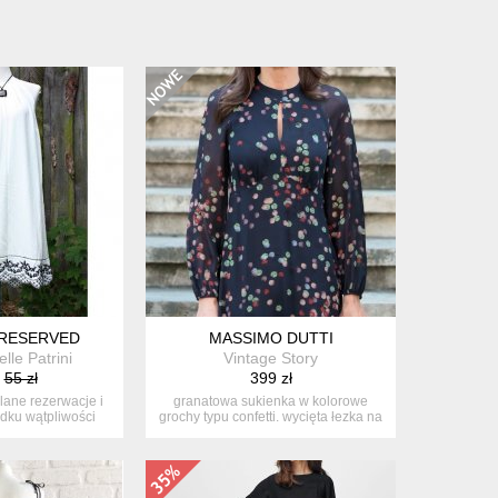
 RESERVED
MASSIMO DUTTI
le Patrini
Vintage Story
55 zł
399 zł
lane rezerwacje i
granatowa sukienka w kolorowe
dku wątpliwości
grochy typu confetti. wycięta łezka na
s...
d...