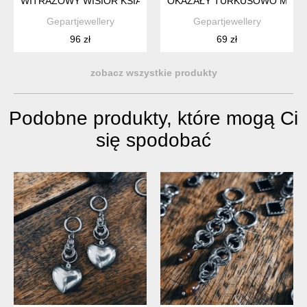
WITRAŻOWY WISIOR KSIĄŻKA Z FIOLETOWĄ OKŁADKĄ
OKAZAŁY TURKUSOWO MORS
Gepartjewellery
Gepartjewellery
96 zł
69 zł
zobacz wszystkie produkty
Podobne produkty, które mogą Ci
się spodobać