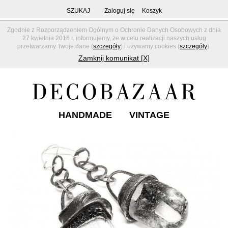
SZUKAJ
Zaloguj się
Koszyk
Zgodnie z Rozporządzeniem Ogólnym o Ochronie Danych Osobowych z dnia
27 kwietnia 2016 r. informujemy, że w celu realizacji naszych usług
przetwarzamy Twoje dane (
szczegóły
) i używamy cookies (
szczegóły
).
Zamknij komunikat [X]
HANDMADE
VINTAGE