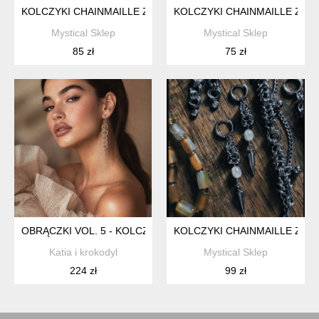
KOLCZYKI CHAINMAILLE Z SERCEM ZE STALI CHIRURGICZNE
KOLCZYKI CHAINMAILLE Z G
Mystical Sklep
Mystical Sklep
85 zł
75 zł
OBRĄCZKI VOL. 5 - KOLCZYKI
KOLCZYKI CHAINMAILLE Z PE
Katia i krokodyl
Mystical Sklep
224 zł
99 zł