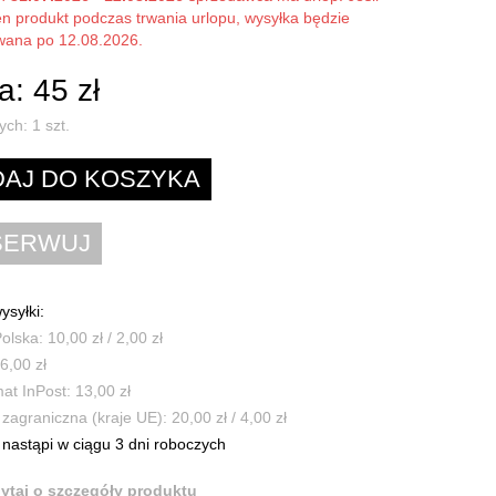
en produkt podczas trwania urlopu, wysyłka będzie
owana po 12.08.2026.
: 45 zł
ych:
1
szt.
ysyłki:
olska: 10,00 zł / 2,00 zł
6,00 zł
t InPost: 13,00 zł
zagraniczna (kraje UE): 20,00 zł / 4,00 zł
nastąpi w ciągu 3 dni roboczych
ytaj o szczegóły produktu