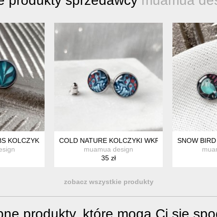
e produkty sprzedawcy
muamua des
S KOLCZYKI WKRĘTKI NA WALENTYNKI
COLD NATURE KOLCZYKI WKRĘTKI NA DZIEŃ K
SNOW BIRD 
sign
muamua design
mua
35 zł
zobacz wszystkie produkty
ne produkty, które mogą Ci się sp