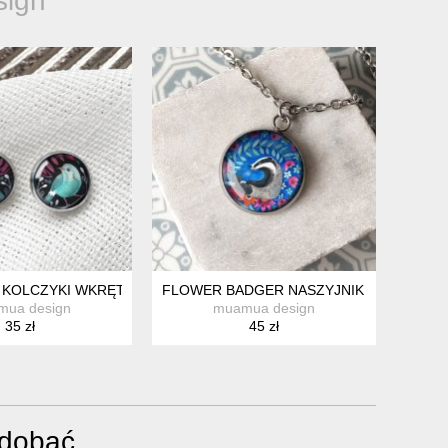
ign
OBIET
KOLCZYKI WKRĘTKI NA IMIENINY
FLOWER BADGER NASZYJNIK DLA NIEJ
mua design
muamua design
35 zł
45 zł
odobać