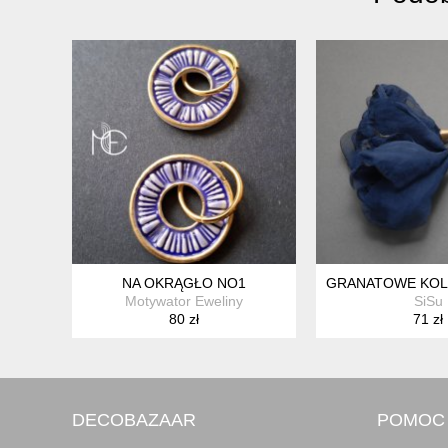
NA OKRĄGŁO NO1
GRANATOWE KOLC
Motywator Eweliny
SiSu
80 zł
71 zł
DECOBAZAAR
POMOC