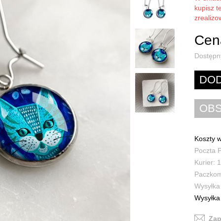
kupisz t
zrealiz
Cena
Dostępn
Koszty w
Poczta P
Kurier: 1
Paczkoma
Wysyłka 
Wysyłka 
Zap