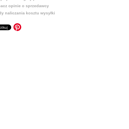
acz opinie o sprzedawcy
y naliczania kosztu wysyłki