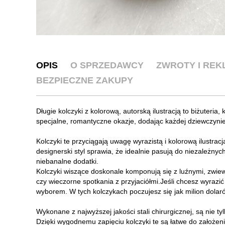
OPIS
O SPRZEDAWCY
ZWROTY I RE
BEZPIECZNE ZAKUPY
Długie kolczyki z kolorową, autorską ilustracją to biżuteria, 
specjalne, romantyczne okazje, dodając każdej dziewczynie 
Kolczyki te przyciągają uwagę wyrazistą i kolorową ilustracj
designerski styl sprawia, że idealnie pasują do niezależnych
niebanalne dodatki.
Kolczyki wiszące doskonale komponują się z luźnymi, zwiewn
czy wieczorne spotkania z przyjaciółmi.Jeśli chcesz wyrazić
wyborem. W tych kolczykach poczujesz się jak milion dolar
Wykonane z najwyższej jakości stali chirurgicznej, są nie ty
Dzięki wygodnemu zapięciu kolczyki te są łatwe do założen