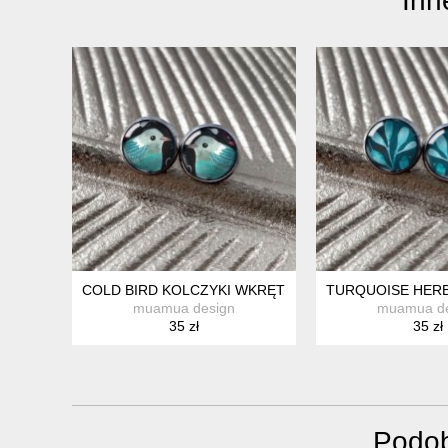
Inn
COLD BIRD KOLCZYKI WKRĘTKI DLA STUDENTKI
TURQUOISE HERB
muamua design
muamua de
35 zł
35 zł
Podob