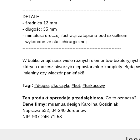
---------------------------------------------------------------
DETALE:
- średnica 13 mm
- długość: 35 mm
- miniatura uroczej ilustracji zatopiona pod szkiełkiem
- wykonane ze stali chirurgicznej
---------------------------------------------------------------
W butiku znajdziesz wiele różnych elementów biżuteryjnyc
których możesz stworzyć niepowtarzalne komplety. Będą ś
imieniny czy wieczór panieński!
Tagi:
#długie
,
#kolczyki
,
#kot
,
#turkusowy
Ten produkt sprzedaje przedsiębiorca.
Co to oznacza?
Dane firmy:
muamua design Karolina Gościniak
Naprawa 532, 34-240 Jordanów
NIP: 937-246-71-53