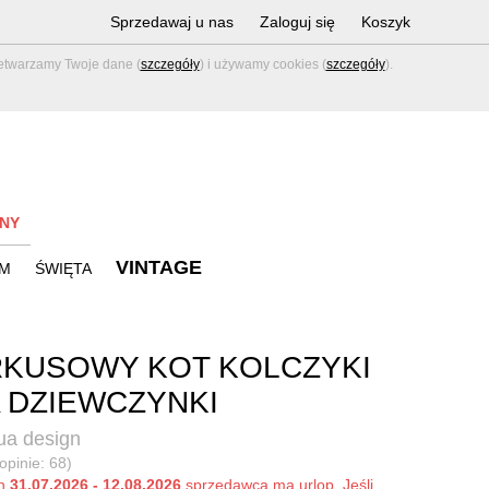
Sprzedawaj u nas
Zaloguj się
Koszyk
zetwarzamy Twoje dane (
szczegóły
) i używamy cookies (
szczegóły
).
NY
VINTAGE
M
ŚWIĘTA
KUSOWY KOT KOLCZYKI
 DZIEWCZYNKI
a design
opinie: 68)
ch
31.07.2026 - 12.08.2026
sprzedawca ma urlop. Jeśli