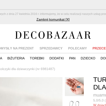
z dnia 27 kwietnia 2016 r. informujemy, że w celu realizacji naszych usług pr
Zamknij komunikat [X]
OMYSŁY NA PREZENT
SPRZEDAWCY
POLECAMY
PRZECE
IA
BIŻUTERIA
TOREBKI
DODATKI
PAN
DZIECKO
DO
olczyki dla dziewczynki (nr 6981487)
TUR
DLA
muamu
5,0/5,0 (
W dnia