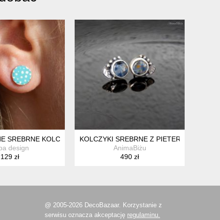
E SREBRNE KOLCZYKI KÓŁKA NIEBIESKIE
KOLCZYKI SREBRNE Z PIETERSYTEM WK
ba design
AnimaBiżu
129 zł
490 zł
@ 2005-2026 DecoBazaar. Korzystanie z
serwisu oznacza akceptację
regulaminu.