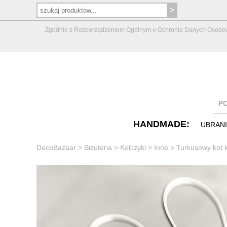
Zgodnie z Rozporządzeniem Ogólnym o Ochronie Danych Osobowych 
P
HANDMADE:
UBRAN
DecoBazaar
>
Biżuteria
>
Kolczyki
>
Inne
>
Turkusowy kot k