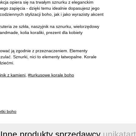
ukcja opiera się na trwałym sznurku z eleganckim
o zapięcia - dzięki temu idealnie dopasujesz jego
ziennych stylizacji boho, jak i jako wyrazisty akcent
uteria ze szkła, naszyjnik na sznurku, wielorzędowy
handmade, kolia koraliki, prezent dla kobiety
tkować ją zgodnie z przeznaczeniem. Elementy
ulać. Sznurki, nici to elementy łatwopalne. Korale
ziećmi.
nik z kamieni
,
#turkusowe korale boho
etki boho
Inne produkty sprzedawcy
unikatart