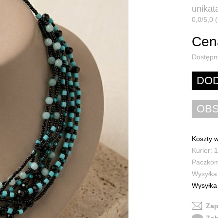
unikata
0,0/5,0 (
Cena
Dostępn
Koszty w
Kurier: 1
Paczkoma
Wysyłka 
Wysyłka 
Zap
Zob