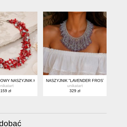
I PEREŁ - LETNI KLIMAT BOHO
OWY NASZYJNIK KORALOWY Z AKCENTAMI TURKUSOWYMI
NASZYJNIK "LAVENDER FROST - HAND-W
nikatart
unikatart
159 zł
329 zł
odobać