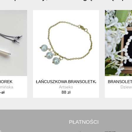
NSOLETKA
IOREK
ŁAŃCUSZKOWA BRANSOLETKA Z PERŁOWYMI C
BRANSOLET
amińska
Artseko
Dziew
 zł
88 zł
PŁATNOŚCI
ć