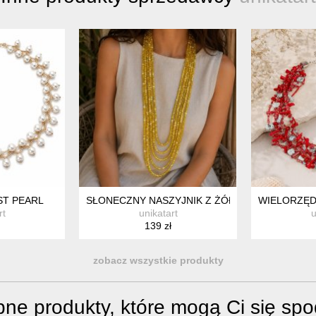
YCH CRACKLE (38 CM)
ST PEARL
SŁONECZNY NASZYJNIK Z ŻÓŁTYCH KORALIKÓW 
WIELORZĘD
rt
unikatart
u
139 zł
zobacz wszystkie produkty
ne produkty, które mogą Ci się sp