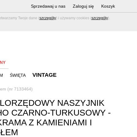
Sprzedawaj u nas
Zaloguj się
Koszyk
zetwarzamy Twoje dane (
szczegóły
) i używamy cookies (
szczegóły
).
NY
VINTAGE
M
ŚWIĘTA
łem (nr 7133464)
LORZĘDOWY NASZYJNIK
HO CZARNO-TURKUSOWY -
RAMA Z KAMIENIAMI I
KŁEM