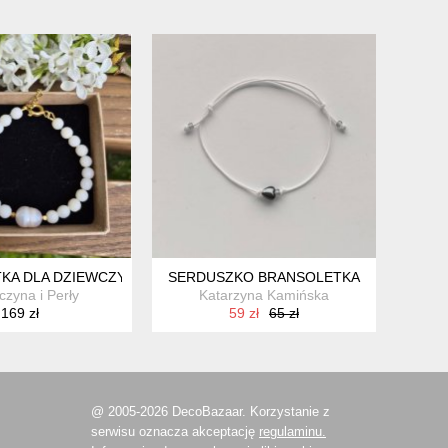
HARMSAMI C1315
KA DLA DZIEWCZYNKI Z BIAŁEGO KORALU, BIAŁEJ PERŁY I POZ
SERDUSZKO BRANSOLETKA
czyna i Perły
Katarzyna Kamińska
169 zł
59 zł
65 zł
@ 2005-2026 DecoBazaar. Korzystanie z
serwisu oznacza akceptację
regulaminu.