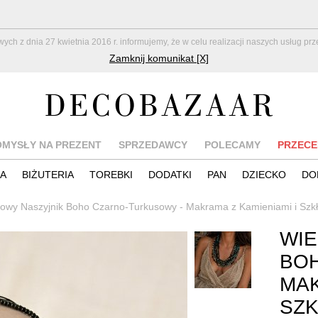
z dnia 27 kwietnia 2016 r. informujemy, że w celu realizacji naszych usług pr
Zamknij komunikat [X]
OMYSŁY NA PREZENT
SPRZEDAWCY
POLECAMY
PRZECE
IA
BIŻUTERIA
TOREBKI
DODATKI
PAN
DZIECKO
DO
owy Naszyjnik Boho Czarno-Turkusowy - Makrama z Kamieniami i Szk
WIE
BO
MAK
SZ