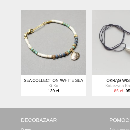
SEA COLLECTION /WHITE SEASHELL/ 23.06.25/ BRA
OKRĄG WIS
Ki-Ka
Katarzyna K
139 zł
86 zł
95
DECOBAZAAR
POMOC
O nas
Jak kupowa