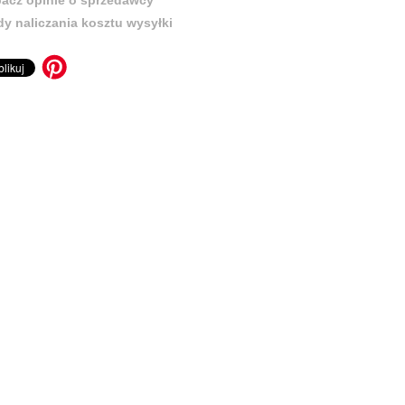
y naliczania kosztu wysyłki