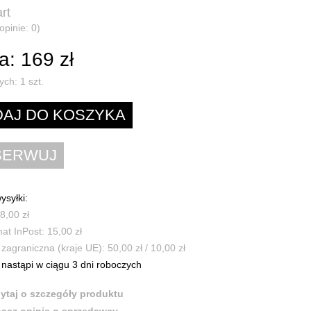
rt
opinie: 0)
: 169 zł
ych:
1
szt.
ysyłki:
8,00 zł
t InPost: 15,00 zł
zagraniczna (kraje UE): 50,00 zł / 10,00 zł
nastąpi w ciągu 3 dni roboczych
ytaj o szczegóły produktu
acz opinie o sprzedawcy