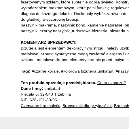
fasetowanym szkłem, które subtelnie odbija światło. Konstr
wykończeniem makramowym, które pełni funkcję regulowaneg
długość do każdego dekoltu. Doskonały wybór zarówno do cod
do gładkiej, wieczorowej kreacji.
naszyjnik makrama, naszyjnik boho, kamienie naturalne, biż
naszyjnik, czarny naszyjnik, turkusowa biżuteria, biżuteria 
KOMENTARZ SPRZEDAWCY:
Biżuteria jest elementem dekoracyjnym stroju i należy uży
metalowe, sznurki syntetyczne mogą zawierać alergeny i ucz
szklane, metalowe drobne elementy chronić przed małymi d
Tagi:
#czarne korale
,
#kolorowa bizuteria unikatart
,
#naszyj
Ten produkt sprzedaje przedsiębiorca.
Co to oznacza?
Dane firmy:
unikatart
Niecała 6, 32-540 Trzebinia
NIP: 628-151-80-96
Czerwone bransoletki
,
Bransoletki dla przyjaciółek
,
Bransol