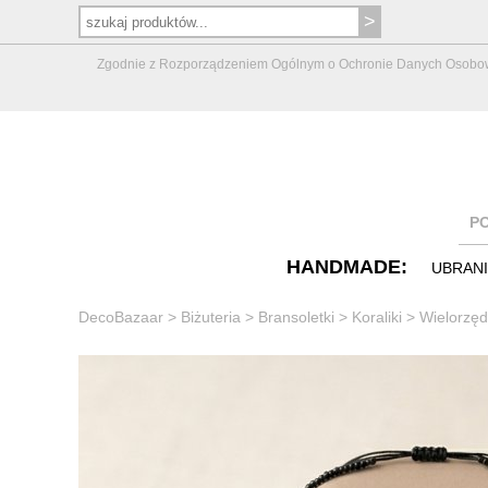
Zgodnie z Rozporządzeniem Ogólnym o Ochronie Danych Osobowych 
P
HANDMADE:
UBRAN
DecoBazaar
>
Biżuteria
>
Bransoletki
>
Koraliki
>
Wielorzęd