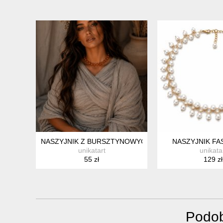
NASZYJNIK Z BURSZTYNOWYCH KORALIKÓW SZKLAN
NASZYJNIK FA
unikatart
unikata
55 zł
129 zł
Podob