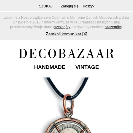
SZUKAJ
Zaloguj się
Koszyk
Zgodnie z Rozporządzeniem Ogólnym o Ochronie Danych Osobowych z dnia
27 kwietnia 2016 r. informujemy, że w celu realizacji naszych usług
przetwarzamy Twoje dane (
szczegóły
) i używamy cookies (
szczegóły
).
Zamknij komunikat [X]
HANDMADE
VINTAGE