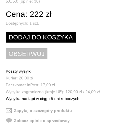
5,0/5,0 (opinie: 30)
Cena: 222 zł
Dostępnych:
1
szt.
Koszty wysyłki:
Kurier: 20,00 zł
Paczkomat InPost: 17,00 zł
Wysyłka zagraniczna (kraje UE): 120,00 zł / 24,00 zł
Wysyłka nastąpi w ciągu 5 dni roboczych
Zapytaj o szczegóły produktu
Zobacz opinie o sprzedawcy