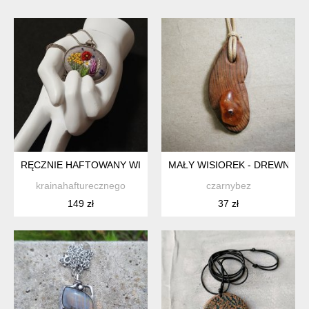
RĘCZNIE HAFTOWANY WISIOR DLA DAKOTY
MAŁY WISIOREK - DREWNO Z
krainahafturecznego
czarnybez
149 zł
37 zł