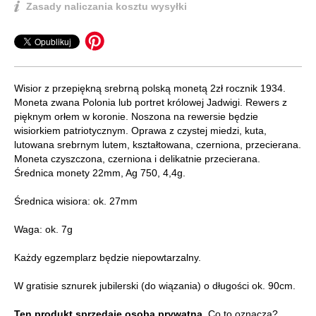
Zasady naliczania kosztu wysyłki
Wisior z przepiękną srebrną polską monetą 2zł rocznik 1934.
Moneta zwana Polonia lub portret królowej Jadwigi. Rewers z
pięknym orłem w koronie. Noszona na rewersie będzie
wisiorkiem patriotycznym. Oprawa z czystej miedzi, kuta,
lutowana srebrnym lutem, kształtowana, czerniona, przecierana.
Moneta czyszczona, czerniona i delikatnie przecierana.
Średnica monety 22mm, Ag 750, 4,4g.
Średnica wisiora: ok. 27mm
Waga: ok. 7g
Każdy egzemplarz będzie niepowtarzalny.
W gratisie sznurek jubilerski (do wiązania) o długości ok. 90cm.
Ten produkt sprzedaje osoba prywatna.
Co to oznacza?