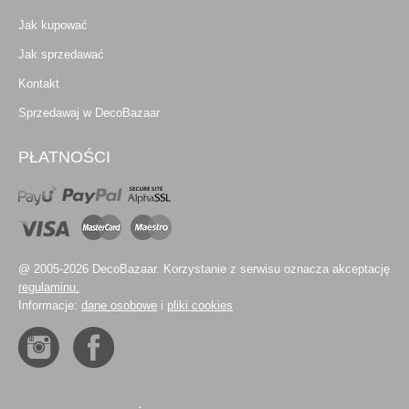
Jak kupować
Jak sprzedawać
Kontakt
Sprzedawaj w DecoBazaar
PŁATNOŚCI
@ 2005-2026 DecoBazaar. Korzystanie z serwisu oznacza akceptację
regulaminu.
Informacje:
dane osobowe
i
pliki cookies