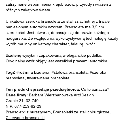
zatrzymane wspomnienia krajobrazów, przyrody i wrażeń z
różnych zakątków świata.
Unikatowa szeroka bransoleta ze stali szlachetnej z trwale
naniesionym autorskim wzorem. Bransoleta ma 3,5 cm
szerokości. Jest otwarta, dopasuje się do prawie każdego
nadgarstka. Ze względu na wykorzystywaną technologię każdy
wyrób ma inny unikatowy charakter, fakturę i wzór.
Biżuterię wysyłam zapakowaną w eleganckie pudełko.
Oryginalny wzór objęty jest wszelkimi prawami autorskim.
Tagi:
#roślinna biżuteria
,
#stalowa bransoleta
,
#szeroka
bransoleta
,
#wytrawiana bransoleta
Ten produkt sprzedaje przedsiębiorca.
Co to oznacza?
Dane firmy:
Barbara Wierzbanowska Art&Design
Grabie 21, 32-740
NIP: 677-219-82-29
Bransoletki z bursztynem
,
Bransoletki ze stali chirurgicznej
,
Czerwone bransoletki