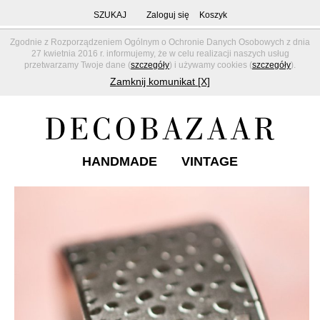
SZUKAJ
Zaloguj się
Koszyk
Zgodnie z Rozporządzeniem Ogólnym o Ochronie Danych Osobowych z dnia
27 kwietnia 2016 r. informujemy, że w celu realizacji naszych usług
przetwarzamy Twoje dane (
szczegóły
) i używamy cookies (
szczegóły
).
Zamknij komunikat [X]
HANDMADE
VINTAGE