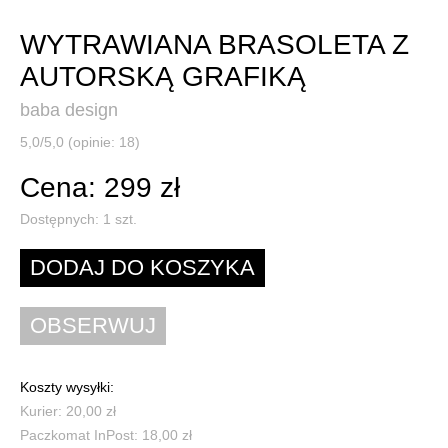
WYTRAWIANA BRASOLETA Z
AUTORSKĄ GRAFIKĄ
baba design
5,0/5,0 (opinie: 18)
Cena: 299 zł
Dostępnych:
1
szt.
Koszty wysyłki:
Kurier: 20,00 zł
Paczkomat InPost: 18,00 zł