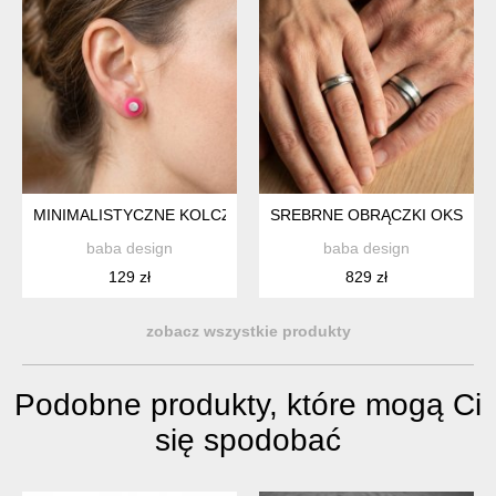
MINIMALISTYCZNE KOLCZYKI SREBRNE Z RÓŻOWYM PLEXI
SREBRNE OBRĄCZKI OKSYD
baba design
baba design
129 zł
829 zł
zobacz wszystkie produkty
Podobne produkty, które mogą Ci
się spodobać