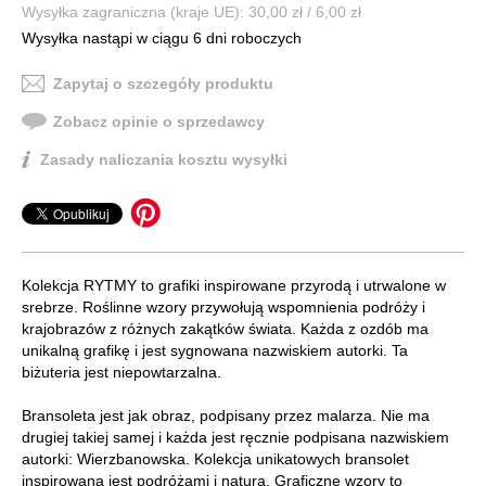
Wysyłka zagraniczna (kraje UE): 30,00 zł / 6,00 zł
Wysyłka nastąpi w ciągu 6 dni roboczych
Zapytaj o szczegóły produktu
Zobacz opinie o sprzedawcy
Zasady naliczania kosztu wysyłki
Kolekcja RYTMY to grafiki inspirowane przyrodą i utrwalone w
srebrze. Roślinne wzory przywołują wspomnienia podróży i
krajobrazów z różnych zakątków świata. Każda z ozdób ma
unikalną grafikę i jest sygnowana nazwiskiem autorki. Ta
biżuteria jest niepowtarzalna.
Bransoleta jest jak obraz, podpisany przez malarza. Nie ma
drugiej takiej samej i każda jest ręcznie podpisana nazwiskiem
autorki: Wierzbanowska. Kolekcja unikatowych bransolet
inspirowana jest podróżami i naturą. Graficzne wzory to