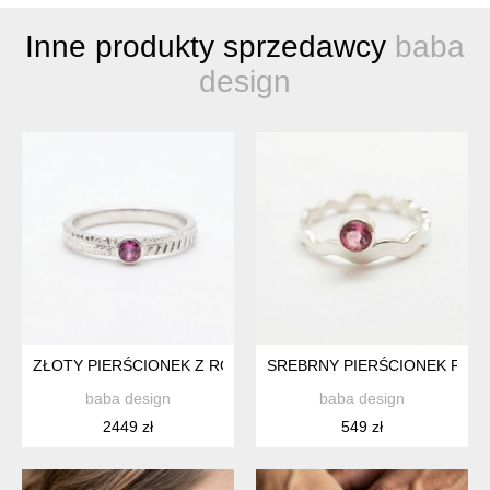
Inne produkty sprzedawcy
baba
design
ZŁOTY PIERŚCIONEK Z RÓŻOWYM TURMALINEM
SREBRNY PIERŚCIONEK FAL
baba design
baba design
2449 zł
549 zł