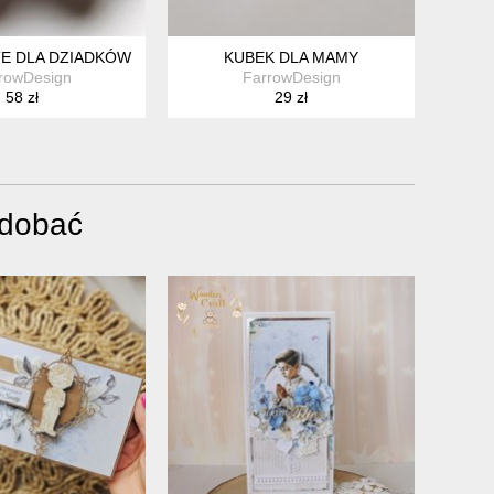
TE DLA DZIADKÓW
KUBEK DLA MAMY
rowDesign
FarrowDesign
58 zł
29 zł
odobać