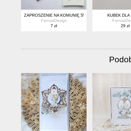
ZAPROSZENIE NA KOMUNIĘ ŚWIĘTĄ FD69
KUBEK DLA
FarrowDesign
FarrowDe
7 zł
29 zł
Podob