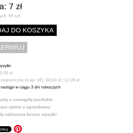
: 7 zł
ych:
99
szt.
ysyłki:
5,00 zł
zagraniczna (kraje UE): 60,00 zł / 12,00 zł
nastąpi w ciągu 3 dni roboczych
ytaj o szczegóły produktu
acz opinie o sprzedawcy
y naliczania kosztu wysyłki