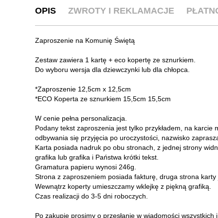
OPIS
ZWROTY I REKLAMACJE
PŁATN
Zaproszenie na Komunię Świętą
Zestaw zawiera 1 kartę + eco kopertę ze sznurkiem.
Do wyboru wersja dla dziewczynki lub dla chłopca.
*Zaproszenie 12,5cm x 12,5cm
*ECO Koperta ze sznurkiem 15,5cm 15,5cm
W cenie pełna personalizacja.
Podany tekst zaproszenia jest tylko przykładem, na karcie
odbywania się przyjęcia po uroczystości, nazwisko zaprasza
Karta posiada nadruk po obu stronach, z jednej strony widn
grafika lub grafika i Państwa krótki tekst.
Gramatura papieru wynosi 246g.
Strona z zaproszeniem posiada fakturę, druga strona karty 
Wewnątrz koperty umieszczamy wklejkę z piękną grafiką.
Czas realizacji do 3-5 dni roboczych.
Po zakupie prosimy o przesłanie w wiadomości wszystkich 