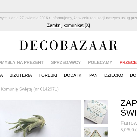
z dnia 27 kwietnia 2016 r. informujemy, że w celu realizacji naszych usług pr
Zamknij komunikat [X]
OMYSŁY NA PREZENT
SPRZEDAWCY
POLECAMY
PRZECE
IA
BIŻUTERIA
TOREBKI
DODATKI
PAN
DZIECKO
DO
 Komunię Świętą (nr 6142971)
ZAP
ŚWI
Farro
5,0/5,0 (