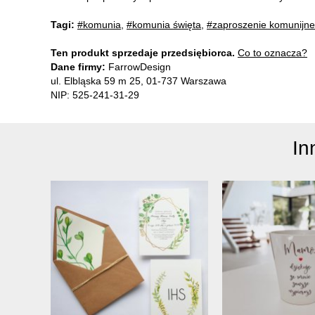
Tagi:
#komunia
,
#komunia święta
,
#zaproszenie komunijne
Ten produkt sprzedaje przedsiębiorca.
Co to oznacza?
Dane firmy:
FarrowDesign
ul. Elbląska 59 m 25, 01-737 Warszawa
NIP: 525-241-31-29
In