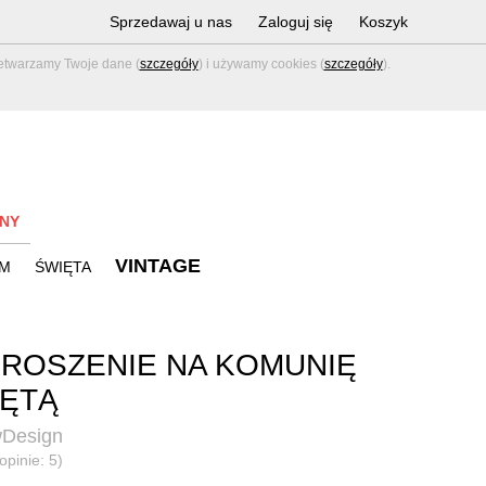
Sprzedawaj u nas
Zaloguj się
Koszyk
zetwarzamy Twoje dane (
szczegóły
) i używamy cookies (
szczegóły
).
NY
VINTAGE
M
ŚWIĘTA
ROSZENIE NA KOMUNIĘ
ĘTĄ
wDesign
opinie: 5)