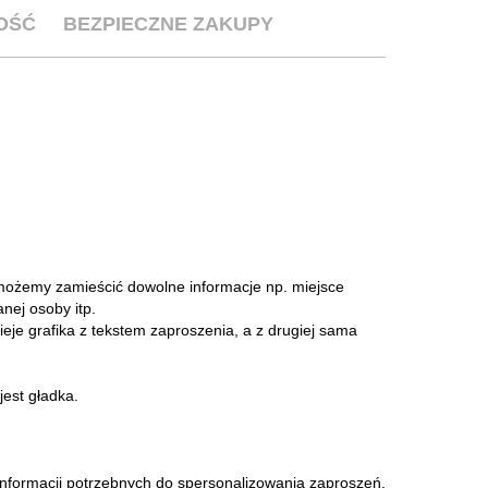
OŚĆ
BEZPIECZNE ZAKUPY
 możemy zamieścić dowolne informacje np. miejsce
nej osoby itp.
ieje grafika z tekstem zaproszenia, a z drugiej sama
jest gładka.
informacji potrzebnych do spersonalizowania zaproszeń.