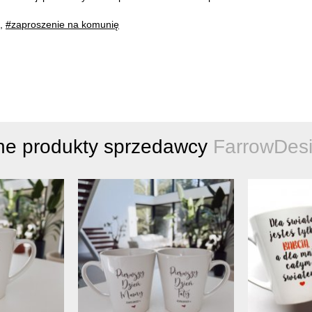
,
#zaproszenie na komunię
ne produkty sprzedawcy
FarrowDes