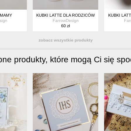
 MAMY
KUBKI LATTE DLA RODZICÓW
KUBKI LAT
sign
FarrowDesign
Far
60 zł
zobacz wszystkie produkty
ne produkty, które mogą Ci się sp