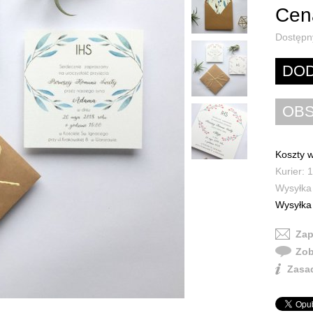
Cena
Dostępn
Koszty w
Kurier: 1
Wysyłka 
Wysyłka 
Zap
Zob
Zasad