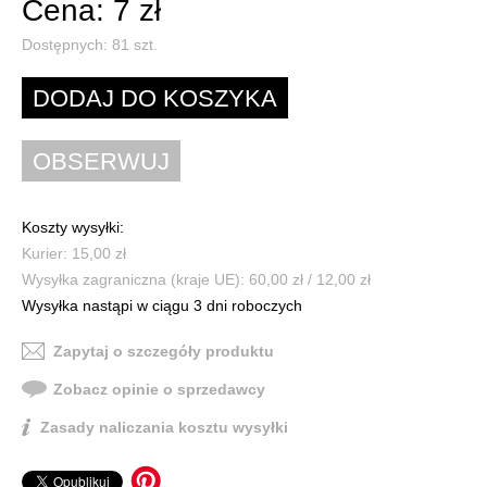
Cena: 7 zł
Dostępnych:
81
szt.
Koszty wysyłki:
Kurier: 15,00 zł
Wysyłka zagraniczna (kraje UE): 60,00 zł / 12,00 zł
Wysyłka nastąpi w ciągu 3 dni roboczych
Zapytaj o szczegóły produktu
Zobacz opinie o sprzedawcy
Zasady naliczania kosztu wysyłki