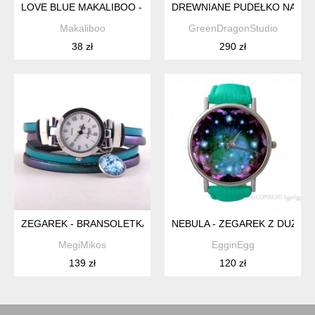
LOVE BLUE MAKALIBOO - BRANSOLETKA Z KORALIKÓW
DREWNIANE PUDEŁKO NA ZE
Makaliboo
GreenDragonStudio
38 zł
290 zł
ZEGAREK - BRANSOLETKA Z PASKIEM TURKUSOWO-MORSKI
NEBULA - ZEGAREK Z DUŻĄ 
MegiMikos
EgginEgg
139 zł
120 zł