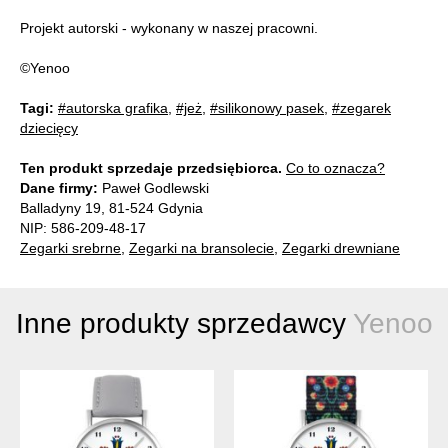
Projekt autorski - wykonany w naszej pracowni.
©Yenoo
Tagi:
#autorska grafika
,
#jeż
,
#silikonowy pasek
,
#zegarek
dziecięcy
Ten produkt sprzedaje przedsiębiorca.
Co to oznacza?
Dane firmy:
Paweł Godlewski
Balladyny 19, 81-524 Gdynia
NIP: 586-209-48-17
Zegarki srebrne
,
Zegarki na bransolecie
,
Zegarki drewniane
Inne produkty sprzedawcy
Yenoo