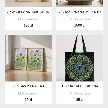
AKWARELA A4. DMUCHAWCE
OBRAZ 570X70CM. PRZENIKA
M.Domanska
M.Domanska
120 zł
1500 zł
ZESTAW 2 PRAC A3
TORBA EKOLOGICZNA
M.Domanska
M.Domanska
90 zł
85 zł