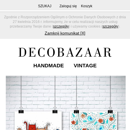
SZUKAJ
Zaloguj się
Koszyk
Zgodnie z Rozporządzeniem Ogólnym o Ochronie Danych Osobowych z dnia
27 kwietnia 2016 r. informujemy, że w celu realizacji naszych usług
przetwarzamy Twoje dane (
szczegóły
) i używamy cookies (
szczegóły
).
Zamknij komunikat [X]
HANDMADE
VINTAGE