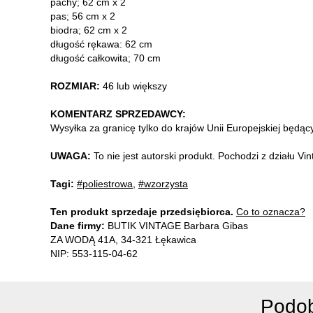
pachy; 62 cm x 2
pas; 56 cm x 2
biodra; 62 cm x 2
długość rękawa: 62 cm
długość całkowita; 70 cm
ROZMIAR:
46 lub większy
KOMENTARZ SPRZEDAWCY:
Wysyłka za granicę tylko do krajów Unii Europejskiej będą
UWAGA:
To nie jest autorski produkt. Pochodzi z działu V
Tagi:
#poliestrowa
,
#wzorzysta
Ten produkt sprzedaje przedsiębiorca.
Co to oznacza?
Dane firmy:
BUTIK VINTAGE Barbara Gibas
ZA WODĄ 41A, 34-321 Łękawica
NIP: 553-115-04-62
Podob