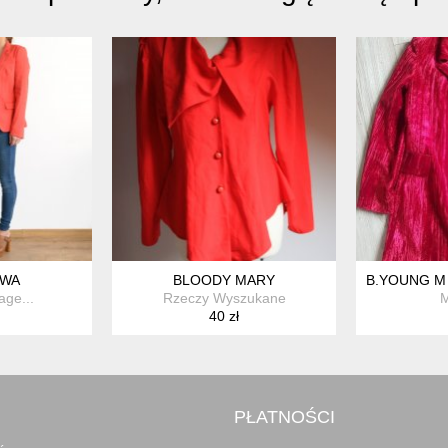
WA
BLOODY MARY
B.YOUNG M
age...
Rzeczy Wyszukane
M
40 zł
PŁATNOŚCI