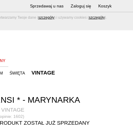
Sprzedawaj u nas
Zaloguj się
Koszyk
zetwarzamy Twoje dane (
szczegóły
) i używamy cookies (
szczegóły
).
NY
VINTAGE
M
ŚWIĘTA
NSI * - MARYNARKA
 VINTAGE
(opinie: 1602)
PRODUKT ZOSTAŁ JUŻ SPRZEDANY