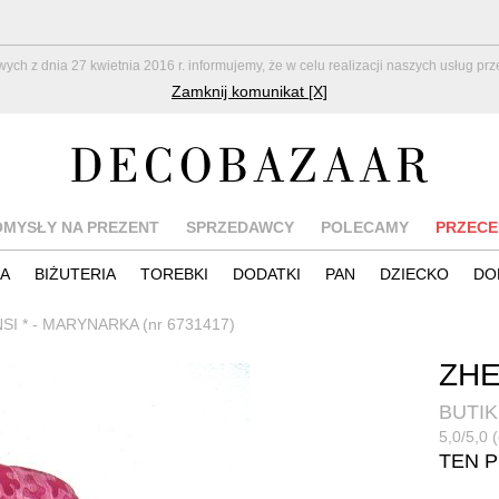
z dnia 27 kwietnia 2016 r. informujemy, że w celu realizacji naszych usług pr
Zamknij komunikat [X]
OMYSŁY NA PREZENT
SPRZEDAWCY
POLECAMY
PRZECE
IA
BIŻUTERIA
TOREBKI
DODATKI
PAN
DZIECKO
DO
SI * - MARYNARKA (nr 6731417)
ZHE
BUTIK
5,0/5,0 
TEN 