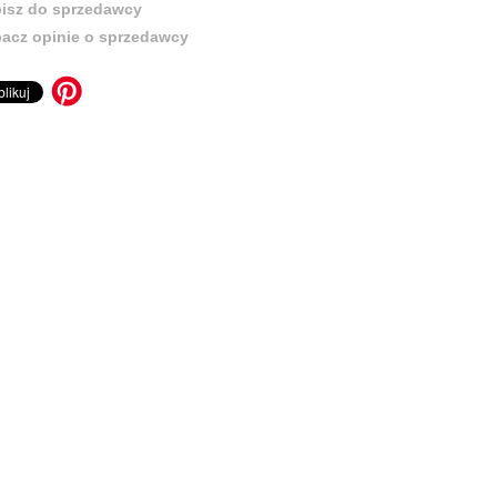
isz do sprzedawcy
acz opinie o sprzedawcy