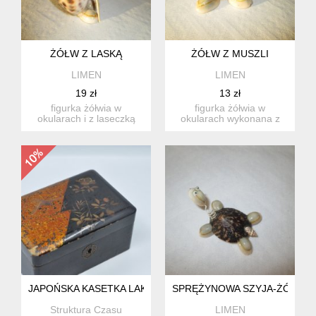
ŻÓŁW Z LASKĄ
ŻÓŁW Z MUSZLI
LIMEN
LIMEN
19 zł
13 zł
figurka żółwia w
figurka żółwia w
okularach i z laseczką
okularach wykonana z
wykonana z muszli
muszli naturalnych.
naturalnych...
wymiary: 9...
JAPOŃSKA KASETKA LAKA LATA 20. XX W. | SZKATUŁKA NA
SPRĘŻYNOWA SZYJA-ŻÓŁW N
Struktura Czasu
LIMEN