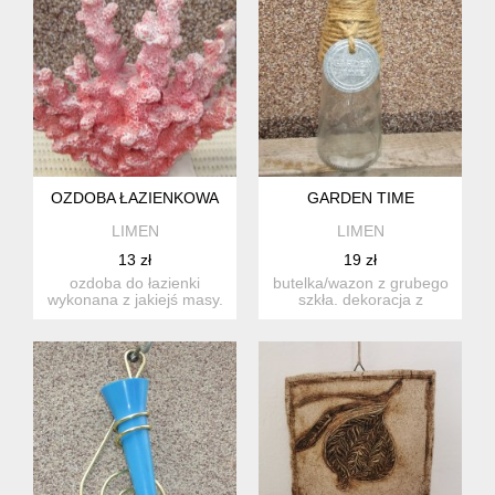
OZDOBA ŁAZIENKOWA
GARDEN TIME
LIMEN
LIMEN
13 zł
19 zł
ozdoba do łazienki
butelka/wazon z grubego
wykonana z jakiejś masy.
szkła. dekoracja z
podstawa z drewna.
sznurka + aluminiowa
wymia...
tabl...