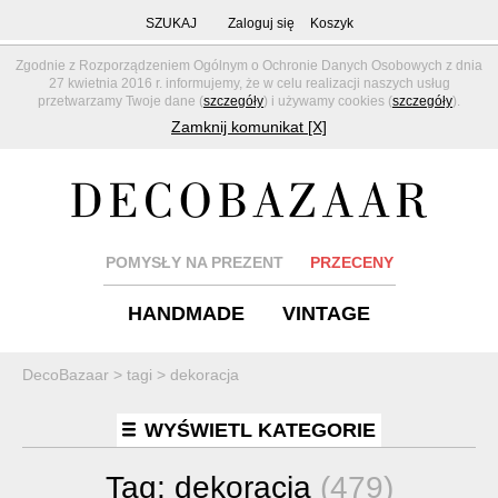
SZUKAJ
Zaloguj się
Koszyk
Zgodnie z Rozporządzeniem Ogólnym o Ochronie Danych Osobowych z dnia
27 kwietnia 2016 r. informujemy, że w celu realizacji naszych usług
przetwarzamy Twoje dane (
szczegóły
) i używamy cookies (
szczegóły
).
Zamknij komunikat [X]
POMYSŁY NA PREZENT
PRZECENY
HANDMADE
VINTAGE
DecoBazaar
>
tagi
>
dekoracja
WYŚWIETL KATEGORIE
Tag:
dekoracja
(479)