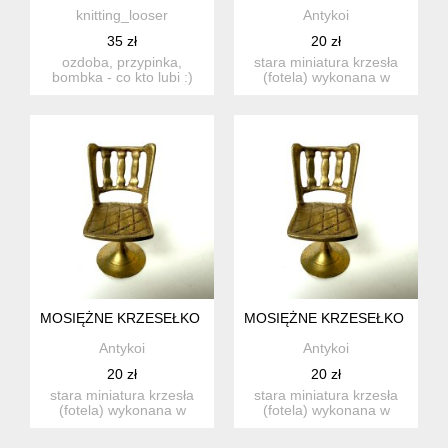
knitting_looser
Antykoi
35 zł
20 zł
ozdoba, przypinka,
stara miniatura krzesła
bombka - co kto lubi :)
(fotela) wykonana w
jest kolorach zielonej oli...
całości z litego
mosiądzu....
MOSIĘŻNE KRZESEŁKO KOLEKCJONERSKA MINIATURA FOTEL
MOSIĘŻNE KRZESEŁKO KOLEK
Antykoi
Antykoi
20 zł
20 zł
stara miniatura krzesła
stara miniatura krzesła
(fotela) wykonana w
(fotela) wykonana w
całości z litego
całości z litego
mosiądzu....
mosiądzu....