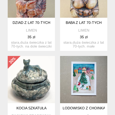
DZIAD Z LAT 70-TYCH
BABA Z LAT 70-TYCH
LIMEN
LIMEN
35 zł
35 zł
stara,duża świeczka z lat
stara,duża świeczka z lat
70-tych. na dole świeczki
70-tych. małe
jest jakby odcięt...
zagniecenia na głowie, po
za...
KOCIA SZKATUŁA
LODOWISKO Z CHOINKĄ