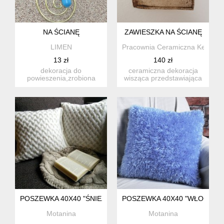
NA ŚCIANĘ
ZAWIESZKA NA ŚCIANĘ
LIMEN
Pracownia Ceramiczna Kesh M
13 zł
140 zł
dekoracja do
ceramiczna dekoracja
powieszenia,zrobiona
wisząca przedstawiająca
ręcznie. plastikowy
owoc granatu. praca
wazonik w metal...
ceram...
POSZEWKA 40X40 "ŚNIEŻYNKA" 1 SZT.
POSZEWKA 40X40 "WŁOCHACZ"
Motanina
Motanina