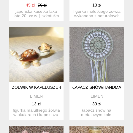
45 zł
50 zł
13 zł
japońska kasetka laka
figurka malutkiego żółwia
lata 20. xx w. | szkatułka
wykonana z naturalnych
na biżuterię urushi a...
muszelek. wymiary: ...
ŻÓŁWIK W KAPELUSZU-NA SZCĘŚCIE
ŁAPACZ SNÓW/HANDMADE
LIMEN
LIMEN
13 zł
39 zł
figurka malutkiego żółwia
łapacz snów na
w okularach i kapeluszu.
metalowym kole.
wykonany z muszli ...
wykonany ręcznie na
szydełku. średnic...