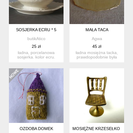
SOSJERKA ECRU * 5
MAŁA TACA
butikAtico
Agwa
25 zł
45 zł
ładna, porcelanowa
ładna mosiężna tacka,
sosjerka. kolor ecru.
prawdopodobnie była
przedmiot nie jest nowy.
posrebrzana bo widoczne
wido...
są r...
OZDOBA DOMEK
MOSIĘŻNE KRZESEŁKO KOLEK