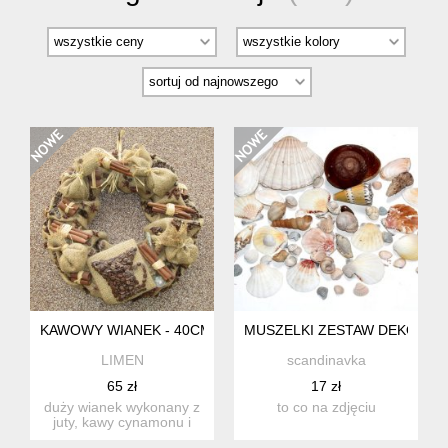
KAWOWY WIANEK - 40CM
MUSZELKI ZESTAW DEKORACJ
LIMEN
scandinavka
65 zł
17 zł
duży wianek wykonany z
to co na zdjęciu
juty, kawy cynamonu i
anyżu. rzecz vintage,pr...