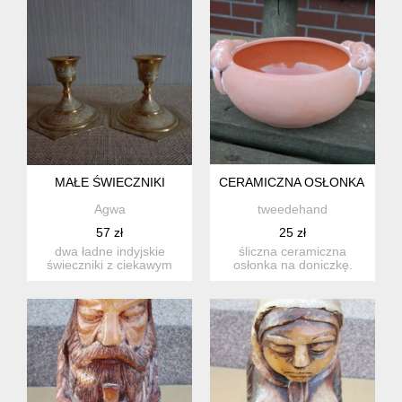
MAŁE ŚWIECZNIKI
CERAMICZNA OSŁONKA NA DON
Agwa
tweedehand
57 zł
25 zł
dwa ładne indyjskie
śliczna ceramiczna
świeczniki z ciekawym
osłonka na doniczkę.
wzorem, świeczniki nie są
wysokość 6,8 cm
id...
średnica p...