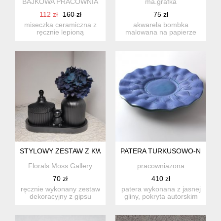
BAJKOWA PRACOWNIA
ma.grafka
112 zł
160 zł
75 zł
miseczka ceramiczna z
akwarela bombka
ręcznie lepioną
malowana na papierze
przykrywką. przykrywka
akwarelowymi o
zdobiona ...
gramaturze 250-300...
STYLOWY ZESTAW Z KWIATAMI
PATERA TURKUSOWO-NIEBIE
Florals Moss Gallery
pracowniazona
70 zł
410 zł
ręcznie wykonany zestaw
patera wykonana z jasnej
dekoracyjny z gipsu
gliny, pokryta autorskim
polimerowego, ozdobiony
szkliwem w kolorze t...
kw...