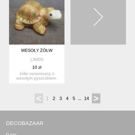
WESOŁY ŻÓŁW
LIMEN
10 zł
żółw ceramiczny z
wesołym pyszczkiem.
może na prezent-na
szczęście. ...
<
>
1
2
3
4
5
...
14
DECOBAZAAR
O nas