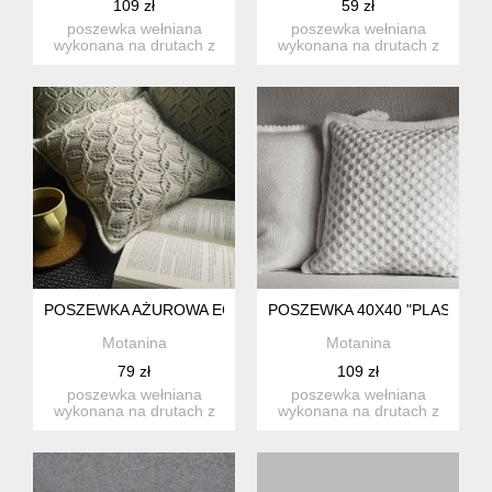
109 zł
59 zł
poszewka wełniana
poszewka wełniana
wykonana na drutach z
wykonana na drutach z
włóczki (100% akryl) na
włóczki 100% polyester
podusz...
na podu...
POSZEWKA AŻUROWA ECRU 40X40 1 SZT.
POSZEWKA 40X40 "PLASTRY M
Motanina
Motanina
79 zł
109 zł
poszewka wełniana
poszewka wełniana
wykonana na drutach z
wykonana na drutach z
włóczki (50% wełna, 50%
włóczki (100% akryl) na
akryl)...
podusz...