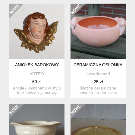
ANIOŁEK BAROKOWY
CERAMICZNA OSŁONKA NA DON
ARTEO
tweedehand
60 zł
25 zł
aniołek wykonany w stylu
śliczna ceramiczna
barokowym ,gipsowy
osłonka na doniczkę.
specjalnie impregnowany,
wysokość 6,8 cm
d...
średnica p...