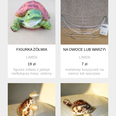
FIGURKA ŻÓŁWIA
NA OWOCE LUB WARZYWA
LIMEN
LIMEN
19 zł
7 zł
figurka żółwia z jakiejś
metalowy koszyczek na
nietłukącej masy. zielony
owoce lub warzywa.
tułów i skorupa w ...
owoce mają dostęp
powietrza ...