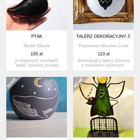
PTAK
TALERZ DEKORACYJNY Z NA
Studio Ellarte
Pracownia Wooden Love
150 zł
110 zł
w szklanych rzeźbach
dekoracyjny talerz ścienny
"ptaki" szukam prostej
z motywem roślinnym.
formy syntetyczn...
talerz pochodzi z drug...