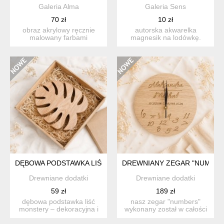
Galeria Alma
Galeria Sens
70 zł
10 zł
obraz akrylowy ręcznie
autorska akwarelka
malowany farbami
magnesik na lodówkę.
akrylowymi na plastrze
magnesiki są delikatne,
drewna+...
pełni...
DĘBOWA PODSTAWKA LIŚĆ MONSTERY – DEKORACYJNA I FU
DREWNIANY ZEGAR "NUMBER
Drewniane dodatki
Drewniane dodatki
59 zł
189 zł
dębowa podstawka liść
nasz zegar "numbers"
monstery – dekoracyjna i
wykonany został w całości
funkcjonalna, z natural...
z litego drew...