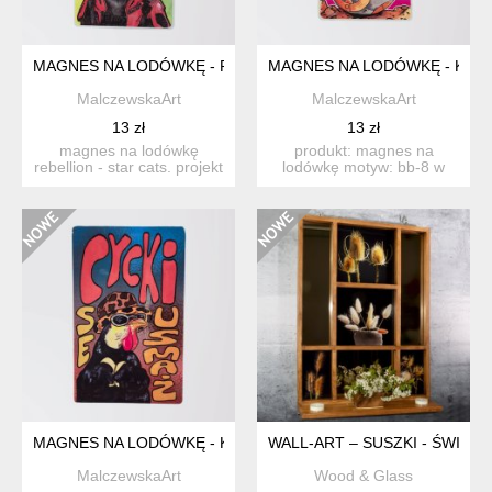
MAGNES NA LODÓWKĘ - REBELLION
MAGNES NA LODÓWKĘ - KOT 
MalczewskaArt
MalczewskaArt
13 zł
13 zł
magnes na lodówkę
produkt: magnes na
rebellion - star cats. projekt
lodówkę motyw: bb-8 w
to reprint ręcznie m...
kocim wydaniu autor grafi...
MAGNES NA LODÓWKĘ - KURA - CYCKI SE USMAŻ
WALL-ART – SUSZKI - ŚWIAT
MalczewskaArt
Wood & Glass