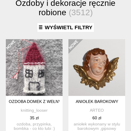
Ozdoby i dekoracje ręcznie
robione
(3512)
WYŚWIETL FILTRY
OZDOBA DOMEK Z WEŁNY
ANIOŁEK BAROKOWY
knitting_looser
ARTEO
35 zł
60 zł
ozdoba, przypinka,
aniołek wykonany w stylu
bombka - co kto lubi :)
barokowym ,gipsowy