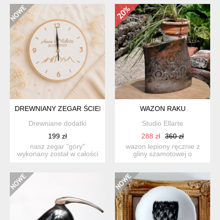
DREWNIANY ZEGAR ŚCIENNY NA PREZENT ŚLUBNY, NA ROC
WAZON RAKU
Drewniane dodatki
Studio Ellarte
199 zł
288 zł
360 zł
nasz zegar "góry"
wazon lepiony ręcznie z
wykonany został w całości
gliny szamotowej o
z litego drewna....
nieregularnym kształcie.
p...