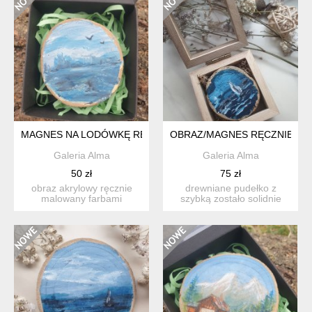
MAGNES NA LODÓWKĘ RĘCZNIE MALOWANY MEWY PREZENT
OBRAZ/MAGNES RĘCZNIE MA
Galeria Alma
Galeria Alma
50 zł
75 zł
obraz akrylowy ręcznie
drewniane pudełko z
malowany farbami
szybką zostało solidnie
akrylowymi na plastrze
wykonane i pięknie się
drewna+...
pre...