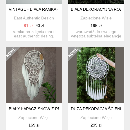
VINTAGE - BIAŁA RAMKA - STARE DREWNO
BIAŁA DEKORACYJNA ROZETA
East Authentic Design
Zaplecione Wizje
81 zł
90 zł
195 zł
ramka na zdjęciu marki
wprowadź do swojego
east authentic desing.
wnętrza subtelną elegancję
wykonana z deski
i harmonię dzięki wyjąt...
brzozow...
BIAŁY ŁAPACZ SNÓW Z PERŁOWYMI KORALIKAMI – RĘKODZ
DUŻA DEKORACJA ŚCIENNA B
Zaplecione Wizje
Zaplecione Wizje
169 zł
299 zł