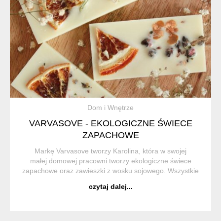
Dom i Wnętrze
VARVASOVE - EKOLOGICZNE ŚWIECE
ZAPACHOWE
Markę Varvasove tworzy Karolina, która w swojej
małej domowej pracowni tworzy ekologiczne świece
zapachowe oraz zawieszki z wosku sojowego. Wszystkie
jej produkty są w 100% handmade. Każdy produkt jest
czytaj dalej...
starannie sprawdzany i pakowany, tak aby...