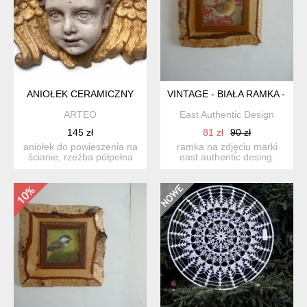
ANIOŁEK CERAMICZNY
VINTAGE - BIAŁA RAMKA - S
ARTEO
East Authentic Design
145 zł
81 zł
90 zł
aniołek do powieszenia na
ramka na zdjęciu marki
ścianie, rzeźba półpełna
east authentic desing.
wykonana ręcznie z ...
wykonana z deski
brzozow...