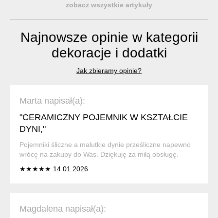
zobacz wszystkie artykuły
Najnowsze opinie w kategorii
dekoracje i dodatki
Jak zbieramy opinie?
Marta napisał(a):
"CERAMICZNY POJEMNIK W KSZTAŁCIE
DYNI,"
Pojemniki śliczne a malutkie dynie prześliczne napewno
wrócę na zakupy do Was. Dziękuję za miłą obsługę.
★★★★★ 14.01.2026
Magdalena napisał(a):