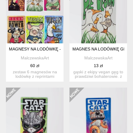
MAGNESY NA LODÓWKĘ - VEGAN ZWIERZAKI - ZESTAW 6SZT
MAGNES NA LODÓWKĘ GĘSI 
MalczewskaArt
MalczewskaArt
60 zł
13 zł
zestaw 6 magnesów na
gąski z ekipy vegan gęg to
lodówkę z reprintami
prawdziwi bohaterowie. z
ręcznie malowanych grafik.
taką ekipą na lodó...
...