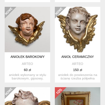
została wykonana ręcznie
specjalnie impregnowany,
n...
d...
ANIOŁEK BAROKOWY
ANIOŁ CERAMICZNY
ARTEO
ARTEO
60 zł
150 zł
aniołek wykonany w stylu
aniołek do powieszenia na
barokowym, gipsowy,
ścianę rzezba półpełna
specjalnie impregnowany,
wykonana z ceramiki- ...
...