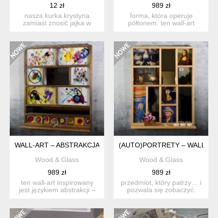
12 zł
989 zł
nasza kurka krystyna
forma, która operuje
zamiast znosić jajka w
półtonem. ten wall-art
ciszy, broni ich jak prawd...
inspirowany jest naturaln...
WALL-ART – ABSTRAKCJA - KANDINSKY
(AUTO)PORTRETY – WALL-AR
Wood & Glass
Wood & Glass
989 zł
989 zł
ten wall-art inspirowany
przedmiot, który patrzy… i
jest językiem abstrakcji –
pozwala się zobaczyć.
geometrią, kolorem...
seria (auto)portrety...