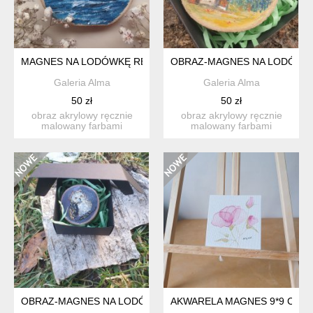
MAGNES NA LODÓWKĘ RĘCZNIE MALOWANY MEWY PREZENT
OBRAZ-MAGNES NA LODÓWKĘ
Galeria Alma
Galeria Alma
50 zł
50 zł
obraz akrylowy ręcznie
obraz akrylowy ręcznie
malowany farbami
malowany farbami
akrylowymi na plastrze
akrylowymi na plastrze
drewna+...
drewna+...
OBRAZ-MAGNES NA LODÓWKĘ RĘCZNIE MALOWANY NA DRE
AKWARELA MAGNES 9*9 CM