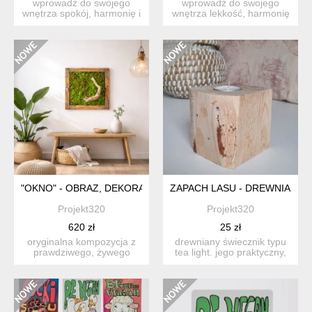
wprowadź do swojego
wprowadź do swojego
wnętrza spokój, harmonię i
wnętrza lekkość, harmonię
subtelną elegancję dzię...
i naturalne piękno dzięk...
"OKNO" - OBRAZ, DEKORACJA, DUŻY OBRAZ Z MCHU
ZAPACH LASU - DREWNIANY 
Projekt320
Projekt320
620 zł
25 zł
oryginalna kompozycja z
drewniany świecznik typu
prawdziwego, żywego
tea light. jego praktyczny,
mchu chrobotka w
ale i dekoracyjny...
drewniane...