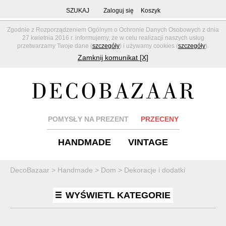
SZUKAJ
Zaloguj się
Koszyk
Zgodnie z Rozporządzeniem Ogólnym o Ochronie Danych Osobowych z dnia
27 kwietnia 2016 r. informujemy, że w celu realizacji naszych usług
przetwarzamy Twoje dane (
szczegóły
) i używamy cookies (
szczegóły
).
Zamknij komunikat [X]
POMYSŁY NA PREZENT
PRZECENY
HANDMADE
VINTAGE
DecoBazaar
>
Handmade
>
Dom
>
Dekoracje i dodatki
WYŚWIETL KATEGORIE