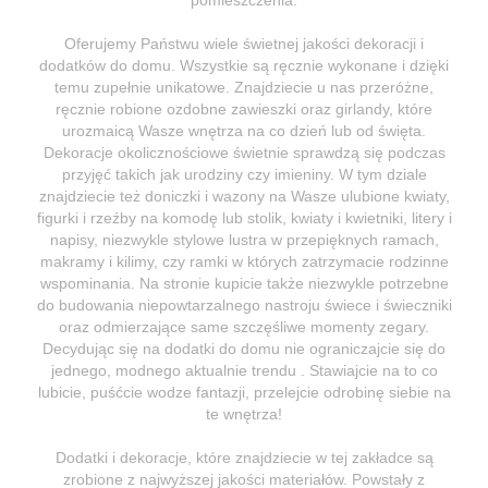
Oferujemy Państwu wiele świetnej jakości dekoracji i
dodatków do domu. Wszystkie są ręcznie wykonane i dzięki
temu zupełnie unikatowe. Znajdziecie u nas przeróżne,
ręcznie robione ozdobne zawieszki oraz girlandy, które
urozmaicą Wasze wnętrza na co dzień lub od święta.
Dekoracje okolicznościowe świetnie sprawdzą się podczas
przyjęć takich jak urodziny czy imieniny. W tym dziale
znajdziecie też doniczki i wazony na Wasze ulubione kwiaty,
figurki i rzeźby na komodę lub stolik, kwiaty i kwietniki, litery i
napisy, niezwykle stylowe lustra w przepięknych ramach,
makramy i kilimy, czy ramki w których zatrzymacie rodzinne
wspominania. Na stronie kupicie także niezwykle potrzebne
do budowania niepowtarzalnego nastroju świece i świeczniki
oraz odmierzające same szczęśliwe momenty zegary.
Decydując się na dodatki do domu nie ograniczajcie się do
jednego, modnego aktualnie trendu . Stawiajcie na to co
lubicie, puśćcie wodze fantazji, przelejcie odrobinę siebie na
te wnętrza!
Dodatki i dekoracje, które znajdziecie w tej zakładce są
zrobione z najwyższej jakości materiałów. Powstały z