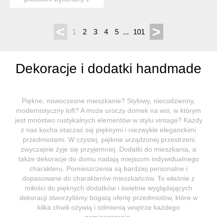
wysokiej jakości szkła ...
<
>
1
2
3
4
5
...
101
Dekoracje i dodatki handmade
Piękne, nowoczesne mieszkanie? Stylowy, niecodzienny,
modernistyczny loft? A może uroczy domek na wsi, w którym
jest mnóstwo rustykalnych elementów w stylu vintage? Każdy
z nas kocha otaczać się pięknymi i niezwykle eleganckimi
przedmiotami. W czystej, pięknie urządzonej przestrzeni
zwyczajnie żyje się przyjemniej. Dodatki do mieszkania, a
także dekoracje do domu nadają miejscom indywidualnego
charakteru. Pomieszczenia są bardziej personalne i
dopasowane do charakterów mieszkańców. To właśnie z
miłości do pięknych dodatków i świetnie wyglądających
dekoracji stworzyliśmy bogatą ofertę przedmiotów, które w
kilka chwili ożywią i odmienią wnętrze każdego
pomieszczenia.