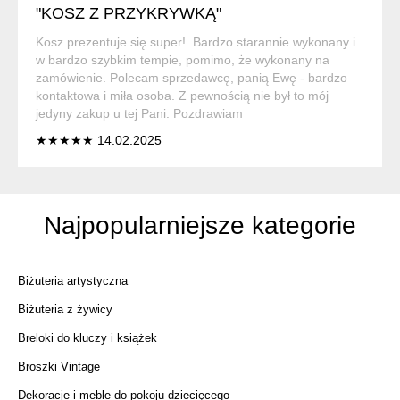
"KOSZ Z PRZYKRYWKĄ"
Kosz prezentuje się super!. Bardzo starannie wykonany i
w bardzo szybkim tempie, pomimo, że wykonany na
zamówienie. Polecam sprzedawcę, panią Ewę - bardzo
kontaktowa i miła osoba. Z pewnością nie był to mój
jedyny zakup u tej Pani. Pozdrawiam
★★★★★ 14.02.2025
Najpopularniejsze kategorie
Biżuteria artystyczna
Biżuteria z żywicy
Breloki do kluczy i książek
Broszki Vintage
Dekoracje i meble do pokoju dziecięcego