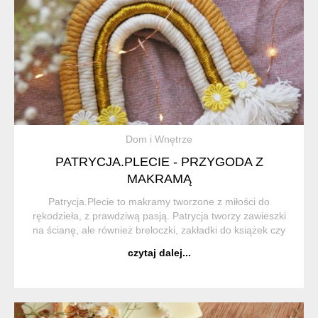
Dom i Wnętrze
PATRYCJA.PLECIE - PRZYGODA Z
MAKRAMĄ
Patrycja.Plecie to makramy tworzone z miłości do
rękodzieła, z prawdziwą pasją. Patrycja tworzy zawieszki
na ścianę, ale również breloczki, zakładki do książek czy
wianki na głowę. Każdy produkt jest starannie
czytaj dalej...
dopracowany i wykończony z należytą czuł...