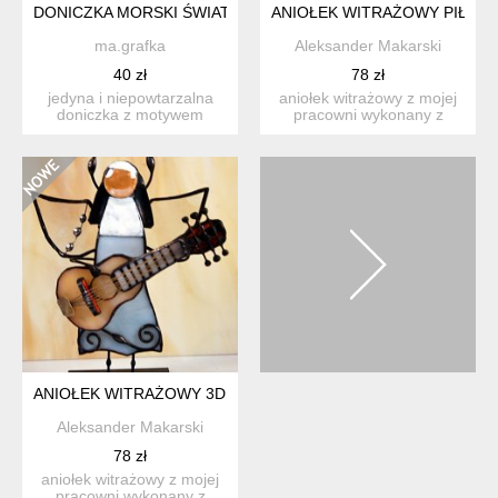
DONICZKA MORSKI ŚWIAT
ANIOŁEK WITRAŻOWY PIŁKA
ma.grafka
Aleksander Makarski
40 zł
78 zł
jedyna i niepowtarzalna
aniołek witrażowy z mojej
doniczka z motywem
pracowni wykonany z
morskich stworzeń, oczu,
wysokiej jakości szkła ...
pr...
ANIOŁEK WITRAŻOWY 3D ZAKONNICA Z GITARĄ
Aleksander Makarski
78 zł
aniołek witrażowy z mojej
pracowni wykonany z