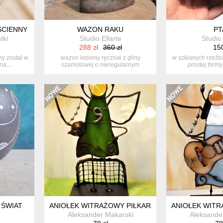
CIENNY NA PREZENT ŚLUBNY, NA ROCZNICĘ, DLA NOWOŻEŃCÓW
WAZON RAKU
PT
tki
Studio Ellarte
Studio 
288 zł
360 zł
150
y został w
wazon lepiony ręcznie z gliny
w szklanych rzeźb
a....
szamotowej o nieregularnym
prostej formy
kształcie. p...
 ŚWIAT
ANIOŁEK WITRAŻOWY PIŁKARZ
ANIOŁEK WITR
Aleksander Makarski
Aleksande