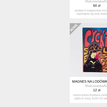
MalczewskaAr
60 zł
zestaw 6 magnesów na l
reprintami ręcznie ma
grafik. ...
MAGNES NA LODÓWKĘ
MalczewskaAr
12 zł
nasza kurka krystyna zami
jajka w ciszy, broni ich ja