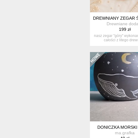
DREWNIANY ZEGAR Ś
Drewniane doda
199 zł
nasz zegar "góry" wykonan
całości z litego drewn
DONICZKA MORSKI
ma.grafka