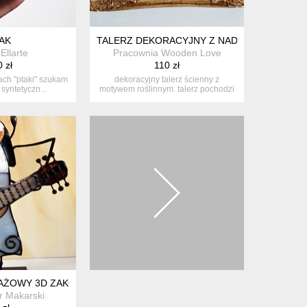
, PERSONALIZOWANY Z MOTYWEM GÓR, PIĘKNA PAMIĄTKA I PR
AK
TALERZ DEKORACYJNY Z NADRUKIEM
Ellarte
Pracownia Wooden Love
 zł
110 zł
ach "ptaki" szukam
dekoracyjny talerz ścienny z
 syntetyczn...
motywem roślinnym. talerz pochodzi
z drug...
AŻOWY 3D ZAKONNICA Z GITARĄ
r Makarski