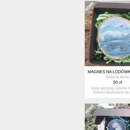
MAGNES NA LODÓWK
Galeria Alma
50 zł
obraz akrylowy ręcznie
farbami akrylowymi na 
drewna+...