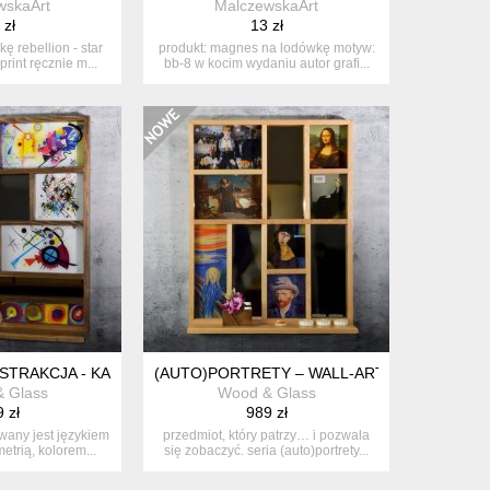
wskaArt
MalczewskaArt
 zł
13 zł
 rebellion - star
produkt: magnes na lodówkę motyw:
eprint ręcznie m...
bb-8 w kocim wydaniu autor grafi...
BSTRAKCJA - KANDINSKY
(AUTO)PORTRETY – WALL-ART Z DREWNA I 
 Glass
Wood & Glass
 zł
989 zł
owany jest językiem
przedmiot, który patrzy… i pozwala
etrią, kolorem...
się zobaczyć. seria (auto)portrety...