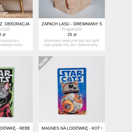
 BIAŁA, RĘCZNIE WYKONANA
AZ, DEKORACJA, DUŻY OBRAZ Z MCHU
ZAPACH LASU - DREWNIANY ŚWIECZNIK
kt320
Projekt320
 zł
25 zł
kompozycja z
drewniany świecznik typu tea light.
 żywego mchu
jego praktyczny, ale i dekoracyjny...
drewniane...
Ś ŚWINKA
DÓWKĘ - REBELLION
MAGNES NA LODÓWKĘ - KOT BB-8 - STAR W