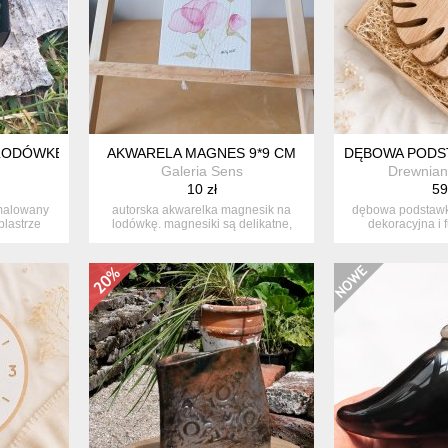
LODÓWKĘ RĘCZNIE MALOWANY NA DREWNIE SOWA+ PUDEŁKO
AKWARELA MAGNES 9*9 CM
DĘBOWA PODST
Galeria Sens
Drewnian
10 zł
59
 malowany
autorska akwarelka magnesik na
dębowa podstawka
plastrze
lodówkę. magnesiki są delikatne,
dekoracyjna i 
pełni...
natur