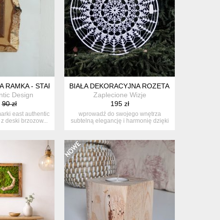
ŁA RAMKA - STARE DREWNO
BIAŁA DEKORACYJNA ROZETA BOHO – RĘCZ
ntic Design
Zaplecione Wizje
90 zł
195 zł
arki east authentic
wprowadź do swojego wnętrza
z deski brzozow...
subtelną elegancję i harmonię dzięki
wyjąt...