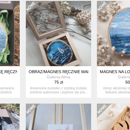
Ę RĘCZNIE MALOWANY MEWY PREZENT MORZE + PUDEŁKO
OBRAZ/MAGNES RĘCZNIE MALOWANY MORZE + D
MAGNES NA L
Galeria Alma
Galeri
75 zł
50
 malowany
drewniane pudełko z szybką zostało
obraz akrylowy 
plastrze
solidnie wykonane i pięknie się pre...
farbami akrylow
drewn