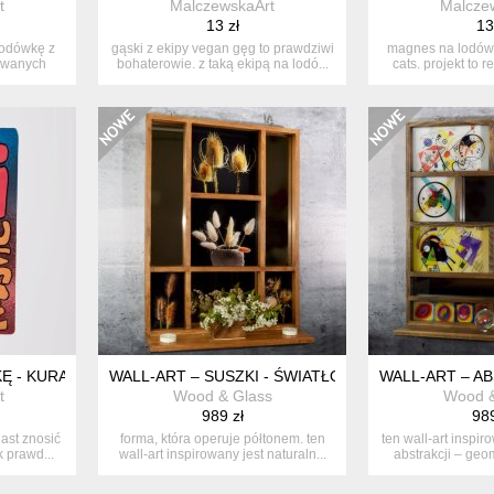
t
MalczewskaArt
Malcze
13 zł
13
odówkę z
gąski z ekipy vegan gęg to prawdziwi
magnes na lodówkę
lowanych
bohaterowie. z taką ekipą na lodó...
cats. projekt to r
 - KURA - CYCKI SE USMAŻ
WALL-ART – SUSZKI - ŚWIATŁO, PÓŁMROK, CISZA
WALL-ART – A
t
Wood & Glass
Wood &
989 zł
989
ast znosić
forma, która operuje półtonem. ten
ten wall-art inspir
k prawd...
wall-art inspirowany jest naturaln...
abstrakcji – geom