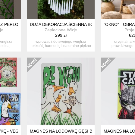
 Z PERŁOWYMI KORALIKAMI – RĘKODZIEŁO BOHO
DUŻA DEKORACJA ŚCIENNA BOHO Z CHWOSTAMI –
"OKNO" - OBR
je
Zaplecione Wizje
Proje
299 zł
620
wnętrza
wprowadź do swojego wnętrza
oryginalna 
btelną
lekkość, harmonię i naturalne piękno
prawdziwego,
.
dzięk...
chrobotka w 
Ę - VEGAN ZWIERZAKI - ZESTAW 6SZT - KROWA KURA OWCA GĘ
MAGNES NA LODÓWKĘ GĘSI BE VEGAN
MAGNES NA LO