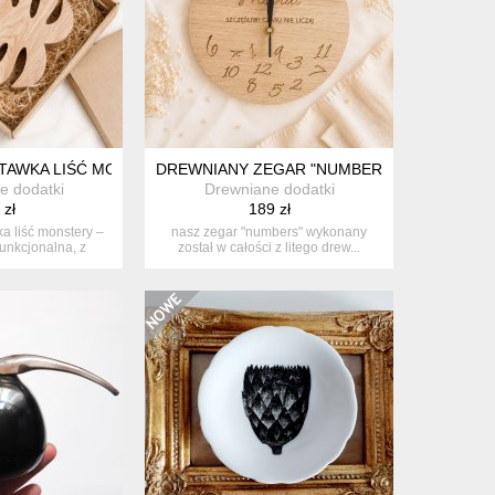
AWKA LIŚĆ MONSTERY – DEKORACYJNA I FUNKCJONALNA, Z N
DREWNIANY ZEGAR "NUMBERS" PERSONALIZ
e dodatki
Drewniane dodatki
 zł
189 zł
 liść monstery –
nasz zegar "numbers" wykonany
funkcjonalna, z
został w całości z litego drew...
al...