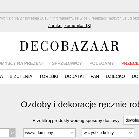
z dnia 27 kwietnia 2016 r. informujemy, że w celu realizacji naszych usług pr
Zamknij komunikat [X]
OMYSŁY NA PREZENT
SPRZEDAWCY
POLECAMY
PRZECE
IA
BIŻUTERIA
TOREBKI
DODATKI
PAN
DZIECKO
DO
Ozdoby i dekoracje ręcznie r
Przefiltruj produkty według sposoby dostawy: