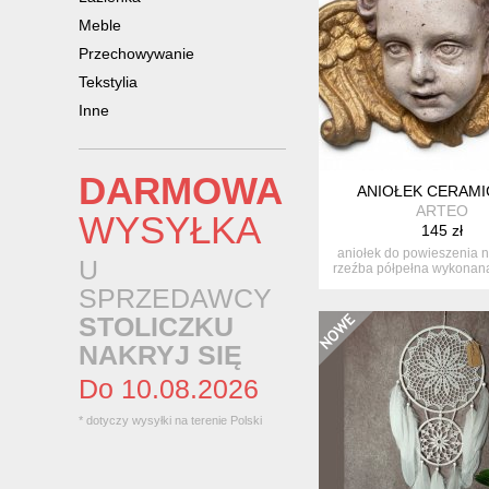
Meble
Przechowywanie
Tekstylia
Inne
DARMOWA
ANIOŁEK CERAMI
ARTEO
WYSYŁKA
145 zł
aniołek do powieszenia n
U
rzeźba półpełna wykonana
...
SPRZEDAWCY
STOLICZKU
NAKRYJ SIĘ
Do 10.08.2026
* dotyczy wysyłki na terenie Polski