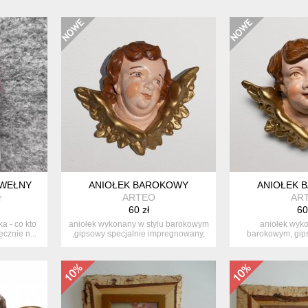
 WEŁNY
ANIOŁEK BAROKOWY
ANIOŁEK 
r
ARTEO
AR
60 zł
60
a - co kto
aniołek wykonany w stylu barokowym
aniołek wyko
ęcznie n...
,gipsowy specjalnie impregnowany,
barokowym, gips
d...
impregno