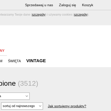
Sprzedawaj u nas
Zaloguj się
Koszyk
zetwarzamy Twoje dane (
szczegóły
) i używamy cookies (
szczegóły
).
NY
VINTAGE
M
ŚWIĘTA
obione
(3512)
Jak sortujemy produkty?