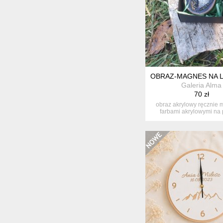
OBRAZ-MAGNES NA 
Galeria Alma
70 zł
obraz akrylowy ręcznie
farbami akrylowymi na 
drewna+...