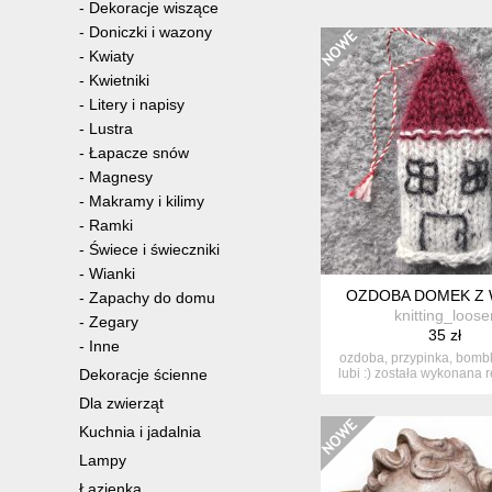
-
Dekoracje wiszące
-
Doniczki i wazony
-
Kwiaty
-
Kwietniki
-
Litery i napisy
-
Lustra
-
Łapacze snów
-
Magnesy
-
Makramy i kilimy
-
Ramki
-
Świece i świeczniki
-
Wianki
OZDOBA DOMEK Z
-
Zapachy do domu
knitting_loose
-
Zegary
35 zł
-
Inne
ozdoba, przypinka, bombk
Dekoracje ścienne
lubi :) została wykonana r
Dla zwierząt
Kuchnia i jadalnia
Lampy
Łazienka