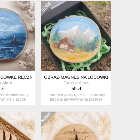
REWNIANE PUDEŁKO
ODÓWKĘ RĘCZNIE MALOWANY MEWY PREZENT MORZE + PUDEŁK
OBRAZ-MAGNES NA LODÓWKĘ RĘCZNIE MA
a Alma
Galeria Alma
 zł
50 zł
ręcznie malowany
obraz akrylowy ręcznie malowany
ymi na plastrze
farbami akrylowymi na plastrze
a+...
drewna+...