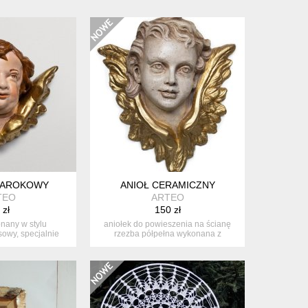
BAROKOWY
ANIOŁ CERAMICZNY
TEO
ARTEO
 zł
150 zł
nany w stylu
aniołek do powieszenia na ścianę
owy, specjalnie
rzezba półpełna wykonana z
wany, ...
ceramiki- ...