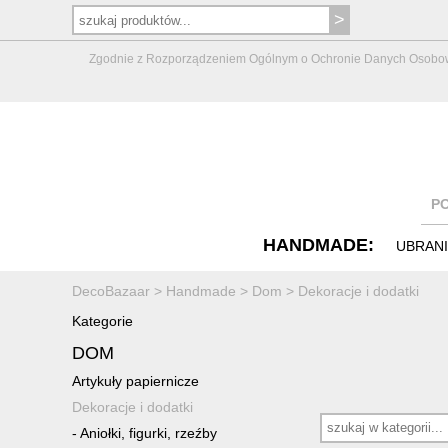
Zgodnie z Rozporządzeniem Ogólnym o Ochronie Danych Osobowych 
P
HANDMADE:
UBRAN
DecoBazaar
>
Handmade
>
Dom
>
Dekoracje i dodatki
Kategorie
DOM
Artykuły papiernicze
Dekoracje i dodatki
-
Aniołki, figurki, rzeźby