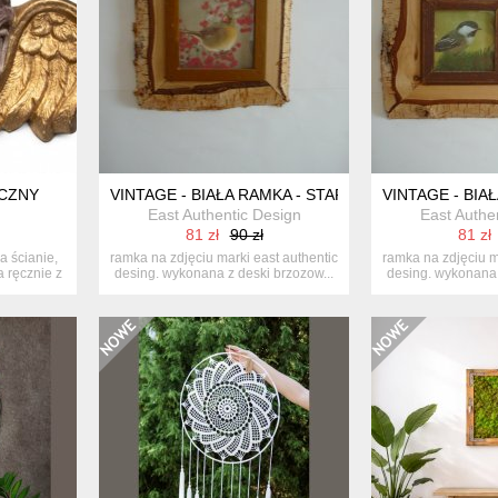
CZNY
VINTAGE - BIAŁA RAMKA - STARE DREWNO
VINTAGE - BIA
East Authentic Design
East Authe
81 zł
90 zł
81 zł
a ścianie,
ramka na zdjęciu marki east authentic
ramka na zdjęciu m
 ręcznie z
desing. wykonana z deski brzozow...
desing. wykonana 