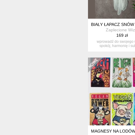
BIAŁY ŁAPACZ SNÓW
Zaplecione Wiz
169 zł
wprowadź do swojego 
spokój, harmonię i su
elegancję dzię..
MAGNESY NA LODÓWK