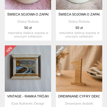
ŚWIECA SOJOWA O ZAPACHU ŚWIĄT, ŚWIECZKA SOJOWA 100
ŚWIECA SOJOWA O ZAPACHU
Dobra Robota
Dobra Robota
50 zł
50 zł
naturalna świeca sojowa w
naturalna świeca sojowa w
uroczym szklanym
uroczym szklanym
naczyniu. świeca sojowa ...
naczyniu. świeca sojowa ...
VINTAGE - RAMKA TRÓJKOLOROWA
DREWNIANE CYFRY DEKORACY
East Authentic Design
Drewniane dodatki