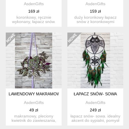
AsdenGifts
AsdenGifts
169 zł
159 zł
koronkowy, ręcznie
duży koronkowy łapacz
wykonany, łapacz snów.
snów z koronkowymi
pomysł na prezent dla
wstążkami. można go
dziewc...
zawiesić ...
LAWENDOWY MAKRAMOWY KWIETNIK
ŁAPACZ SNÓW- SOWA
AsdenGifts
AsdenGifts
49 zł
249 zł
makramowy, pleciony
łapacz snów- sowa. idealny
kwietnik do zawieszania,
akcent do sypialni, pomysł
który doda uroku każdemu
na prezent na wy...
...