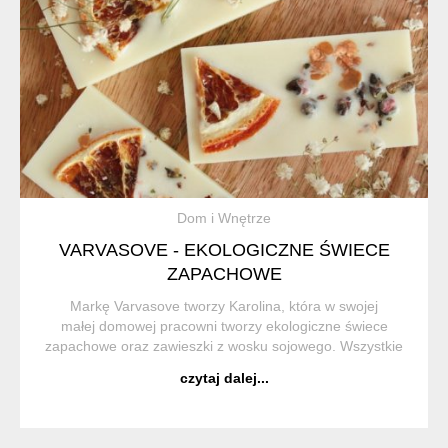
Dom i Wnętrze
VARVASOVE - EKOLOGICZNE ŚWIECE
ZAPACHOWE
Markę Varvasove tworzy Karolina, która w swojej
małej domowej pracowni tworzy ekologiczne świece
zapachowe oraz zawieszki z wosku sojowego. Wszystkie
jej produkty są w 100% handmade. Każdy produkt jest
czytaj dalej...
starannie sprawdzany i pakowany, tak aby...