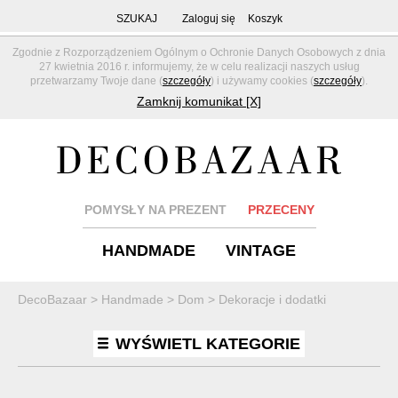
SZUKAJ
Zaloguj się
Koszyk
Zgodnie z Rozporządzeniem Ogólnym o Ochronie Danych Osobowych z dnia
27 kwietnia 2016 r. informujemy, że w celu realizacji naszych usług
przetwarzamy Twoje dane (
szczegóły
) i używamy cookies (
szczegóły
).
Zamknij komunikat [X]
POMYSŁY NA PREZENT
PRZECENY
HANDMADE
VINTAGE
DecoBazaar
>
Handmade
>
Dom
>
Dekoracje i dodatki
WYŚWIETL KATEGORIE