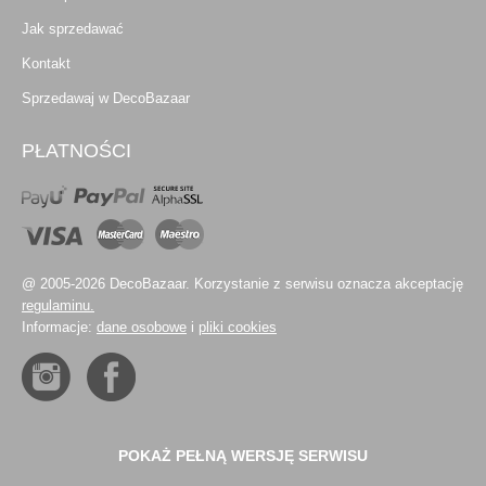
Jak sprzedawać
Kontakt
Sprzedawaj w DecoBazaar
PŁATNOŚCI
@ 2005-2026 DecoBazaar. Korzystanie z serwisu oznacza akceptację
regulaminu.
Informacje:
dane osobowe
i
pliki cookies
POKAŻ PEŁNĄ WERSJĘ SERWISU