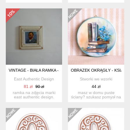
mieszanej - przyklejane ...
wykonana z drewna
pozysk...
VINTAGE - BIAŁA RAMKA - STARE DREWNO
OBRAZEK OKRĄGŁY - KSIĄŻK
East Authentic Design
Stworki we wzorki
81 zł
90 zł
44 zł
ramka na zdjęcia marki
masz w domu puste
east authentic design.
ściany? szukasz pomysł na
wykonana z drewna
ich udekorowanie? a może
pozysk...
...