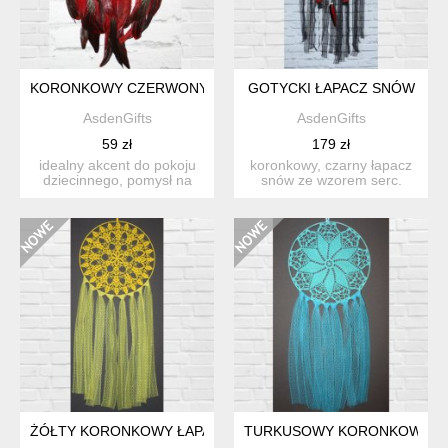
KORONKOWY CZERWONY ŁAPACZ SNÓW
GOTYCKI ŁAPACZ SNÓW
AsdenGifts
AsdenGifts
59 zł
179 zł
idealny akcent do pokoju
koronkowy, czarny łapacz
dziecinnego, pomysł na
snów ze wzorem serc.
prezent dla świeżo upi...
można go zawiesić na ści...
ŻÓŁTY KORONKOWY ŁAPACZ SNÓW
TURKUSOWY KORONKOWY Ł