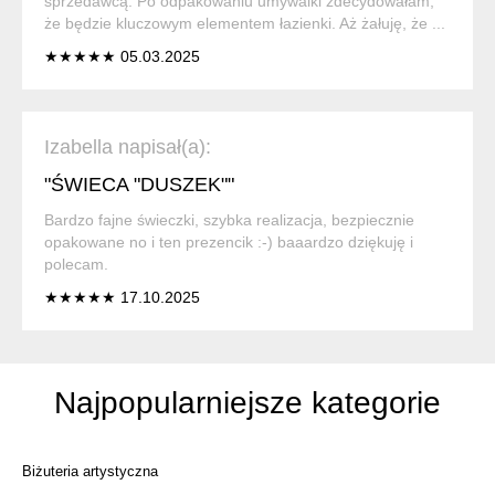
sprzedawcą. Po odpakowaniu umywalki zdecydowałam,
że będzie kluczowym elementem łazienki. Aż żałuję, że ...
★★★★★ 05.03.2025
Izabella napisał(a):
"ŚWIECA "DUSZEK""
Bardzo fajne świeczki, szybka realizacja, bezpiecznie
opakowane no i ten prezencik :-) baaardzo dziękuję i
polecam.
★★★★★ 17.10.2025
Najpopularniejsze kategorie
Biżuteria artystyczna