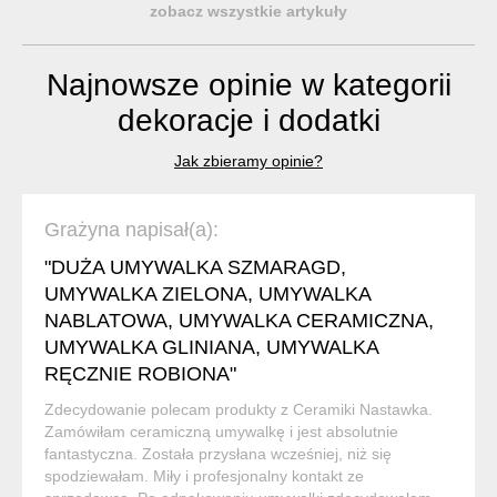
zobacz wszystkie artykuły
Najnowsze opinie w kategorii
dekoracje i dodatki
Jak zbieramy opinie?
Grażyna napisał(a):
"DUŻA UMYWALKA SZMARAGD,
UMYWALKA ZIELONA, UMYWALKA
NABLATOWA, UMYWALKA CERAMICZNA,
UMYWALKA GLINIANA, UMYWALKA
RĘCZNIE ROBIONA"
Zdecydowanie polecam produkty z Ceramiki Nastawka.
Zamówiłam ceramiczną umywalkę i jest absolutnie
fantastyczna. Została przysłana wcześniej, niż się
spodziewałam. Miły i profesjonalny kontakt ze