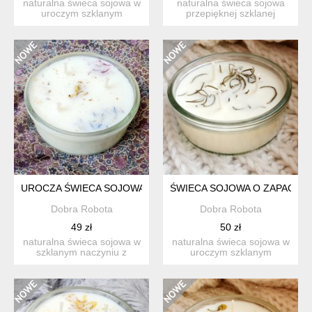
naturalna świeca sojowa w
naturalna świeca sojowa
uroczym szklanym
przepięknej szklanej
naczyniu. świeczka
cukiernicy z przykrywką. ...
wykon...
UROCZA ŚWIECA SOJOWA O ZAPACHU ZIELONEJ CYTRYNY, 
ŚWIECA SOJOWA O ZAPACHU 
Dobra Robota
Dobra Robota
49 zł
50 zł
naturalna świeca sojowa w
naturalna świeca sojowa w
szklanym naczyniu z
uroczym szklanym
uroczą, romantyczną
naczyniu. świeca sojowa ...
deko...