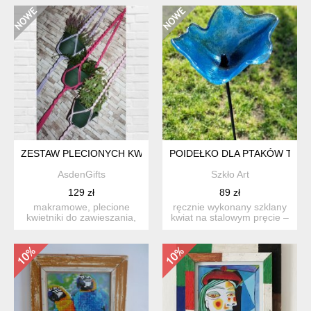
ZESTAW PLECIONYCH KWIETNIKÓW
POIDEŁKO DLA PTAKÓW TYCZK
AsdenGifts
Szkło Art
129 zł
89 zł
makramowe, plecione
ręcznie wykonany szklany
kwietniki do zawieszania,
kwiat na stalowym pręcie –
dodadzą uroku każdemu
dekoracja ogrodowa...
wn...