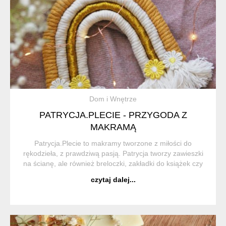
Dom i Wnętrze
PATRYCJA.PLECIE - PRZYGODA Z
MAKRAMĄ
Patrycja.Plecie to makramy tworzone z miłości do
rękodzieła, z prawdziwą pasją. Patrycja tworzy zawieszki
na ścianę, ale również breloczki, zakładki do książek czy
wianki na głowę. Każdy produkt jest starannie
czytaj dalej...
dopracowany i wykończony z należytą czuł...