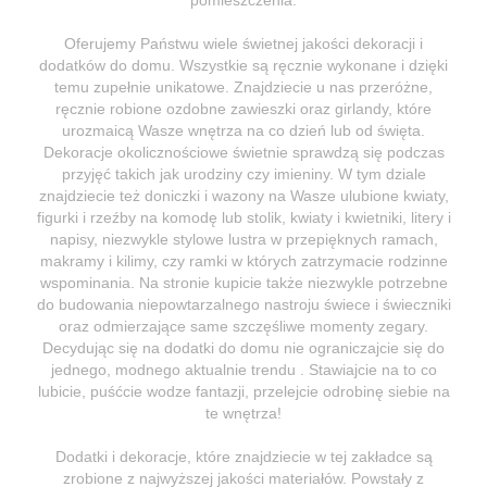
Oferujemy Państwu wiele świetnej jakości dekoracji i
dodatków do domu. Wszystkie są ręcznie wykonane i dzięki
temu zupełnie unikatowe. Znajdziecie u nas przeróżne,
ręcznie robione ozdobne zawieszki oraz girlandy, które
urozmaicą Wasze wnętrza na co dzień lub od święta.
Dekoracje okolicznościowe świetnie sprawdzą się podczas
przyjęć takich jak urodziny czy imieniny. W tym dziale
znajdziecie też doniczki i wazony na Wasze ulubione kwiaty,
figurki i rzeźby na komodę lub stolik, kwiaty i kwietniki, litery i
napisy, niezwykle stylowe lustra w przepięknych ramach,
makramy i kilimy, czy ramki w których zatrzymacie rodzinne
wspominania. Na stronie kupicie także niezwykle potrzebne
do budowania niepowtarzalnego nastroju świece i świeczniki
oraz odmierzające same szczęśliwe momenty zegary.
Decydując się na dodatki do domu nie ograniczajcie się do
jednego, modnego aktualnie trendu . Stawiajcie na to co
lubicie, puśćcie wodze fantazji, przelejcie odrobinę siebie na
te wnętrza!
Dodatki i dekoracje, które znajdziecie w tej zakładce są
zrobione z najwyższej jakości materiałów. Powstały z