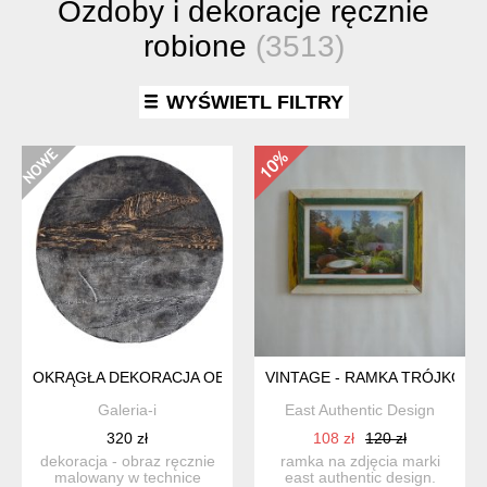
Ozdoby i dekoracje ręcznie
robione
(3513)
WYŚWIETL FILTRY
OKRĄGŁA DEKORACJA OBRAZ ABSTRAKCYJNY RĘCZNIE MALO
VINTAGE - RAMKA TRÓJKOL
Galeria-i
East Authentic Design
320 zł
108 zł
120 zł
dekoracja - obraz ręcznie
ramka na zdjęcia marki
malowany w technice
east authentic design.