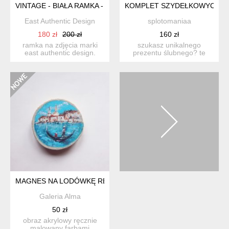
VINTAGE - BIAŁA RAMKA - STARE DREWNO
KOMPLET SZYDEŁKOWYCH L
East Authentic Design
splotomaniaa
180 zł
200 zł
160 zł
ramka na zdjęcia marki
szukasz unikalnego
east authentic design.
prezentu ślubnego? te
wykonana z drewna
ręcznie wykonane,
pozysk...
szydełkowe...
MAGNES NA LODÓWKĘ RĘCZNIE MALOWANY NA DREWNIE W
Galeria Alma
50 zł
obraz akrylowy ręcznie
malowany farbami