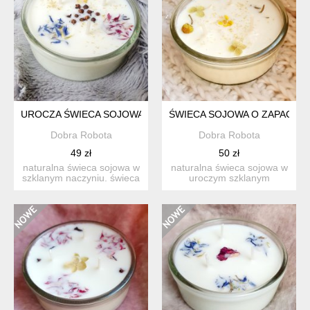
UROCZA ŚWIECA SOJOWA O ZAPACHU SŁODKIEJ POMARAŃCZ
ŚWIECA SOJOWA O ZAPACHU 
Dobra Robota
Dobra Robota
49 zł
50 zł
naturalna świeca sojowa w
naturalna świeca sojowa w
szklanym naczyniu. świeca
uroczym szklanym
sojowa wykonana...
naczyniu. świeca sojowa ...