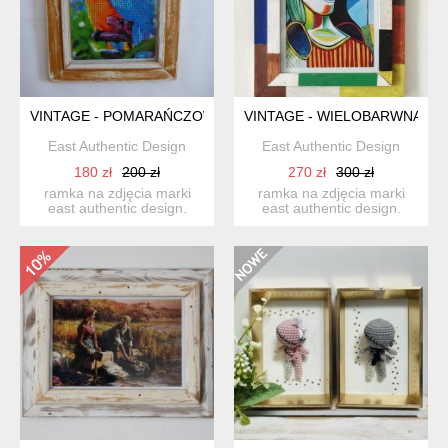
VINTAGE - POMARAŃCZOWA RAMKA - STARE DREWNO
VINTAGE - WIELOBARWNA RA
East Authentic Design
East Authentic Design
180 zł
200 zł
270 zł
300 zł
ramka na zdjęcia marki
ramka na zdjęcia marki
east authentic design.
east authentic design.
wykonana z drewna
wykonana z drewna
pozysk...
pozysk...