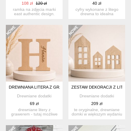
108 zł
120 zł
40 zł
ramka na zdjęcia marki
cyfry wykonane z litego
east authentic design.
drewna to idealna
wykonana z drewna
dekoracja ścienna lub
pozysk...
stojąc...
DREWNIANA LITERA Z GRAWEREM, 20CM, LITERY Z DREWNA,
ZESTAW DEKORACJI Z LITEG
Drewniane dodatki
Drewniane dodatki
69 zł
209 zł
drewniane litery z
te oryginalne, drewniane
grawerem - tutaj możliwe
domki w większym wydaniu
do zamówienia :)
to minimalistyczna o...
wykonane ...