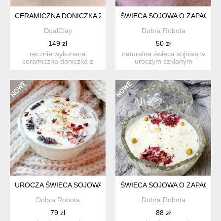
CERAMICZNA DONICZKA Z PODSTAWKĄ – RĘCZNIE WYKONA
ŚWIECA SOJOWA O ZAPACHU 
DualClay
Dobra Robota
149 zł
50 zł
ręcznie wykonana
naturalna świeca sojowa w
ceramiczna doniczka z
uroczym szklanym
pasującą podstawką.
naczyniu. świeca sojowa ...
nieregularn...
UROCZA ŚWIECA SOJOWA O ZAPACHU ZIELONEJ CYTRYNY, 
ŚWIECA SOJOWA O ZAPACHU 
Dobra Robota
Dobra Robota
79 zł
88 zł