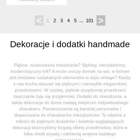
akrylowymi na plastrze
drewna+...
<
>
1
2
3
4
5
...
101
Dekoracje i dodatki handmade
Piękne, nowoczesne mieszkanie? Stylowy, niecodzienny,
modernistyczny loft? A może uroczy domek na wsi, w którym
jest mnóstwo rustykalnych elementów w stylu vintage? Każdy
z nas kocha otaczać się pięknymi i niezwykle eleganckimi
przedmiotami. W czystej, pięknie urządzonej przestrzeni
zwyczajnie żyje się przyjemniej. Dodatki do mieszkania, a
także dekoracje do domu nadają miejscom indywidualnego
charakteru. Pomieszczenia są bardziej personalne i
dopasowane do charakterów mieszkańców. To właśnie z
miłości do pięknych dodatków i świetnie wyglądających
dekoracji stworzyliśmy bogatą ofertę przedmiotów, które w
kilka chwili ożywią i odmienią wnętrze każdego
pomieszczenia.