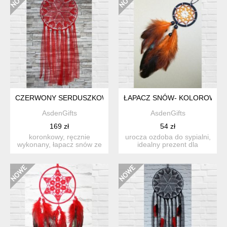
CZERWONY SERDUSZKOWY ŁAPACZ SNÓW
ŁAPACZ SNÓW- KOLOROWA 
AsdenGifts
AsdenGifts
169 zł
54 zł
koronkowy, ręcznie
urocza ozdoba do sypialni,
wykonany, łapacz snów ze
idealny prezent dla
wzorem serc. pomysł na
dziewczyny. można równi...
pre...