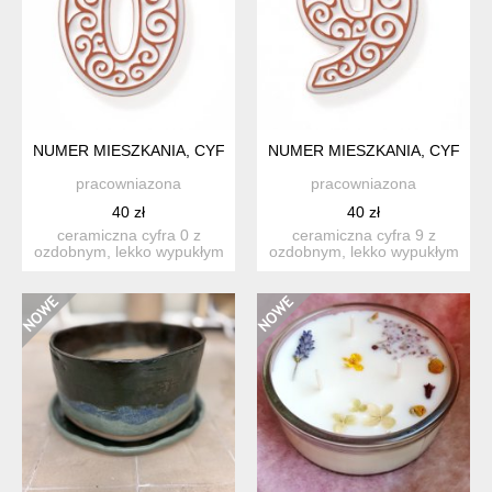
NUMER MIESZKANIA, CYFRA 0 BIAŁA
NUMER MIESZKANIA, CYFRA 9
pracowniazona
pracowniazona
40 zł
40 zł
ceramiczna cyfra 0 z
ceramiczna cyfra 9 z
ozdobnym, lekko wypukłym
ozdobnym, lekko wypukłym
ornamentem, do
ornamentem, do
zamocowan...
zamocowan...