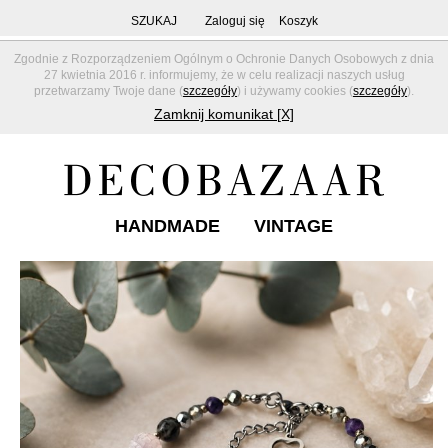
SZUKAJ
Zaloguj się
Koszyk
Zgodnie z Rozporządzeniem Ogólnym o Ochronie Danych Osobowych z dnia
27 kwietnia 2016 r. informujemy, że w celu realizacji naszych usług
przetwarzamy Twoje dane (
szczegóły
) i używamy cookies (
szczegóły
).
Zamknij komunikat [X]
HANDMADE
VINTAGE