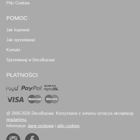
Pliki Cookies
POMOC
Jak kupować
Jak sprzedawać
Kontakt
Sprzedawaj w DecoBazaar
PŁATNOŚCI
@ 2005-2026 DecoBazaar. Korzystanie z serwisu oznacza akceptację
regulaminu.
Informacje:
dane osobowe
i
pliki cookies