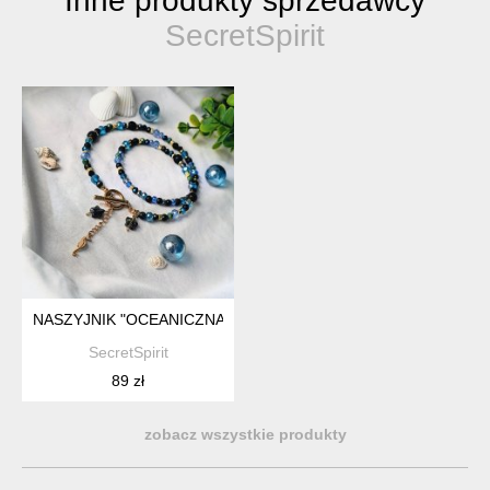
Inne produkty sprzedawcy
SecretSpirit
NASZYJNIK "OCEANICZNA GŁĘBIA"
SecretSpirit
89 zł
zobacz wszystkie produkty