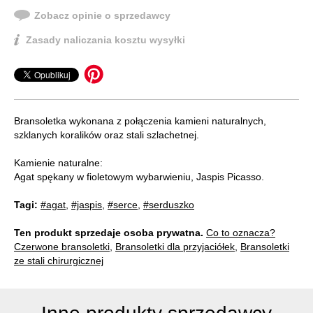
Zobacz opinie o sprzedawcy
Zasady naliczania kosztu wysyłki
Bransoletka wykonana z połączenia kamieni naturalnych,
szklanych koralików oraz stali szlachetnej.
Kamienie naturalne:
Agat spękany w fioletowym wybarwieniu, Jaspis Picasso.
Tagi:
#agat
,
#jaspis
,
#serce
,
#serduszko
Ten produkt sprzedaje osoba prywatna.
Co to oznacza?
Czerwone bransoletki
,
Bransoletki dla przyjaciółek
,
Bransoletki
ze stali chirurgicznej