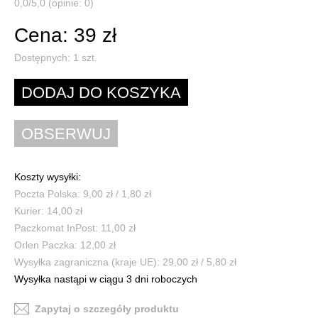
0,0/5,0 (opinie: 0)
Cena: 39 zł
Dostępnych:
1
szt.
Koszty wysyłki:
Poczta Polska: 9,00 zł / 1,80 zł
Kurier: 14,00 zł
Paczkomat InPost: 11,00 zł
Orlen Paczka: 12,00 zł
Wysyłka zagraniczna (kraje UE): 29,00 zł / 5,80 zł
Wysyłka nastąpi w ciągu 3 dni roboczych
Zapytaj o szczegóły produktu