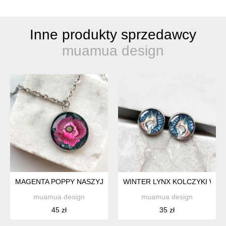
Inne produkty sprzedawcy
muamua design
MAGENTA POPPY NASZYJNIK DLA DZIEWCZYNKI
WINTER LYNX KOLCZYKI WKR
muamua design
muamua design
45 zł
35 zł