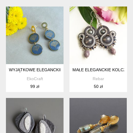
WYJĄTKOWE ELEGANCKIE KOLCZYKI Z GLINY POLIMEROWE
MAŁE ELEGANCKIE KOLCZYKI
EkoCraft
Rebar
99 zł
50 zł