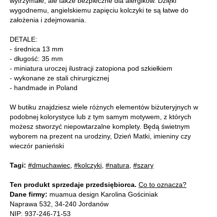
wytrzymałe, ale także bezpieczne dla alergików. Dzięki
wygodnemu, angielskiemu zapięciu kolczyki te są łatwe do
założenia i zdejmowania.
DETALE:
- średnica 13 mm
- długość: 35 mm
- miniatura uroczej ilustracji zatopiona pod szkiełkiem
- wykonane ze stali chirurgicznej
- handmade in Poland
W butiku znajdziesz wiele różnych elementów biżuteryjnych w
podobnej kolorystyce lub z tym samym motywem, z których
możesz stworzyć niepowtarzalne komplety. Będą świetnym
wyborem na prezent na urodziny, Dzień Matki, imieniny czy
wieczór panieński
Tagi:
#dmuchawiec
,
#kolczyki
,
#natura
,
#szary
Ten produkt sprzedaje przedsiębiorca.
Co to oznacza?
Dane firmy:
muamua design Karolina Gościniak
Naprawa 532, 34-240 Jordanów
NIP: 937-246-71-53