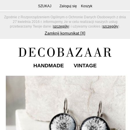
SZUKAJ
Zaloguj się
Koszyk
Zgodnie z Rozporządzeniem Ogólnym o Ochronie Danych Osobowych z dnia
27 kwietnia 2016 r. informujemy, że w celu realizacji naszych usług
przetwarzamy Twoje dane (
szczegóły
) i używamy cookies (
szczegóły
).
Zamknij komunikat [X]
HANDMADE
VINTAGE