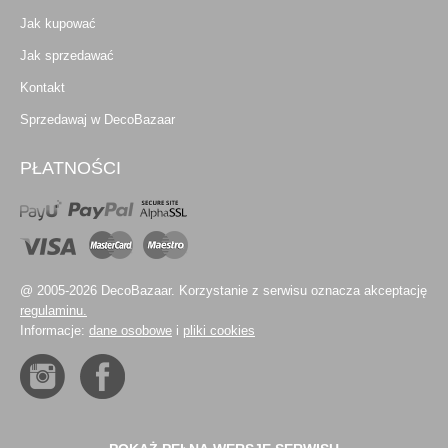
Jak kupować
Jak sprzedawać
Kontakt
Sprzedawaj w DecoBazaar
PŁATNOŚCI
@ 2005-2026 DecoBazaar. Korzystanie z serwisu oznacza akceptację
regulaminu.
Informacje:
dane osobowe
i
pliki cookies