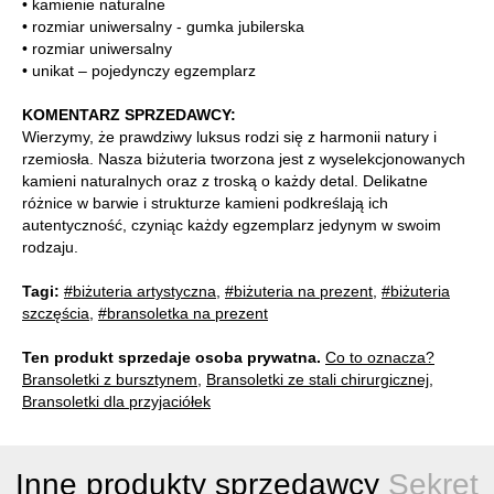
• kamienie naturalne
• rozmiar uniwersalny - gumka jubilerska
• rozmiar uniwersalny
• unikat – pojedynczy egzemplarz
KOMENTARZ SPRZEDAWCY:
Wierzymy, że prawdziwy luksus rodzi się z harmonii natury i
rzemiosła. Nasza biżuteria tworzona jest z wyselekcjonowanych
kamieni naturalnych oraz z troską o każdy detal. Delikatne
różnice w barwie i strukturze kamieni podkreślają ich
autentyczność, czyniąc każdy egzemplarz jedynym w swoim
rodzaju.
Tagi:
#biżuteria artystyczna
,
#biżuteria na prezent
,
#biżuteria
szczęścia
,
#bransoletka na prezent
Ten produkt sprzedaje osoba prywatna.
Co to oznacza?
Bransoletki z bursztynem
,
Bransoletki ze stali chirurgicznej
,
Bransoletki dla przyjaciółek
Inne produkty sprzedawcy
Sekret