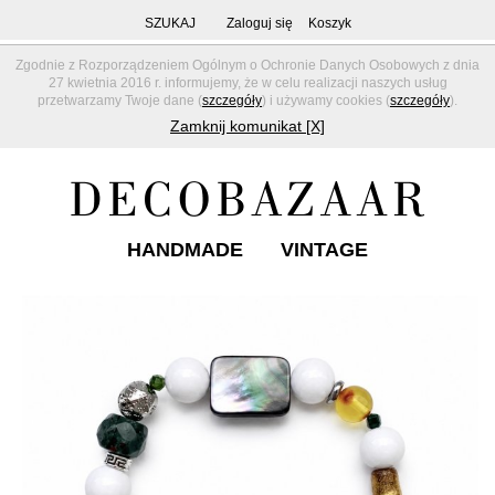
SZUKAJ
Zaloguj się
Koszyk
Zgodnie z Rozporządzeniem Ogólnym o Ochronie Danych Osobowych z dnia
27 kwietnia 2016 r. informujemy, że w celu realizacji naszych usług
przetwarzamy Twoje dane (
szczegóły
) i używamy cookies (
szczegóły
).
Zamknij komunikat [X]
HANDMADE
VINTAGE