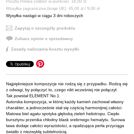
Poczta Polska (odbiór w punkcie): 18,00 zł
Wysyłka zagraniczna (kraje UE): 45,00 zł / 9,00 zł
Wysyłka nastąpi w ciągu 3 dni roboczych
Zapytaj o szczegóły produktu
Zobacz opinie o sprzedawcy
Zasady naliczania kosztu wysyłki
Najpiękniejsze kompozycje nie rodzą się z przypadku. Rodzą się
z odwagi, by połączyć to, czego nikt wcześniej nie połączył.
Tak powstał ELEMENT No.1.
Autorska kompozycja, w której każdy kamień zachował własny
charakter, a jednocześnie stał się częścią harmonijnej całości.
Matowa biel agatu spotyka głęboką zieleń heliotropu. Ciepło
bursztynu przenika chłodny blask srebrnego hematytu. Surowa
lawa dodaje całości wyrazistości, a opalizująca perła przyciąga
światło z niezwykłą subtelnością.