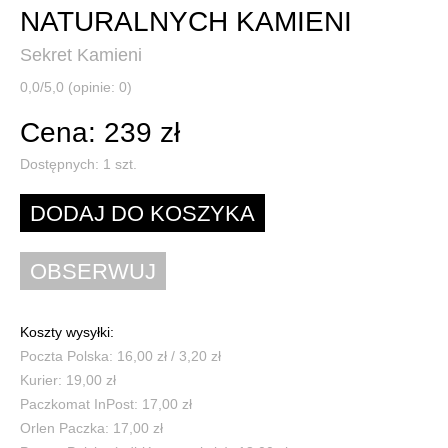
NATURALNYCH KAMIENI
Sekret Kamieni
0,0/5,0 (opinie: 0)
Cena: 239 zł
Dostępnych:
1
szt.
Koszty wysyłki:
Poczta Polska: 16,00 zł / 3,20 zł
Kurier: 19,00 zł
Paczkomat InPost: 17,00 zł
Orlen Paczka: 17,00 zł