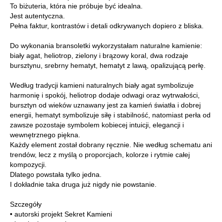
To biżuteria, która nie próbuje być idealna.
Jest autentyczna.
Pełna faktur, kontrastów i detali odkrywanych dopiero z bliska.
Do wykonania bransoletki wykorzystałam naturalne kamienie:
biały agat, heliotrop, zielony i brązowy koral, dwa rodzaje
bursztynu, srebrny hematyt, hematyt z lawą, opalizującą perłę.
Według tradycji kamieni naturalnych biały agat symbolizuje
harmonię i spokój, heliotrop dodaje odwagi oraz wytrwałości,
bursztyn od wieków uznawany jest za kamień światła i dobrej
energii, hematyt symbolizuje siłę i stabilność, natomiast perła od
zawsze pozostaje symbolem kobiecej intuicji, elegancji i
wewnętrznego piękna.
Każdy element został dobrany ręcznie. Nie według schematu ani
trendów, lecz z myślą o proporcjach, kolorze i rytmie całej
kompozycji.
Dlatego powstała tylko jedna.
I dokładnie taka druga już nigdy nie powstanie.
Szczegóły
• autorski projekt Sekret Kamieni