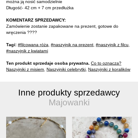
można ją nosić samodzielnie
Długość- 42 cm + 7 cm przedłużka
KOMENTARZ SPRZEDAWCY:
Zamówienie zostanie zapakowane na prezent, gotowe do
wręczenia ????
Tagi:
#filcowana róża
,
#naszyjnik na prezent
,
#naszyjnik z filcu
,
#naszyjnik z kwiatami
Ten produkt sprzedaje osoba prywatna.
Co to oznacza?
Naszyjniki z misiem
,
Naszyjniki celebrytki
,
Naszyjniki z koralików
Inne produkty sprzedawcy
Majowanki