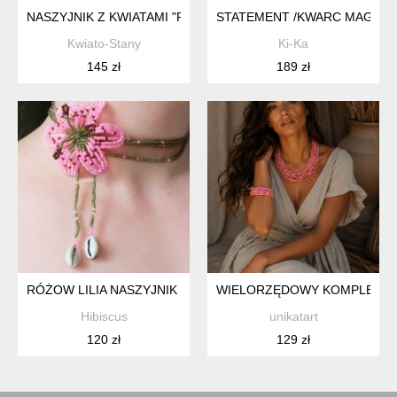
NASZYJNIK Z KWIATAMI "RÓŻOWY ORLIK" – ROMB BOTANICZ
STATEMENT /KWARC MAGENTA/
Kwiato-Stany
Ki-Ka
145 zł
189 zł
RÓŻOW LILIA NASZYJNIK CHOKER Z KORALIKÓW
WIELORZĘDOWY KOMPLET BIŻ
Hibiscus
unikatart
120 zł
129 zł