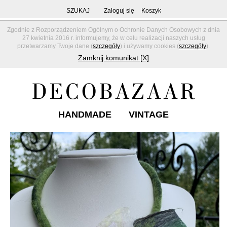
SZUKAJ
Zaloguj się
Koszyk
Zgodnie z Rozporządzeniem Ogólnym o Ochronie Danych Osobowych z dnia
27 kwietnia 2016 r. informujemy, że w celu realizacji naszych usług
przetwarzamy Twoje dane (
szczegóły
) i używamy cookies (
szczegóły
).
Zamknij komunikat [X]
HANDMADE
VINTAGE