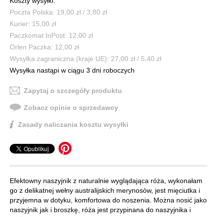
Koszty wysyłki:
Poczta Polska: 19,00 zł / 3,80 zł
Kurier: 15,00 zł
Paczkomat InPost: 12,00 zł
Orlen Paczka: 12,00 zł
Wysyłka zagraniczna (kraje UE): 27,00 zł / 5,40 zł
Wysyłka nastąpi w ciągu 3 dni roboczych
Zapytaj o szczegóły produktu
Zobacz opinie o sprzedawcy
Zasady naliczania kosztu wysyłki
Efektowny naszyjnik z naturalnie wyglądająca róża, wykonałam
go z delikatnej wełny australijskich merynosòw, jest mięciutka i
przyjemna w dotyku, komfortowa do noszenia. Można nosić jako
naszyjnik jak i broszkę, róża jest przypinana do naszyjnika i