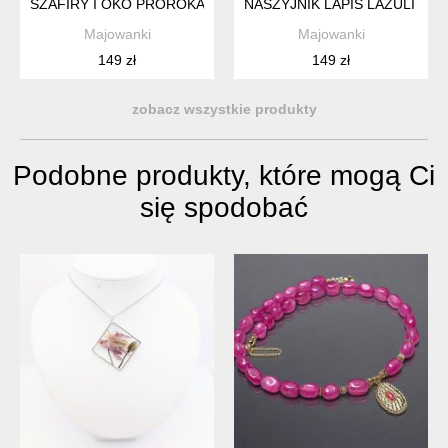
SZAFIRY I OKO PROROKA- NASZYJNIK
NASZYJNIK LAPIS LAZULI I KW
Majowanki
Majowanki
149 zł
149 zł
zobacz wszystkie produkty
Podobne produkty, które mogą Ci
się spodobać