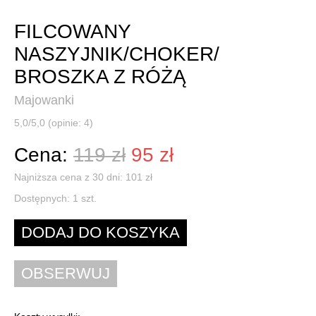
FILCOWANY
NASZYJNIK/CHOKER/
BROSZKA Z RÓŻĄ
Majowanki
5,0/5,0 (opinie: 4)
Cena:
119 zł
95 zł
Najniższa cena z 30 dni: 101 zł
Dostępnych:
1
szt.