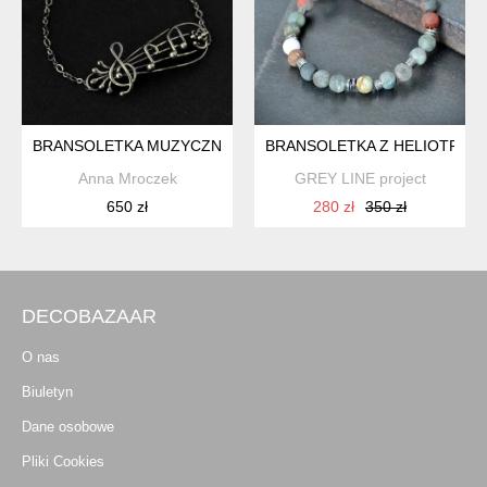
BRANSOLETKA MUZYCZNA III
BRANSOLETKA Z HELIOTROPE
Anna Mroczek
GREY LINE project
650 zł
280 zł
350 zł
DECOBAZAAR
O nas
Biuletyn
Dane osobowe
Pliki Cookies