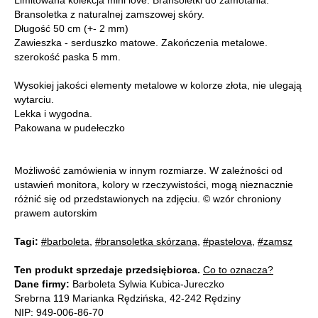
Limitowana kolekcja mini love. Bransoletki do zamotania.
Bransoletka z naturalnej zamszowej skóry.
Długość 50 cm (+- 2 mm)
Zawieszka - serduszko matowe. Zakończenia metalowe.
szerokość paska 5 mm.
Wysokiej jakości elementy metalowe w kolorze złota, nie ulegają
wytarciu.
Lekka i wygodna.
Pakowana w pudełeczko
Możliwość zamówienia w innym rozmiarze. W zależności od
ustawień monitora, kolory w rzeczywistości, mogą nieznacznie
różnić się od przedstawionych na zdjęciu. © wzór chroniony
prawem autorskim
Tagi:
#barboleta
,
#bransoletka skórzana
,
#pastelova
,
#zamsz
Ten produkt sprzedaje przedsiębiorca.
Co to oznacza?
Dane firmy:
Barboleta Sylwia Kubica-Jureczko
Srebrna 119 Marianka Rędzińska, 42-242 Rędziny
NIP: 949-006-86-70