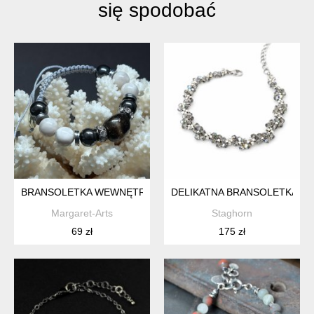
się spodobać
BRANSOLETKA WEWNĘTRZNEJ MOCY - BRONZYT, KAMIEŃ K
DELIKATNA BRANSOLETKA "B
Margaret-Arts
Staghorn
69 zł
175 zł