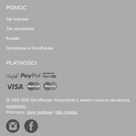
POMOC
Jak kupować
Jak sprzedawać
Kontakt
Sprzedawaj w DecoBazaar
PŁATNOŚCI
@ 2005-2026 DecoBazaar. Korzystanie z serwisu oznacza akceptację
regulaminu.
Informacje:
dane osobowe
i
pliki cookies