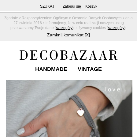
SZUKAJ
Zaloguj się
Koszyk
Zgodnie z Rozporządzeniem Ogólnym o Ochronie Danych Osobowych z dnia
27 kwietnia 2016 r. informujemy, że w celu realizacji naszych usług
przetwarzamy Twoje dane (
szczegóły
) i używamy cookies (
szczegóły
).
Zamknij komunikat [X]
HANDMADE
VINTAGE