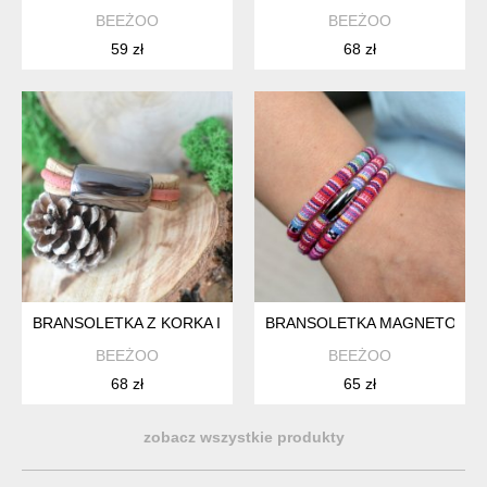
BEEŻOO
BEEŻOO
59 zł
68 zł
BRANSOLETKA Z KORKA I CERAMIKI TUNEO II
BRANSOLETKA MAGNETOOS B
BEEŻOO
BEEŻOO
68 zł
65 zł
zobacz wszystkie produkty