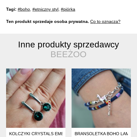
Tagi:
#boho
,
#etniczny styl
,
#piórka
Ten produkt sprzedaje osoba prywatna.
Co to oznacza?
Inne produkty sprzedawcy
BEEŻOO
KOLCZYKI CRYSTALS EMERALD
BRANSOLETKA BOHO LAMA G