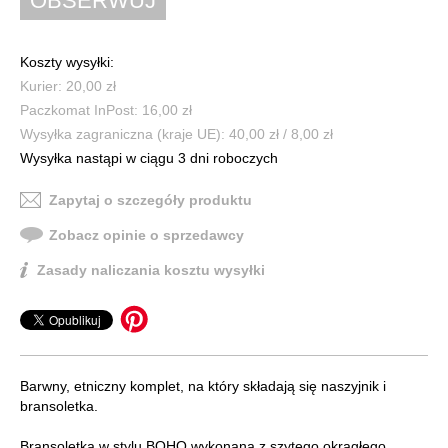
Koszty wysyłki:
Kurier: 20,00 zł
Paczkomat InPost: 16,00 zł
Wysyłka zagraniczna (kraje UE): 40,00 zł / 8,00 zł
Wysyłka nastąpi w ciągu 3 dni roboczych
Zapytaj o szczegóły produktu
Zobacz opinie o sprzedawcy
Zasady naliczania kosztu wysyłki
Barwny, etniczny komplet, na który składają się naszyjnik i
bransoletka.
Bransoletka w stylu BOHO wykonana z szytego okrągłego