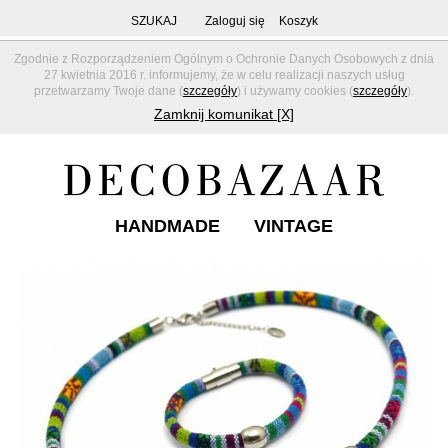
SZUKAJ
Zaloguj się
Koszyk
Zgodnie z Rozporządzeniem Ogólnym o Ochronie Danych Osobowych z dnia
27 kwietnia 2016 r. informujemy, że w celu realizacji naszych usług
przetwarzamy Twoje dane (
szczegóły
) i używamy cookies (
szczegóły
).
Zamknij komunikat [X]
HANDMADE
VINTAGE