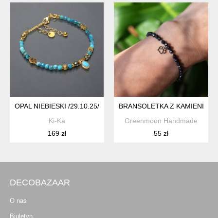
OPAL NIEBIESKI /29.10.25/ BRANSOLETKA - SZLACHETNA KO
BRANSOLETKA Z KAMIENI ✧ 
Ki-Ka
Greenmoon Handmade
169 zł
55 zł
DECOBAZAAR
O nas
Biuletyn