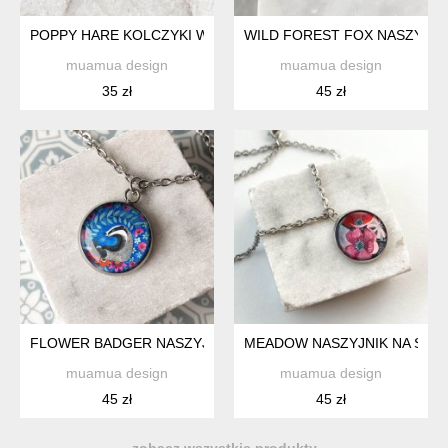
POPPY HARE KOLCZYKI WKRĘTKI NA WIECZOROWĄ IMPREZ
WILD FOREST FOX NASZYJNI
muamua design
muamua design
35 zł
45 zł
FLOWER BADGER NASZYJNIK DLA NIEJ
MEADOW NASZYJNIK NA SPE
muamua design
muamua design
45 zł
45 zł
zobacz wszystkie produkty