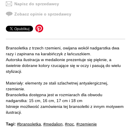
Napisz do sprzedawcy
Zobacz opinie o sprzedawcy
Bransoletka z trzech rzemieni, owijana wokół nadgarstka dwa
razy i zapinana na karabińczyk z łańcuszkiem.
Autorska ilustracja w medalionie prezentuje się pięknie, a
świetnie dobrane kolory rzucające się w oczy i pasują do wielu
stylizacji.
Materiały: elementy ze stali szlachetnej antyalergicznej,
rzemienie.
Bransoletka dostępna jest w rozmiarach dla obwodu
nadgarstka: 15 cm, 16 cm, 17 cm i 18 cm
Istnieje możliwość zamówienia tej bransoletki z innym motywem
ilustracji.
Tagi:
#bransoletka
,
#medalion
,
#noc
,
#rzemienie