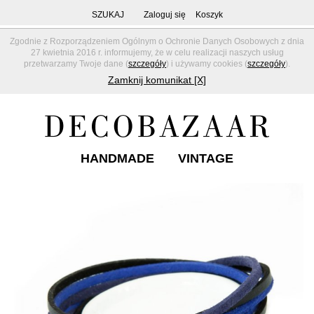
SZUKAJ
Zaloguj się
Koszyk
Zgodnie z Rozporządzeniem Ogólnym o Ochronie Danych Osobowych z dnia
27 kwietnia 2016 r. informujemy, że w celu realizacji naszych usług
przetwarzamy Twoje dane (
szczegóły
) i używamy cookies (
szczegóły
).
Zamknij komunikat [X]
HANDMADE
VINTAGE