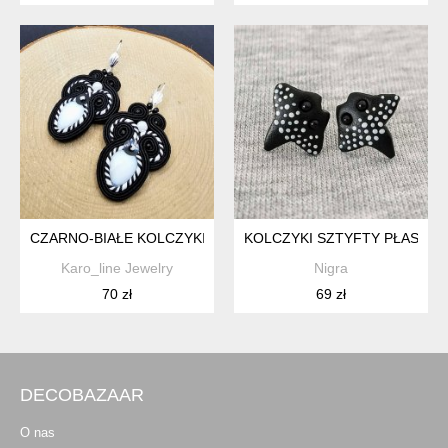
CZARNO-BIAŁE KOLCZYKI SUTASZ
KOLCZYKI SZTYFTY PŁASZCZ
Karo_line Jewelry
Nigra
70 zł
69 zł
DECOBAZAAR
O nas