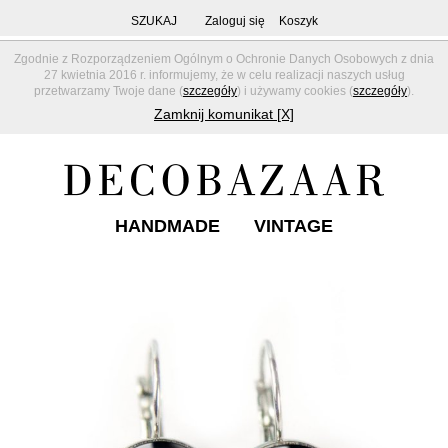
SZUKAJ
Zaloguj się
Koszyk
Zgodnie z Rozporządzeniem Ogólnym o Ochronie Danych Osobowych z dnia
27 kwietnia 2016 r. informujemy, że w celu realizacji naszych usług
przetwarzamy Twoje dane (
szczegóły
) i używamy cookies (
szczegóły
).
Zamknij komunikat [X]
HANDMADE
VINTAGE