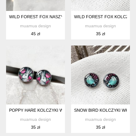
WILD FOREST FOX NASZYJNIK NA URODZINY
WILD FOREST FOX KOLCZYKI
muamua design
muamua design
45 zł
35 zł
POPPY HARE KOLCZYKI WKRĘTKI NA WIECZOROWĄ IMPREZ
SNOW BIRD KOLCZYKI WKRĘTK
muamua design
muamua design
35 zł
35 zł