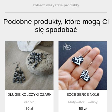
zobacz wszystkie produkty
Podobne produkty, które mogą Ci
się spodobać
DŁUGIE KOLCZYKI CZARNO-BIAŁE Z TURMALINEM I KRYSZT
ECCE SERCE NO16
vzorko
Motywator Eweliny
50 zł
50 zł