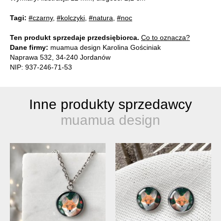
Tagi:
#czarny
,
#kolczyki
,
#natura
,
#noc
Ten produkt sprzedaje przedsiębiorca.
Co to oznacza?
Dane firmy:
muamua design Karolina Gościniak
Naprawa 532, 34-240 Jordanów
NIP: 937-246-71-53
Inne produkty sprzedawcy
muamua design