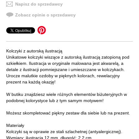
Napisz do sprzedawcy
Zobacz opinie o sprzedawcy
Kolczyki z autorską ilustracją
Unikatowe kolczyki wiszące z autorską ilustracją zatopioną pod
szkiełkiem. Ilustracja w oryginale malowana jest akwarelą, a
detale z ilustracji pomniejszane i umieszczane w kolczykach.
Urocze malutkie ozdoby w pięknych kolorach, rewelacyjny
prezent na każdą okazję!
W butiku znajdziesz wiele różnych elementów biżuteryjnych w
podobnej kolorystyce lub z tym samym motywem!
Możesz skompletować piękny zestaw dla siebie lub na prezent.
Materiały
Kolczyki są w oprawie ze stali szlachetnej (antyalergicznej).
Wymiary: ilustracja 12 mm, długość: 2,2 cm