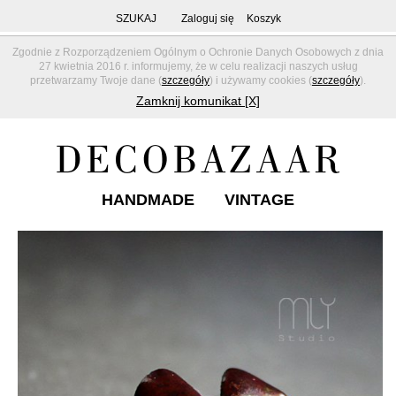
SZUKAJ
Zaloguj się
Koszyk
Zgodnie z Rozporządzeniem Ogólnym o Ochronie Danych Osobowych z dnia
27 kwietnia 2016 r. informujemy, że w celu realizacji naszych usług
przetwarzamy Twoje dane (
szczegóły
) i używamy cookies (
szczegóły
).
Zamknij komunikat [X]
HANDMADE
VINTAGE