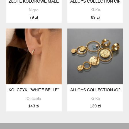
ZŁOTE KOLOROWE MAŁE KOLCZYKI NA SZTYFTACH
ALLOYS COLLECTION CIRCLE 
Nigra
Ki-Ka
79 zł
89 zł
KOLCZYKI "WHITE BELLE" KOŁA Z CYRKONIAMI 11MM - SRE
ALLOYS COLLECTION /ODD/ - 
Coccola
Ki-Ka
143 zł
139 zł