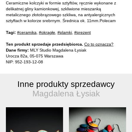
Ceramiczne kolczyki w formie sztyftów, ręcznie wykonane z
delikatnej gliny kamionkowej, szkliwione mieszanką
metalicznego złotobrązowego szkliwa, na antyalergicznych
sztyftach w kolorze srebrnym. Średnica ok. 11mm.Polecam
Tagi:
#ceramika
,
#okrągłe
,
#plamki
,
#prezent
Ten produkt sprzedaje przedsiębiorca.
Co to oznacza?
Dane firmy:
MLY Studio Magdalena Łysiak
Urocza 82a, 05-075 Warszawa
NIP: 952-193-12-08
Inne produkty sprzedawcy
Magdalena Łysiak