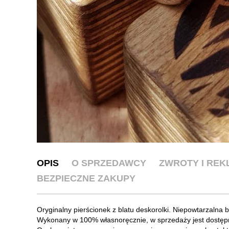
OPIS
O SPRZEDAWCY
ZWROTY I RE
BEZPIECZNE ZAKUPY
Oryginalny pierścionek z blatu deskorolki. Niepowtarzalna b
Wykonany w 100% własnoręcznie, w sprzedaży jest dostęp