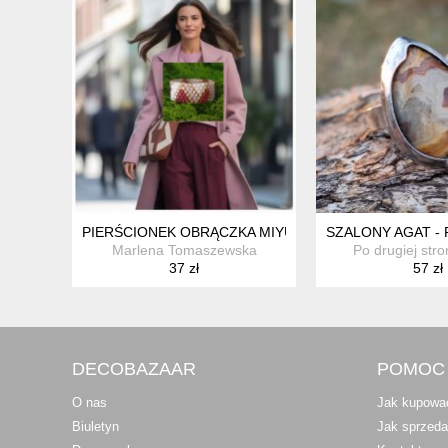
PIERŚCIONEK OBRĄCZKA MIYUKI
SZALONY AGAT -
Marlena Tomaszewska
Po drugiej stro
37 zł
57 zł
DECOBAZAAR
POMOC
O nas
Jak kupowa
Biuletyn
Jak sprzed