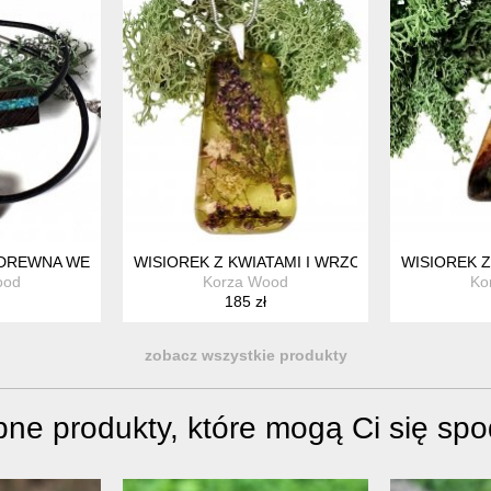
DREWNA WENGE I CHRYZOKOLI Z HEMATYTEM
WISIOREK Z KWIATAMI I WRZOSEM
WISIOREK Z
ood
Korza Wood
Ko
185 zł
zobacz wszystkie produkty
ne produkty, które mogą Ci się sp