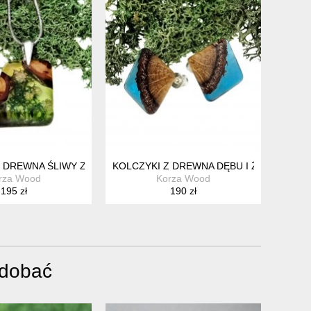
 DREWNA ŚLIWY Z MCHEM ISLANDZKIM I KWIATAMI
KOLCZYKI Z DREWNA DĘBU I ŻYWICY
rza Wood
Korza Wood
195 zł
190 zł
odobać