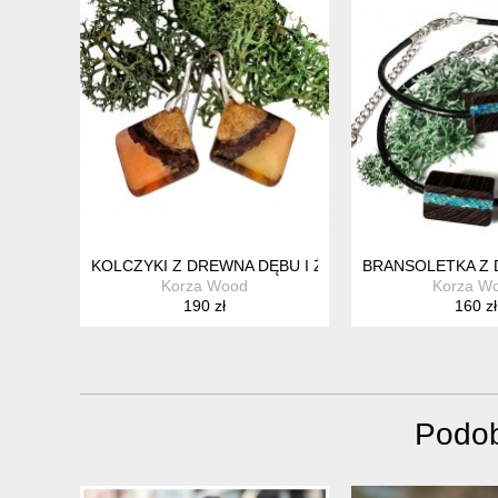
KOLCZYKI Z DREWNA DĘBU I ŻYWICY
BRANSOLETKA Z 
Korza Wood
Korza W
190 zł
160 zł
Podob