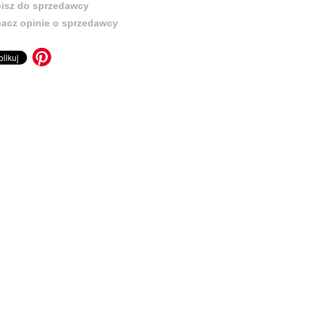
isz do sprzedawcy
acz opinie o sprzedawcy