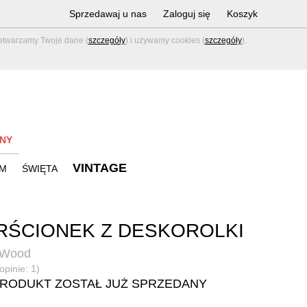
Sprzedawaj u nas
Zaloguj się
Koszyk
zetwarzamy Twoje dane (
szczegóły
) i używamy cookies (
szczegóły
).
NY
VINTAGE
M
ŚWIĘTA
RŚCIONEK Z DESKOROLKI
 Wood
opinie: 1)
PRODUKT ZOSTAŁ JUŻ SPRZEDANY