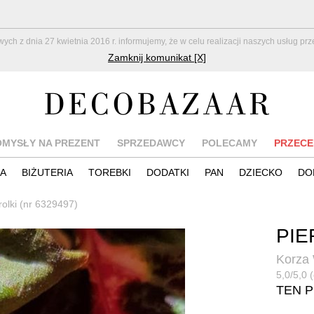
z dnia 27 kwietnia 2016 r. informujemy, że w celu realizacji naszych usług pr
Zamknij komunikat [X]
OMYSŁY NA PREZENT
SPRZEDAWCY
POLECAMY
PRZECE
IA
BIŻUTERIA
TOREBKI
DODATKI
PAN
DZIECKO
DO
rolki (nr 6329497)
PIE
Korza
5,0/5,0 (
TEN 