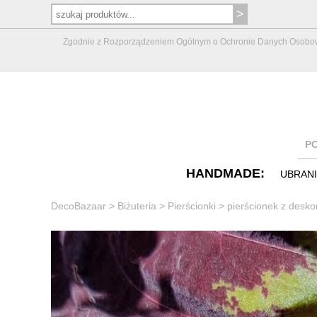
Zgodnie z Rozporządzeniem Ogólnym o Ochronie Danych Osobowych 
P
HANDMADE:
UBRAN
DecoBazaar
>
Biżuteria
>
Pierścionki
>
pierścionek z desko