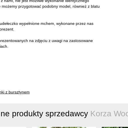
z nami, nie jest możliwe wykonanie identycznego
e możemy przygotować podobny model, również z blatu
pudełeczko wypełnione mchem, wykonane przez nas
prezent.
aprezentowanych na zdjęciu z uwagi na zastosowane
iach.
nki z bursztynem
nne produkty sprzedawcy
Korza Wo