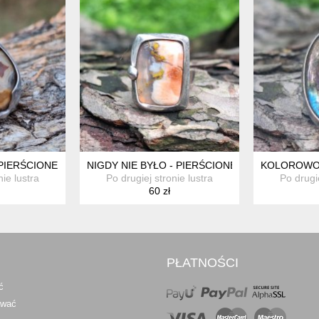
 PIERŚCIONEK REGULOWANY
NIGDY NIE BYŁO - PIERŚCIONEK REGULOWANY
KOLOROWO 
nie lustra
Po drugiej stronie lustra
Po drugie
60 zł
PŁATNOŚCI
ć
awać