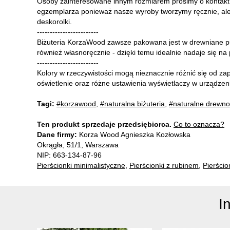
Osoby zainteresowane innym rozmiarem prosimy o kontakt 
egzemplarza ponieważ nasze wyroby tworzymy ręcznie, al
deskorolki.
------------------------
Biżuteria KorzaWood zawsze pakowana jest w drewniane 
również własnoręcznie - dzięki temu idealnie nadaje się na 
------------------------
Kolory w rzeczywistości mogą nieznacznie różnić się od z
oświetlenie oraz różne ustawienia wyświetlaczy w urządzen
Tagi:
#korzawood
,
#naturalna biżuteria
,
#naturalne drewno
Ten produkt sprzedaje przedsiębiorca.
Co to oznacza?
Dane firmy:
Korza Wood Agnieszka Kozłowska
Okrągła, 51/1, Warszawa
NIP: 663-134-87-96
Pierścionki minimalistyczne
,
Pierścionki z rubinem
,
Pierścio
I