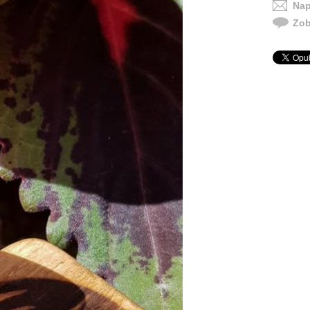
Nap
Zob