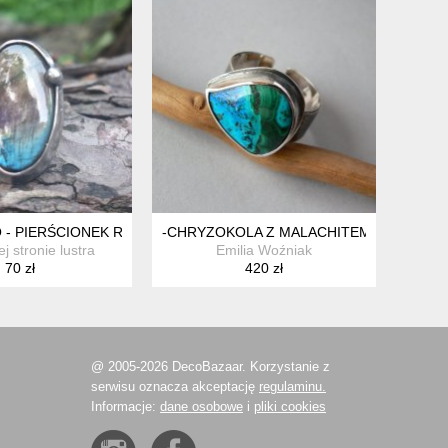
- PIERŚCIONEK REGULOWANY
-CHRYZOKOLA Z MALACHITEM-
j stronie lustra
Emilia Woźniak
70 zł
420 zł
@ 2005-2026 DecoBazaar. Korzystanie z
serwisu oznacza akceptację
regulaminu.
Informacje:
dane osobowe
i
pliki cookies