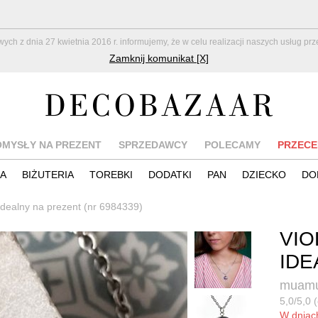
z dnia 27 kwietnia 2016 r. informujemy, że w celu realizacji naszych usług pr
Zamknij komunikat [X]
OMYSŁY NA PREZENT
SPRZEDAWCY
POLECAMY
PRZECE
IA
BIŻUTERIA
TOREBKI
DODATKI
PAN
DZIECKO
DO
 idealny na prezent (nr 6984339)
VIO
IDE
muamu
5,0/5,0 (
W dnia