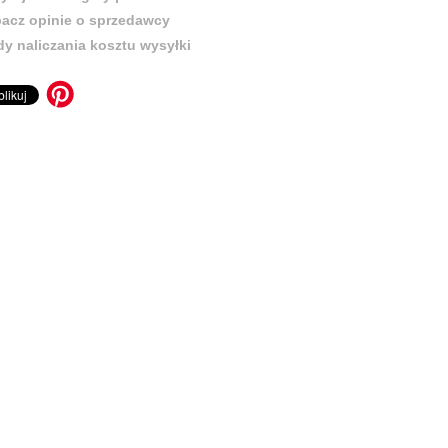
acz opinie o sprzedawcy
y naliczania kosztu wysyłki