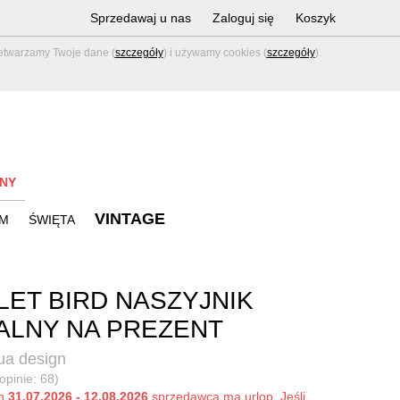
Sprzedawaj u nas
Zaloguj się
Koszyk
zetwarzamy Twoje dane (
szczegóły
) i używamy cookies (
szczegóły
).
NY
VINTAGE
M
ŚWIĘTA
LET BIRD NASZYJNIK
ALNY NA PREZENT
a design
opinie: 68)
ch
31.07.2026 - 12.08.2026
sprzedawca ma urlop. Jeśli