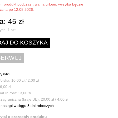
en produkt podczas trwania urlopu, wysyłka będzie
owana po 12.08.2026.
: 45 zł
ych:
1
szt.
ysyłki:
olska: 10,00 zł / 2,00 zł
6,00 zł
t InPost: 13,00 zł
zagraniczna (kraje UE): 20,00 zł / 4,00 zł
nastąpi w ciągu 3 dni roboczych
ytaj o szczegóły produktu