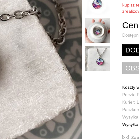
kupisz t
zrealiz
Cena
Dostępn
Koszty w
Poczta P
Kurier: 1
Paczkoma
Wysyłka 
Wysyłka 
Zap