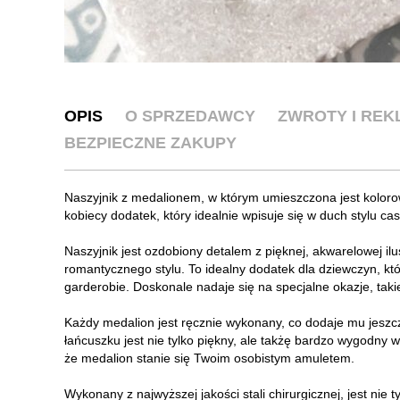
OPIS
O SPRZEDAWCY
ZWROTY I RE
BEZPIECZNE ZAKUPY
Naszyjnik z medalionem, w którym umieszczona jest kolorowa
kobiecy dodatek, który idealnie wpisuje się w duch stylu cas
Naszyjnik jest ozdobiony detalem z pięknej, akwarelowej ilu
romantycznego stylu. To idealny dodatek dla dziewczyn, kt
garderobie. Doskonale nadaje się na specjalne okazje, taki
Każdy medalion jest ręcznie wykonany, co dodaje mu jeszcz
łańcuszku jest nie tylko piękny, ale takżę bardzo wygodny 
że medalion stanie się Twoim osobistym amuletem.
Wykonany z najwyższej jakości stali chirurgicznej, jest nie 