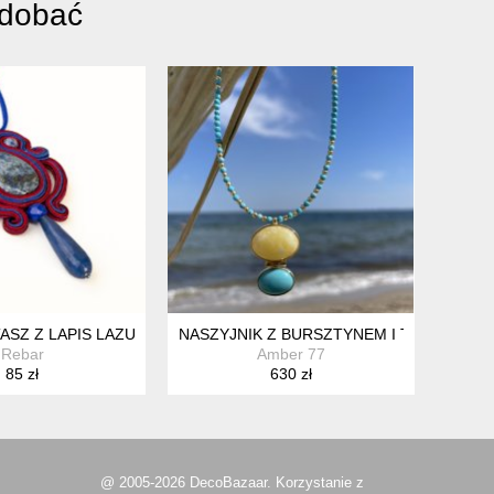
odobać
TASZ Z LAPIS LAZULI W BORDOWEJ OPRAWIE
NASZYJNIK Z BURSZTYNEM I TURKUSEM
Rebar
Amber 77
85 zł
630 zł
@ 2005-2026 DecoBazaar. Korzystanie z