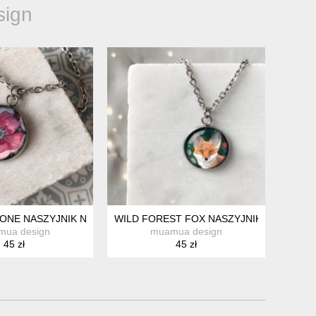
ign
ONE NASZYJNIK NA SPECJALNĄ OKAZJĘ
WILD FOREST FOX NASZYJNIK NA URODZ
mua design
muamua design
45 zł
45 zł