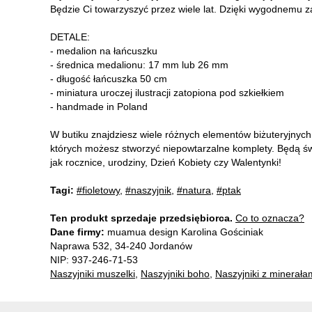
Będzie Ci towarzyszyć przez wiele lat. Dzięki wygodnemu za
DETALE:
- medalion na łańcuszku
- średnica medalionu: 17 mm lub 26 mm
- długość łańcuszka 50 cm
- miniatura uroczej ilustracji zatopiona pod szkiełkiem
- handmade in Poland
W butiku znajdziesz wiele różnych elementów biżuteryjnyc
których możesz stworzyć niepowtarzalne komplety. Będą ś
jak rocznice, urodziny, Dzień Kobiety czy Walentynki!
Tagi:
#fioletowy
,
#naszyjnik
,
#natura
,
#ptak
Ten produkt sprzedaje przedsiębiorca.
Co to oznacza?
Dane firmy:
muamua design Karolina Gościniak
Naprawa 532, 34-240 Jordanów
NIP: 937-246-71-53
Naszyjniki muszelki
,
Naszyjniki boho
,
Naszyjniki z minerała