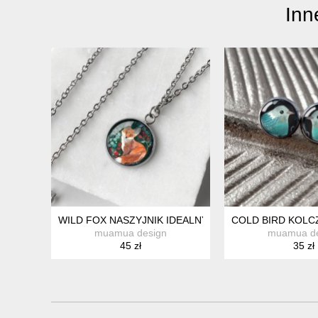
Inn
WILD FOX NASZYJNIK IDEALNY NA PREZENT
COLD BIRD KOLC
muamua design
muamua de
45 zł
35 zł