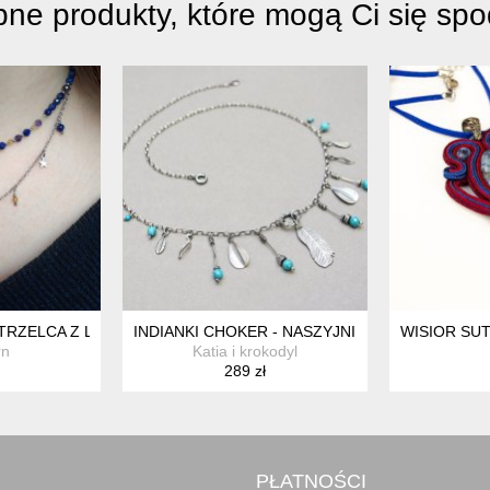
ne produkty, które mogą Ci się sp
KOLEKCJA
TRZELCA Z LAPIS LAZULI, AMETYSTEM I CYTRYNEM
INDIANKI CHOKER - NASZYJNIK
WISIOR SU
rn
Katia i krokodyl
289 zł
PŁATNOŚCI