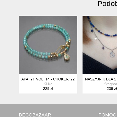
Podob
APATYT VOL. 14 - CHOKER/ 22.07.26 - SZLACHETNA 
NASZYJNIK DLA S
Ki-Ka
Stagho
229 zł
239 zł
DECOBAZAAR
POMOC