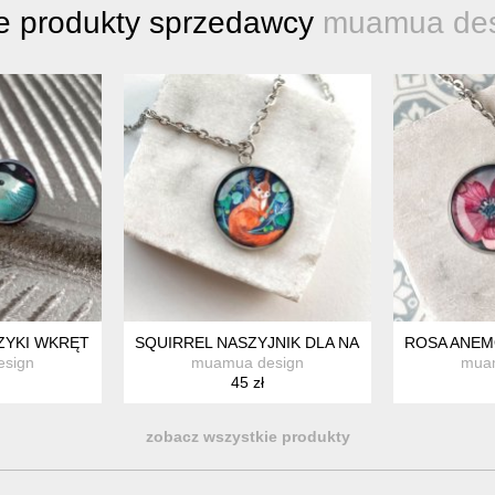
e produkty sprzedawcy
muamua des
ZYKI WKRĘTKI DLA STUDENTKI
SQUIRREL NASZYJNIK DLA NASTOLATKI
ROSA ANEM
sign
muamua design
mua
45 zł
zobacz wszystkie produkty