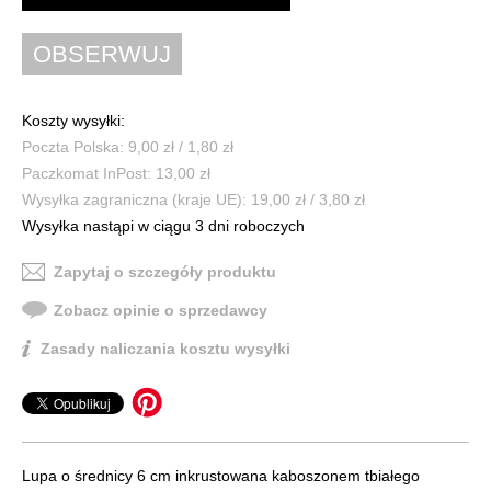
Koszty wysyłki:
Poczta Polska: 9,00 zł / 1,80 zł
Paczkomat InPost: 13,00 zł
Wysyłka zagraniczna (kraje UE): 19,00 zł / 3,80 zł
Wysyłka nastąpi w ciągu 3 dni roboczych
Zapytaj o szczegóły produktu
Zobacz opinie o sprzedawcy
Zasady naliczania kosztu wysyłki
Lupa o średnicy 6 cm inkrustowana kaboszonem tbiałego