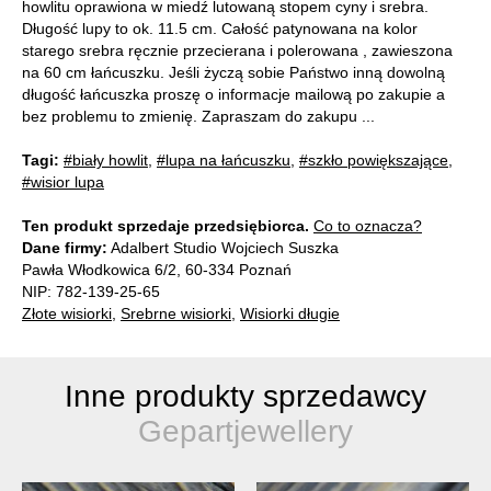
howlitu oprawiona w miedź lutowaną stopem cyny i srebra.
Długość lupy to ok. 11.5 cm. Całość patynowana na kolor
starego srebra ręcznie przecierana i polerowana , zawieszona
na 60 cm łańcuszku. Jeśli życzą sobie Państwo inną dowolną
długość łańcuszka proszę o informacje mailową po zakupie a
bez problemu to zmienię. Zapraszam do zakupu ...
Tagi:
#biały howlit
,
#lupa na łańcuszku
,
#szkło powiększające
,
#wisior lupa
Ten produkt sprzedaje przedsiębiorca.
Co to oznacza?
Dane firmy:
Adalbert Studio Wojciech Suszka
Pawła Włodkowica 6/2, 60-334 Poznań
NIP: 782-139-25-65
Złote wisiorki
,
Srebrne wisiorki
,
Wisiorki długie
Inne produkty sprzedawcy
Gepartjewellery