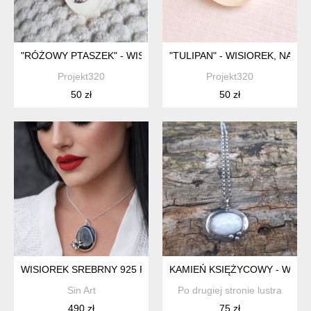
"RÓŻOWY PTASZEK" - WISIOREK, NASZYJNIK, ZAWIESZKA
"TULIPAN" - WISIOREK, NASZ
Projekt320
Projekt320
50 zł
50 zł
WISIOREK SREBRNY 925 PR. Z ONYXEM
KAMIEŃ KSIĘŻYCOWY - WISI
Sin Art
Po drugiej stronie lustra
490 zł
75 zł