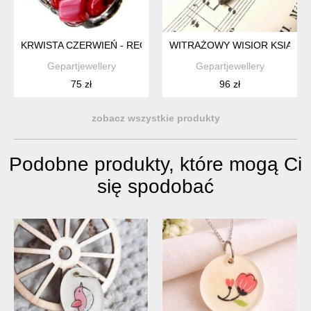
KRWISTA CZERWIEŃ - REGULOWANY PIERŚCIONEK
WITRAŻOWY WISIOR KSIĄŻKA
Gepartjewellery
Gepartjewellery
75 zł
96 zł
zobacz wszystkie produkty
Podobne produkty, które mogą Ci
się spodobać