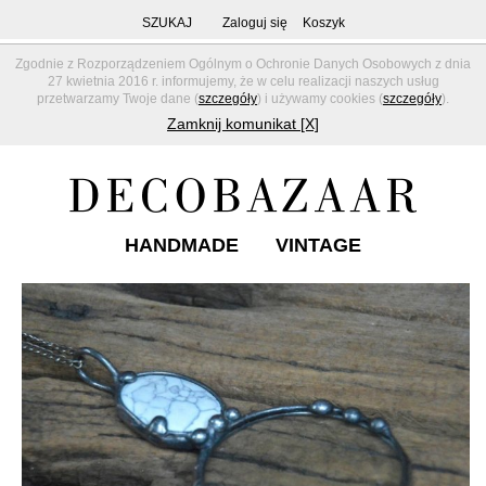
SZUKAJ
Zaloguj się
Koszyk
Zgodnie z Rozporządzeniem Ogólnym o Ochronie Danych Osobowych z dnia
27 kwietnia 2016 r. informujemy, że w celu realizacji naszych usług
przetwarzamy Twoje dane (
szczegóły
) i używamy cookies (
szczegóły
).
Zamknij komunikat [X]
HANDMADE
VINTAGE