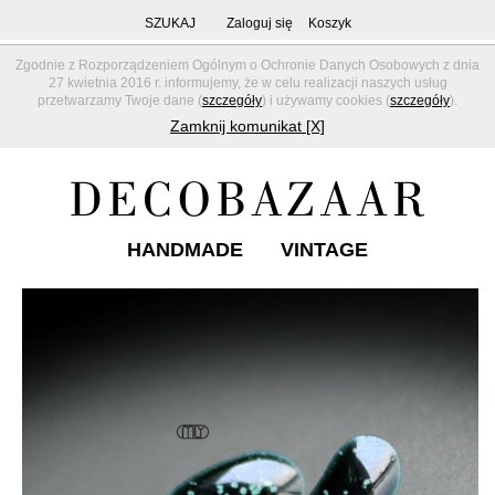
SZUKAJ
Zaloguj się
Koszyk
Zgodnie z Rozporządzeniem Ogólnym o Ochronie Danych Osobowych z dnia
27 kwietnia 2016 r. informujemy, że w celu realizacji naszych usług
przetwarzamy Twoje dane (
szczegóły
) i używamy cookies (
szczegóły
).
Zamknij komunikat [X]
HANDMADE
VINTAGE