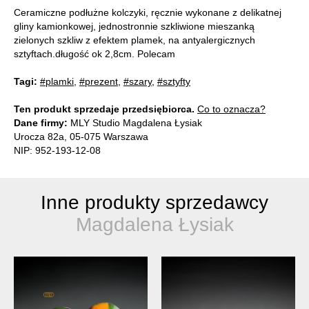
Ceramiczne podłużne kolczyki, ręcznie wykonane z delikatnej
gliny kamionkowej, jednostronnie szkliwione mieszanką
zielonych szkliw z efektem plamek, na antyalergicznych
sztyftach.długość ok 2,8cm. Polecam
Tagi:
#plamki
,
#prezent
,
#szary
,
#sztyfty
Ten produkt sprzedaje przedsiębiorca.
Co to oznacza?
Dane firmy:
MLY Studio Magdalena Łysiak
Urocza 82a, 05-075 Warszawa
NIP: 952-193-12-08
Inne produkty sprzedawcy
Magdalena Łysiak