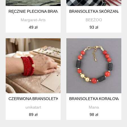
RĘCZNIE PLECIONA BRANSOLETKA "MORSKI AMULET" – TURK
BRANSOLETKA SKÓRZANA M
Margaret-Arts
BEEŻOO
49 zł
93 zł
CZERWONA BRANSOLETKA WIELORZĘDOWA Z KONICZYNKĄ 2
BRANSOLETKA KORALOWA
unikatart
Mana
89 zł
98 zł