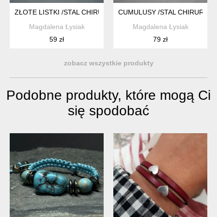
ZŁOTE LISTKI /STAL CHIRURGICZNA/
CUMULUSY /STAL CHIRURGIC
Magdalena Łysiak
Magdalena Łysiak
59 zł
79 zł
zobacz wszystkie produkty
Podobne produkty, które mogą Ci
się spodobać