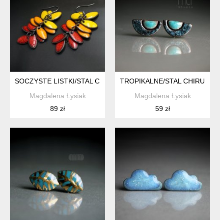
SOCZYSTE LISTKI/STAL CHIRURGICZNA/
TROPIKALNE/STAL CHIRURGI
Magdalena Łysiak
Magdalena Łysiak
89 zł
59 zł