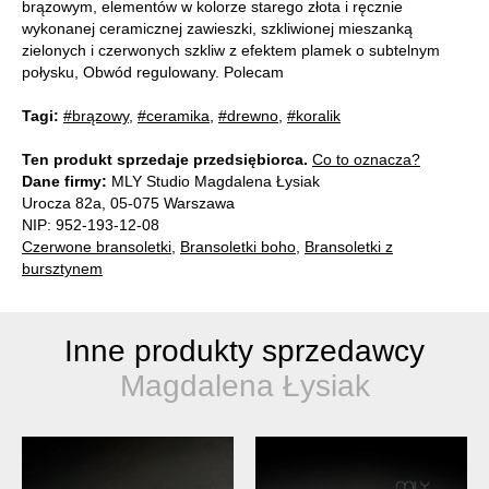
brązowym, elementów w kolorze starego złota i ręcznie
wykonanej ceramicznej zawieszki, szkliwionej mieszanką
zielonych i czerwonych szkliw z efektem plamek o subtelnym
połysku, Obwód regulowany. Polecam
Tagi:
#brązowy
,
#ceramika
,
#drewno
,
#koralik
Ten produkt sprzedaje przedsiębiorca.
Co to oznacza?
Dane firmy:
MLY Studio Magdalena Łysiak
Urocza 82a, 05-075 Warszawa
NIP: 952-193-12-08
Czerwone bransoletki
,
Bransoletki boho
,
Bransoletki z
bursztynem
Inne produkty sprzedawcy
Magdalena Łysiak