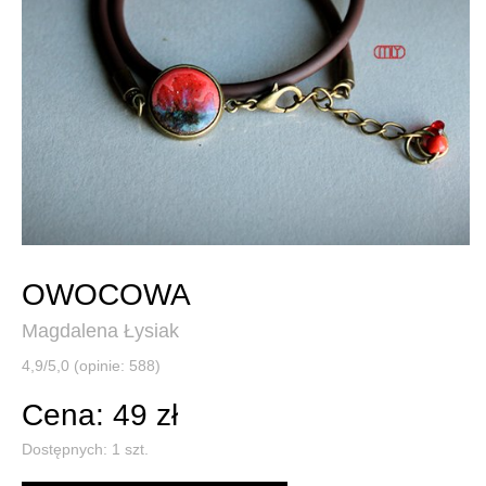
OWOCOWA
Magdalena Łysiak
4,9/5,0 (opinie: 588)
Cena: 49 zł
Dostępnych:
1
szt.