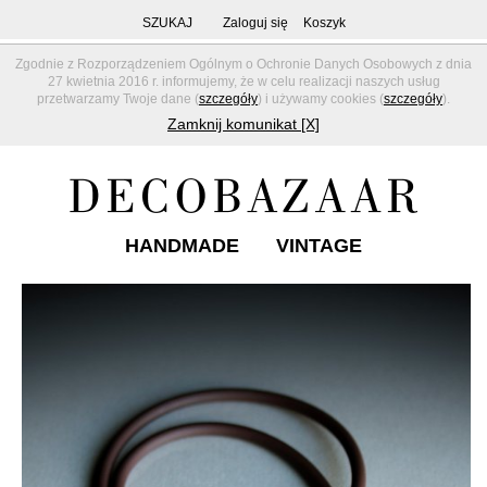
SZUKAJ
Zaloguj się
Koszyk
Zgodnie z Rozporządzeniem Ogólnym o Ochronie Danych Osobowych z dnia
27 kwietnia 2016 r. informujemy, że w celu realizacji naszych usług
przetwarzamy Twoje dane (
szczegóły
) i używamy cookies (
szczegóły
).
Zamknij komunikat [X]
HANDMADE
VINTAGE