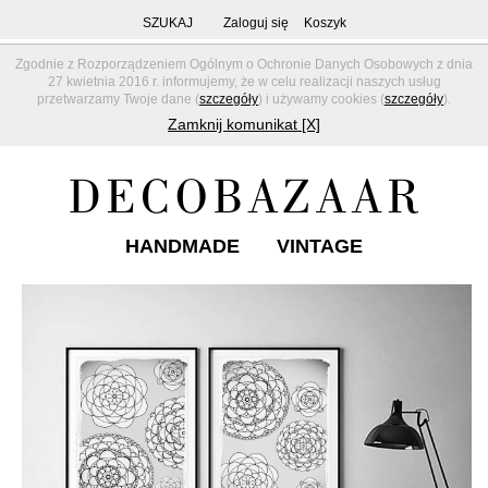
SZUKAJ
Zaloguj się
Koszyk
Zgodnie z Rozporządzeniem Ogólnym o Ochronie Danych Osobowych z dnia
27 kwietnia 2016 r. informujemy, że w celu realizacji naszych usług
przetwarzamy Twoje dane (
szczegóły
) i używamy cookies (
szczegóły
).
Zamknij komunikat [X]
HANDMADE
VINTAGE