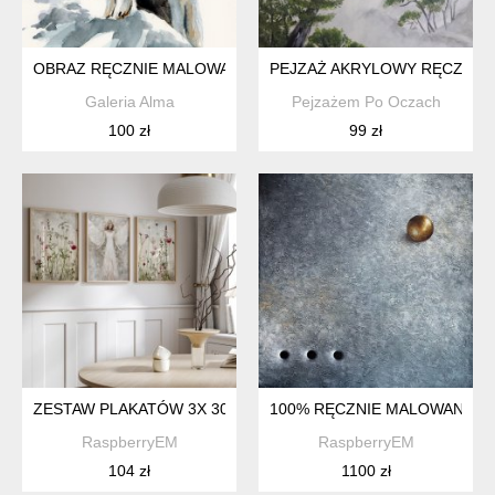
OBRAZ RĘCZNIE MALOWANY "WILK"+RAMA
PEJZAŻ AKRYLOWY RĘCZNIE M
Galeria Alma
Pejzażem Po Oczach
100 zł
99 zł
ZESTAW PLAKATÓW 3X 30X40 CM ŁĄKA I ANIOŁ TRYPTYK (SE
100% RĘCZNIE MALOWANA 70
RaspberryEM
RaspberryEM
104 zł
1100 zł