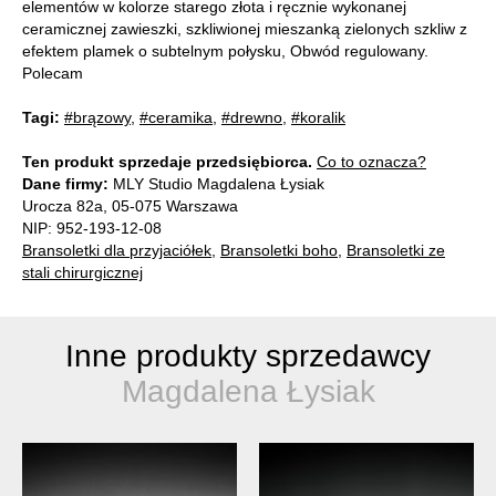
elementów w kolorze starego złota i ręcznie wykonanej
ceramicznej zawieszki, szkliwionej mieszanką zielonych szkliw z
efektem plamek o subtelnym połysku, Obwód regulowany.
Polecam
Tagi:
#brązowy
,
#ceramika
,
#drewno
,
#koralik
Ten produkt sprzedaje przedsiębiorca.
Co to oznacza?
Dane firmy:
MLY Studio Magdalena Łysiak
Urocza 82a, 05-075 Warszawa
NIP: 952-193-12-08
Bransoletki dla przyjaciółek
,
Bransoletki boho
,
Bransoletki ze
stali chirurgicznej
Inne produkty sprzedawcy
Magdalena Łysiak