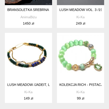
BRANSOLETKA SREBRNA Z ZIELONYI MINERAŁAMI MALACHIT
LUSH MEADOW VOL. 3 /19.11.2
AnimaBiżu
Ki-Ka
1450 zł
249 zł
LUSH MEADOW /JADEIT, LAPIS LAZULI/ 2.03.25 BRANSOLETK
KOLEKCJA RICH - PISTACJE 
Ki-Ka
Ki-Ka
149 zł
99 zł