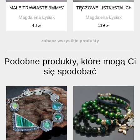
MAŁE TRAWIASTE 9MM/STAL CHIRURGICZNA/
TĘCZOWE LISTKI/STAL CHIRU
Magdalena Łysiak
Magdalena Łysiak
48 zł
119 zł
zobacz wszystkie produkty
Podobne produkty, które mogą Ci
się spodobać