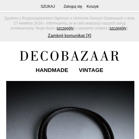
SZUKAJ
Zaloguj się
Koszyk
Zgodnie z Rozporządzeniem Ogólnym o Ochronie Danych Osobowych z dnia
27 kwietnia 2016 r. informujemy, że w celu realizacji naszych usług
przetwarzamy Twoje dane (
szczegóły
) i używamy cookies (
szczegóły
).
Zamknij komunikat [X]
HANDMADE
VINTAGE