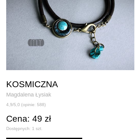
KOSMICZNA
Magdalena Łysiak
4,9/5,0 (opinie: 588)
Cena: 49 zł
Dostępnych:
1
szt.