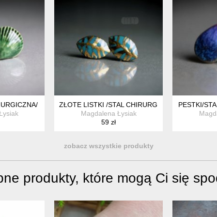
RURGICZNA/
ZŁOTE LISTKI /STAL CHIRURGICZNA/
PESTKI/STA
Łysiak
Magdalena Łysiak
Magda
59 zł
zobacz wszystkie produkty
ne produkty, które mogą Ci się sp