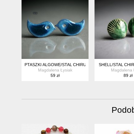
PTASZKI ALGOWE/STAL CHIRURGICZNA
SHELL/STAL CHI
Magdalena Łysiak
Magdalena 
59 zł
89 zł
Podob