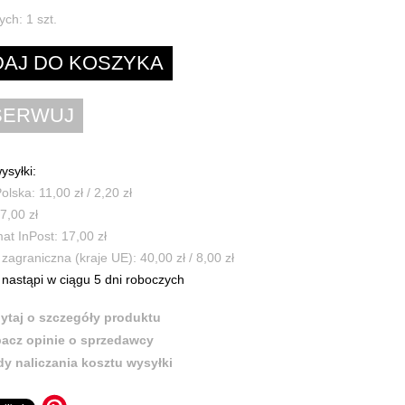
ych:
1
szt.
ysyłki:
olska: 11,00 zł / 2,20 zł
7,00 zł
t InPost: 17,00 zł
zagraniczna (kraje UE): 40,00 zł / 8,00 zł
nastąpi w ciągu 5 dni roboczych
ytaj o szczegóły produktu
acz opinie o sprzedawcy
y naliczania kosztu wysyłki