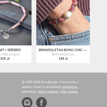
URALNYMI CHIC X
IT I SREBRO
BRANSOLETKA BOHO CHIC — RODONIT, P
LINE project
BeFreeGoChic
325 zł
199 zł
@ 2005-2026 DecoBazaar. Korzystanie z
serwisu oznacza akceptację
regulaminu.
Informacje:
dane osobowe
i
pliki cookies