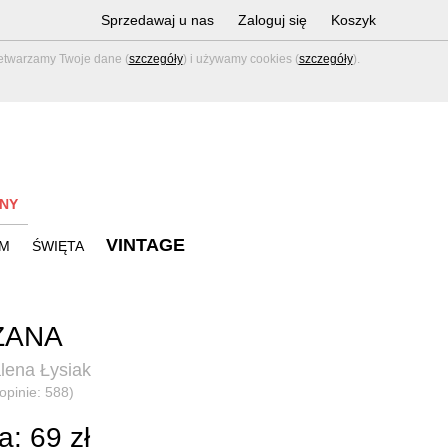
Sprzedawaj u nas
Zaloguj się
Koszyk
zetwarzamy Twoje dane (
szczegóły
) i używamy cookies (
szczegóły
).
NY
VINTAGE
M
ŚWIĘTA
ŻANA
lena Łysiak
(opinie: 588)
: 69 zł