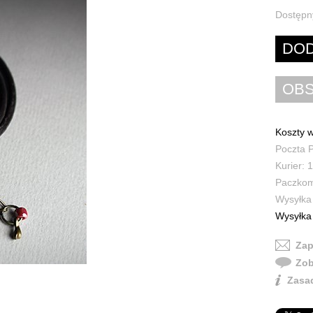
Dostępn
Koszty w
Poczta P
Kurier: 1
Paczkoma
Wysyłka 
Wysyłka 
Zap
Zob
Zasad