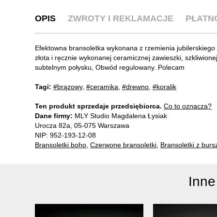
OPIS
ZWROTY I REKLAMACJE
PŁATN
Efektowna bransoletka wykonana z rzemienia jubilerskiego
złota i ręcznie wykonanej ceramicznej zawieszki, szkliwio
subtelnym połysku, Obwód regulowany. Polecam
Tagi:
#brązowy
,
#ceramika
,
#drewno
,
#koralik
Ten produkt sprzedaje przedsiębiorca.
Co to oznacza?
Dane firmy:
MLY Studio Magdalena Łysiak
Urocza 82a, 05-075 Warszawa
NIP: 952-193-12-08
Bransoletki boho
,
Czerwone bransoletki
,
Bransoletki z bur
Inne