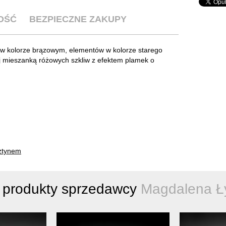
OŚĆ
BEZPIECZNE ZAKUPY
 w kolorze brązowym, elementów w kolorze starego
nej mieszanką różowych szkliw z efektem plamek o
sztynem
 produkty sprzedawcy
Magdalena Ł