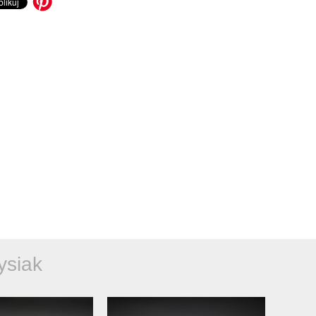
ysiak