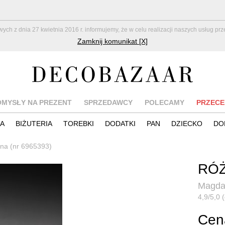
z dnia 27 kwietnia 2016 r. informujemy, że w celu realizacji naszych usług pr
Zamknij komunikat [X]
OMYSŁY NA PREZENT
SPRZEDAWCY
POLECAMY
PRZECE
IA
BIŻUTERIA
TOREBKI
DODATKI
PAN
DZIECKO
DO
na (nr 6965393)
RÓ
Magda
4,9/5,0 
Cena