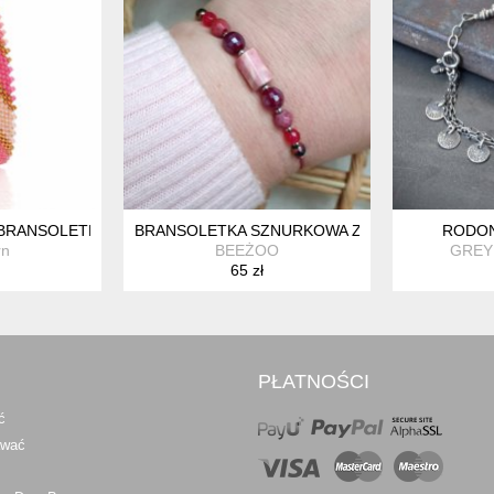
S • AGAT • RUDRAKSHA
RANSOLETKA Z KORALIKÓW "PINK CHEVRON"
BRANSOLETKA SZNURKOWA Z KAMIENIAMI NAT
RODON
rn
BEEŻOO
GREY 
65 zł
PŁATNOŚCI
ć
awać