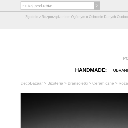
Zgodnie z Rozporządzeniem Ogólnym o Ochronie Danych Osobowych 
P
HANDMADE:
UBRAN
DecoBazaar
>
Biżuteria
>
Bransoletki
>
Ceramiczne
>
Róża