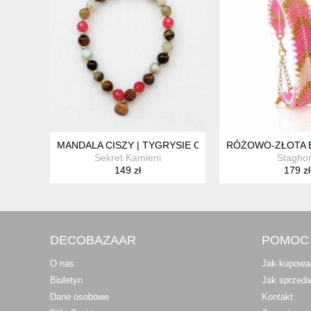
MANDALA CISZY | TYGRYSIE OKO • AMAZONIT • JASPI
RÓŻOWO-ZŁOTA B
Sekret Kamieni
Stagho
149 zł
179 zł
DECOBAZAAR
POMOC
O nas
Jak kupowa
Biuletyn
Jak sprzed
Dane osobowe
Kontakt